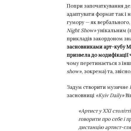
Попри започаткування дек
адаптувати формат так і н
гумору — як вербального,
Night Show»
унікальним (п
прикладів закордоном зна
засновниками арт-кубу 
призвела до модифікації
чому перетинається з ін
show»
, зокрема) та, звіс
Задум створити музичне
засновниці
«Kyiv Daily»
Ві
«Артист у XXI столітт
говорити про себе і п
дистанцію артист-гля