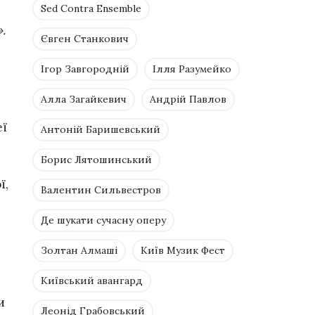
Sed Contra Ensemble
.
Євген Станкович
Ігор Завгородній
Ілля Разумейко
Алла Загайкевич
Андрій Павлов
еї
Антоній Баришевський
Борис Лятошинський
ї,
Валентин Сильвестров
Де шукати сучасну оперу
Золтан Алмаші
Київ Музик Фест
Київський авангард
и
Леонід Грабовський