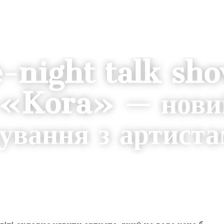
e-night talk sh
у «Kora» — нови
ування з артист