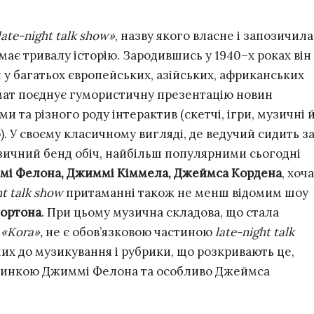
late-night talk show»
, назву якого власне і запозичила
 має тривалу історію. Зародившись у 1940–х роках він
у багатьох європейських, азійських, африканських
рмат поєднує гумористичну презентацію новин
ми та різного роду інтерактив (скетчі, ігри, музичні 
). У своєму класичному вигляді, де ведучий сидить з
узичний бенд обіч, найбільш популярними сьогодні
і Фелона, Джиммі Кіммела, Джеймса Кордена
, хоча
ht talk show
притаманні також не менш відомим шоу
Нортона
. При цьому музична складова, що стала
я
«Kora»,
не є обов’язковою частиною
late-night talk
учих до музикування і рубрики, що розкривають це,
дзинкою Джиммі Фелона та особливо Джеймса