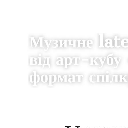
РЕЦЕНЗІЇ
Музичне lat
від арт-куб
формат спілк
19.08.2021
8
LIZA SIRENKO