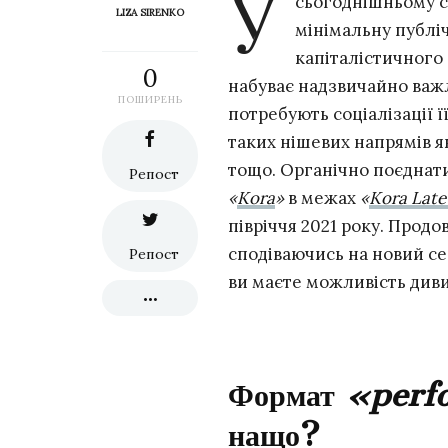
У
сьогоднішньому св
LIZA SIRENKO
мінімальну публіч
капіталістичного 
0
набуває надзвичайно важл
ПОШИРЕНЬ
потребують соціалізації ї
таких нішевих напрямів 
тощо. Органічно поєднати
Репост
«
Kora
»
в межах
«
Kora Late
півріччя 2021 року. Прод
сподіваючись на новий се
Репост
ви маєте можливість див
Формат
«perf
нащо?