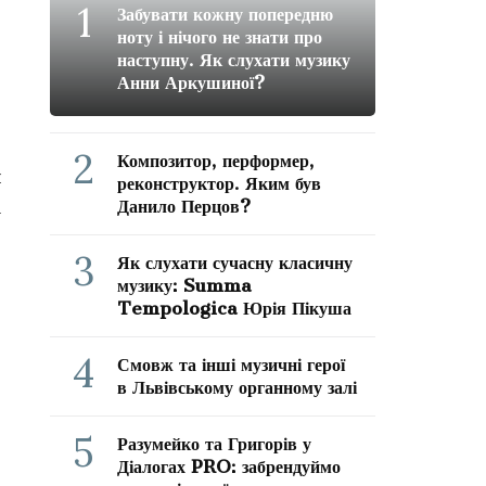
1
Забувати кожну попередню
ноту і нічого не знати про
наступну. Як слухати музику
Анни Аркушиної?
2
Композитор, перформер,
й
реконструктор. Яким був
а
Данило Перцов?
3
Як слухати сучасну класичну
музику: Summa
Tempologica Юрія Пікуша
4
Смовж та інші музичні герої
в Львівському органному залі
5
Разумейко та Григорів у
Діалогах PRO: забрендуймо