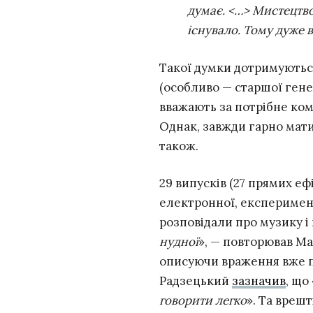
думає. <…> Мистецтво
існувало. Тому дуже 
Такої думки дотримуються
(особливо — старшої генер
вважають за потрібне ком
Однак, завжди гарно мати
також.
29 випусків (27 прямих еф
електронної, експеримент
розповідали про музику і 
нудної
», — повторював Ма
описуючи враження вже 
Радзецький
зазначив
, що 
говорити легко
». Та вреш