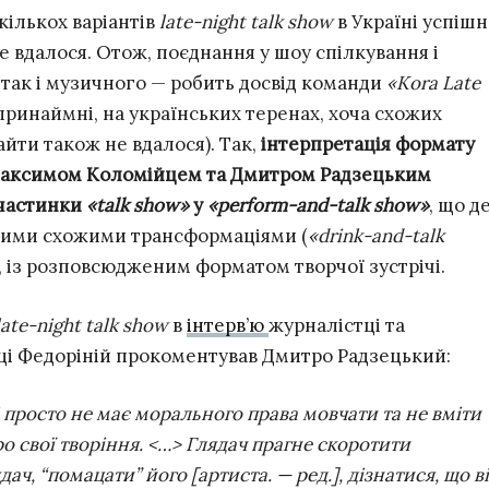
ількох варіантів
late-night talk show
в Україні успіш
е вдалося. Отож, поєднання у шоу спілкування і
 так і музичного — робить досвід команди
«Kora Late
ринаймні, на українських теренах, хоча схожих
йти також не вдалося). Так,
інтерпретація формату
Максимом Коломійцем та Дмитром Радзецьким
 частинки
«talk show»
у
«perform-and-talk show»
, що де
шими схожими трансформаціями (
«drink-and-talk
но, із розповсюдженим форматом творчої зустрічі.
late-night talk show
в
інтерв’ю
журналістці та
ці Федоріній прокоментував Дмитро Радзецький:
і просто не має морального права мовчати та не вміти
ро свої творіння. <…> Глядач прагне скоротити
дач, “помацати” його [артиста. —
ред.
], дізнатися, що в