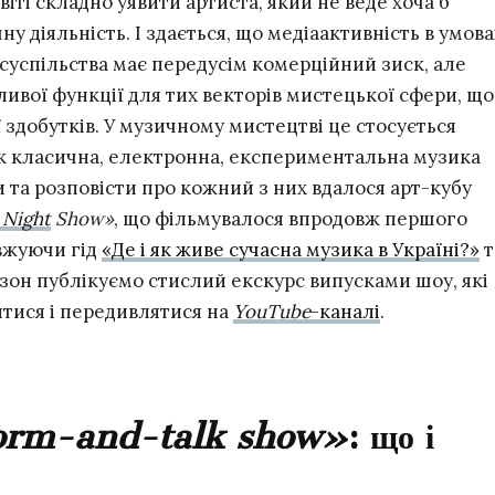
іті складно уявити артиста, який не веде хоча б
ну діяльність. І здається, що медіаактивність в умова
суспільства має передусім комерційний зиск, але
ивої функції для тих векторів мистецької сфери, що
ї здобутків. У музичному мистецтві це стосується
як класична, електронна, експериментальна музика
 та розповісти про кожний з них вдалося арт-кубу
 Night
Show»
, що фільмувалося впродовж першого
овжуючи гід
«Де і як живе сучасна музика в Україні?»
т
зон публікуємо стислий екскурс випусками шоу, які
итися і передивлятися на
YouTube
-каналі
.
orm-and-talk show»
: що і