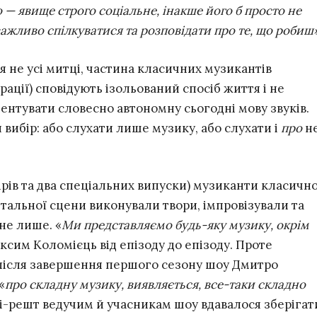
 — явище строго соціальне, інакше його б просто не
важливо спілкуватися та розповідати про те, що робиш»
 не усі митці, частина класичних музикантів
ації) сповідують ізольований спосіб життя і не
ентувати словесно автономну сьогодні мову звуків.
 вибір: або слухати лише музику, або слухати і
про
н
ірів та два спеціальних випуски) музиканти класично
альної сцени виконували твори, імпровізували та
не лише. «
Ми представляємо будь-яку музику, окрім
ксим Коломієць від епізоду до епізоду. Проте
після завершення першого сезону шоу Дмитро
«
про складну музику, виявляється, все-таки складно
ті-решт ведучим й учасникам шоу вдавалося зберігат