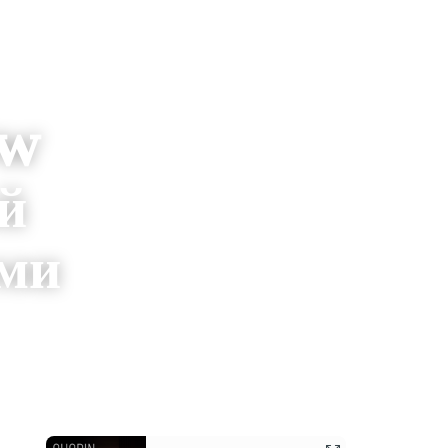
ow
й
ами