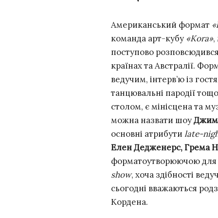
Американський формат
«
команда арт-кубу
«Kora»
,
поступово розповсюдився 
країнах та Австралії. Фо
ведучим, інтерв’ю із гостя
танцювальні пародії тощо
столом, є мінісцена та м
можна назвати шоу
Джимм
основні атрибути
late-nig
Елен Дедженерс, Грема 
форматоутворюючою дл
show
, хоча здібності вед
сьогодні вважаються ро
Кордена.