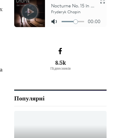
х
8.5k
а
Підписників
Популярні