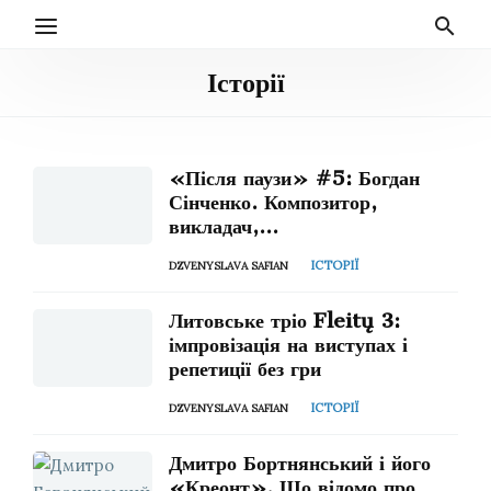
Історії
«Після паузи» #5: Богдан
Сінченко. Композитор,
викладач,
військовослужбовець
ІСТОРІЇ
DZVENYSLAVA SAFIAN
Литовське тріо Fleitų 3:
імпровізація на виступах і
репетиції без гри
ІСТОРІЇ
DZVENYSLAVA SAFIAN
Дмитро Бортнянський і його
«Креонт». Що відомо про