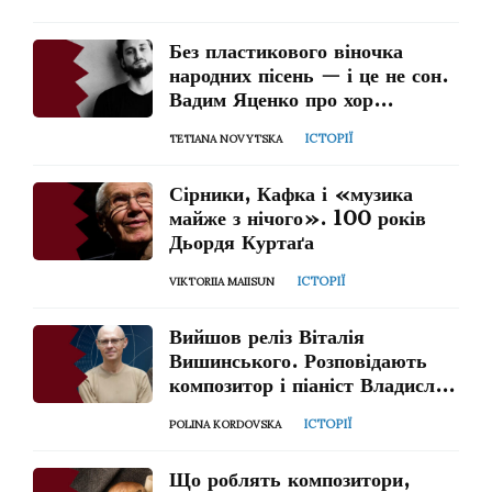
Без пластикового віночка
народних пісень — і це не сон.
Вадим Яценко про хор
Верьовки і «Гомін»
ІСТОРІЇ
TETIANA NOVYTSKA
Сірники, Кафка і «музика
майже з нічого». 100 років
Дьордя Куртаґа
ІСТОРІЇ
VIKTORIIA MAIISUN
Вийшов реліз Віталія
Вишинського. Розповідають
композитор і піаніст Владислав
Мокрицький
ІСТОРІЇ
POLINA KORDOVSKA
Що роблять композитори,