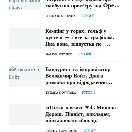
майбутню премʼєру від Open
Opera Ukraine
ІСТОРІЇ
POLINA KORDOVSKA
Кемпінг у горах, гольф у
пустелі — і все за графіком.
Яка вона, відпустка по-
композиторськи?
ІСТОРІЇ
MARTHA STETSKO
Бандурист та імпровізатор
Володимир Войт. Довга
розмова про відродження
традицій і нову музику
ІСТОРІЇ
TETIANA NOVYTSKA
«Після паузи» #4: Микола
Дорош. Піаніст, викладач,
військовослужбовець
ІСТОРІЇ
DZVENYSLAVA SAFIAN