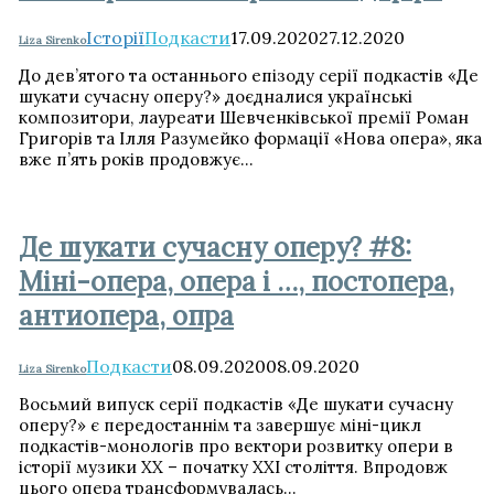
Історії
Подкасти
17.09.2020
27.12.2020
Liza Sirenko
До дев’ятого та останнього епізоду серії подкастів «Де
шукати сучасну оперу?» доєдналися українські
композитори, лауреати Шевченківської премії Роман
Григорів та Ілля Разумейко формації «Нова опера», яка
вже п’ять років продовжує…
Де шукати сучасну оперу? #8:
Міні-опера, опера і …, постопера,
антиопера, опра
Подкасти
08.09.2020
08.09.2020
Liza Sirenko
Восьмий випуск серії подкастів «Де шукати сучасну
оперу?» є передостаннім та завершує міні-цикл
подкастів-монологів про вектори розвитку опери в
історії музики ХХ – початку ХХІ століття. Впродовж
цього опера трансформувалась…