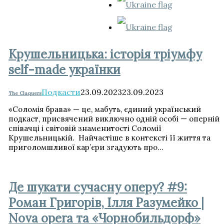
для:
Крушельницька: історія тріумфу
self-made українки
Подкасти
23.09.2023
23.09.2023
The Claquers
«Соломія брава» — це, мабуть, єдиний український
подкаст, присвячений виключно одній особі — оперній
співачці і світовій знаменитості Соломії
Крушельницькій. Найчастіше в контексті її життя та
приголомшливої кар’єри згадують про…
Де шукати сучасну оперу? #9:
Роман Григорів, Ілля Разумейко |
Nova opera та «Чорнобильдорф»