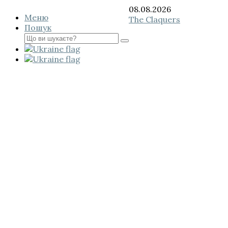
Перейти
08.08.2026
Меню
до
The Claquers
Пошук
вмісту
Пошук
для: