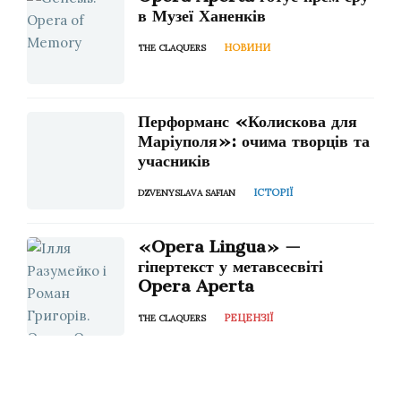
в Музеї Ханенків
НОВИНИ
THE CLAQUERS
Перформанс «Колискова для
Маріуполя»: очима творців та
учасників
ІСТОРІЇ
DZVENYSLAVA SAFIAN
«Opera Lingua» —
гіпертекст у метавсесвіті
Opera Aperta
РЕЦЕНЗІЇ
THE CLAQUERS