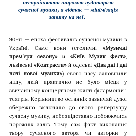
несприйняття широкою аудиторією
сучасної музики, а відтак — мінімізація
запиту на неї.
90–ті — епоха фестивалів сучасної музики в
Україні. Саме вони (столичні
«Музичні
прем’єри сезону»
й
«Київ Музик Фест»
,
львівські
«Контрасти»
й одеські
«Два дні і дві
ночі нової музики»
) свого часу заповнили
нішу, якій практично не було місця у
звичайному концертному житті філармоній і
театрів. Керівництво останніх зазвичай дуже
обережно включало до свого репертуару
сучасну музику, небезпідставно побоюючись
порожніх залів. Тому сам факт виконання
твору сучасного автора чи авторки у