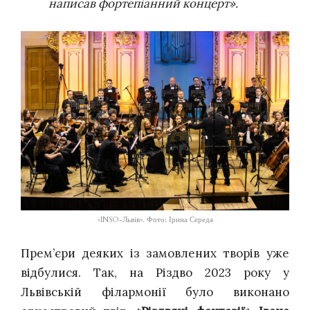
написав фортепіанний концерт».
«INSO-Львів». Фото: Ірина Середа
Прем’єри деяких із замовлених творів уже
відбулися. Так, на Різдво 2023 року у
Львівській філармонії було виконано