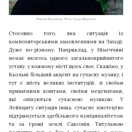
Максим Коломієць. Фото: Ельза Жеребчук
Стосовно того, яка ситуація із
композиторськими замовленнями на Заході.
Дуже по-різному. Наприклад, у Німеччині
немає якогось одного загальноприйнятого
уставу, у кожному місті щось своє. Скажімо, у
Кьольні більший акцент на сучасну музику, і
тут є шість великих інституцій, зі своїми
приватними коштами, своїми меценатами,
які опікуються сучасною музикою. У
Лейпцигу ситуація інша, сучасне мистецтво
підтримується здебільшого муніципалітетом
та за гроші землі Саксонія. Титульною