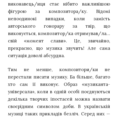
виконавець/иця стає нібито важливішою
фігурою за композитора/ку. Відомі
непоодинокі випадки, коли замість
авторського гонорару за твір, що
виконується, композитор/ка отримував/ла…
свій «момент слави». Це, звичайно,
прекрасно, що музика звучить! Але сама
ситуація доволі абсурдна.
Тим не менше, композитори/ки не
перестали писати музику. Ба більше, багато
хто сам її виконує. Образ «музиканта-
універсала», коли в одній особі поєднуються
декілька творчих іпостасей можна назвати
своєрідним символом доби. В українській
музиці таких прикладів безліч. Серед них —