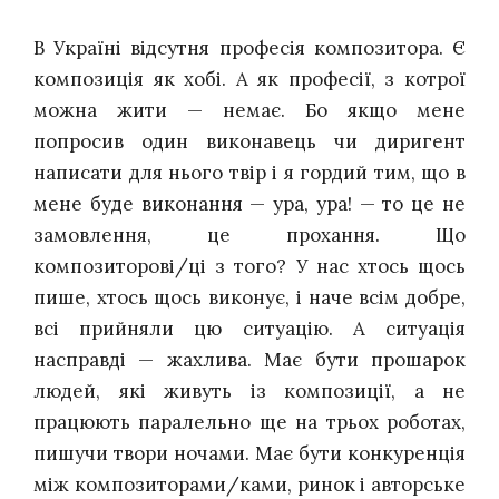
В Україні відсутня професія композитора. Є
композиція як хобі. А як професії, з котрої
можна жити — немає. Бо якщо мене
попросив один виконавець чи диригент
написати для нього твір і я гордий тим, що в
мене буде виконання — ура, ура! — то це не
замовлення, це прохання. Що
композиторові/ці з того? У нас хтось щось
пише, хтось щось виконує, і наче всім добре,
всі прийняли цю ситуацію. А ситуація
насправді — жахлива. Має бути прошарок
людей, які живуть із композиції, а не
працюють паралельно ще на трьох роботах,
пишучи твори ночами. Має бути конкуренція
між композиторами/ками, ринок і авторське