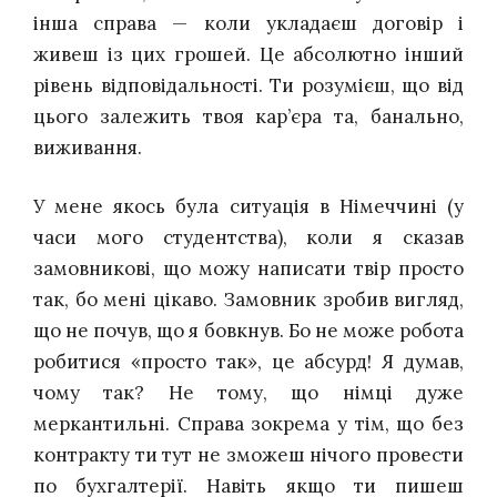
інша справа — коли укладаєш договір і
живеш із цих грошей.
Це абсолютно інший
рівень відповідальності. Ти розумієш, що від
цього залежить твоя кар’єра та, банально,
виживання.
У мене якось була ситуація в Німеччині (у
часи мого студентства), коли я сказав
замовникові, що можу написати твір просто
так, бо мені цікаво. Замовник зробив вигляд,
що не почув, що я бовкнув. Бо не може робота
робитися «просто так», це абсурд! Я думав,
чому так? Не тому, що німці дуже
меркантильні. Справа зокрема у тім, що без
контракту ти тут не зможеш нічого провести
по бухгалтерії. Навіть якщо ти пишеш