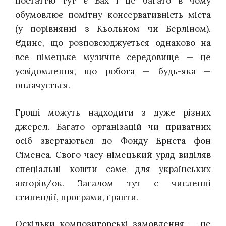
постаттю тут є Бах і це багато в чому
обумовлює помітну консервативність міста
(у порівнянні з Кьольном чи Берліном).
Єдине, що розповсюджується однаково на
все німецьке
музичне середовище — це
усвідомлення, що робота — будь-яка —
оплачується.
Гроші можуть надходити з дуже різних
джерел. Багато організацій чи приватних
осіб звертаються до Фонду Ернста фон
Сіменса. Свого часу німецький уряд виділяв
спеціальні кошти саме для українських
авторів/ок. Загалом тут є численні
стипендії, програми, ґранти.
Оскільки композиторські замовлення — це