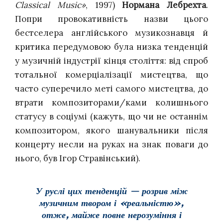
Classical Music»
, 1997)
Нормана Лебрехта
.
Попри провокативність назви цього
бестселера англійського музикознавця й
критика передумовою була низка тенденцій
у музичній індустрії кінця століття: від спроб
тотальної комерціалізації мистецтва, що
часто суперечило меті самого мистецтва, до
втрати композиторами/ками колишнього
статусу в соціумі (кажуть, що чи не останнім
композитором, якого шанувальники після
концерту несли на руках на знак поваги до
нього, був Ігор Стравінський).
У руслі цих тенденцій — розрив між
музичним твором і «реальністю»,
отже, майже повне нерозуміння і