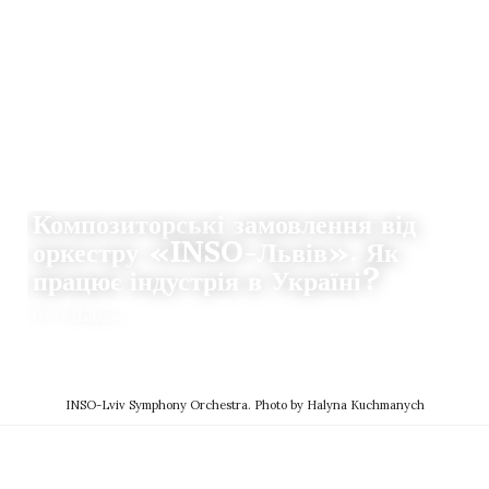
ІСТОРІЇ
Композиторські замовлення від
оркестру «INSO-Львів». Як
працює індустрія в Україні?
Олеся Найдюк
01.07.2024
0
THE CLAQUERS
INSO-Lviv Symphony Orchestra. Photo by Halyna Kuchmanych