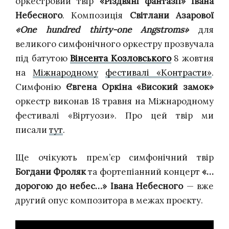
оркестровий твір
«Різдвяні фантазії»
Івана
Небесного
. Композиція
Світлани Азарової
«One hundred thirty-one Angstroms»
для
великого симфонічного оркестру прозвучала
під батутою
Вінсента Козловського
8 жовтня
на
Міжнародному
фестивалі «Контрасти»
.
Симфонію
Євгена Оркіна «Високий замок»
оркестр виконав 18 травня на Міжнародному
фестивалі «Віртуози».
Про цей твір ми
писали
тут
.
Ще очікують прем’єр симфонічний твір
Богдани Фроляк
та фортепіанний концерт
«…
дорогою до небес…» Івана Небесного
— вже
другий опус композитора в межах проєкту.