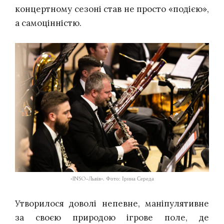
концертному сезоні став не просто «подією»,
а самоцінністю.
«INSO-Львів». Фото: Ірина Середа
Утворилося доволі непевне, маніпулятивне
за своєю природою ігрове поле, де