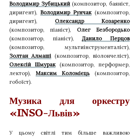
Володимир Зубицький
(композитор, баяніст,
диригент),
Володимир Рунчак
(композитор,
диригент),
Олександр Козаренко
(композитор, піаніст),
Олег Безбородько
(композитор, піаніст),
Данило Перцов
(композитор, мультиінструменталіст),
Золтан Алмаші
(композитор, віолончеліст),
Олексій Шмурак
(композитор, перформер,
лектор),
Максим Коломієць
(композитор,
гобоїст).
Музика для оркестру
«INSO-Львів»
У цьому світлі тим більше важливою