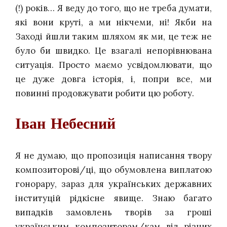
(!) років… Я веду до того, що не треба думати,
які вони круті, а ми нікчеми, ні! Якби на
Заході йшли таким шляхом як ми, це теж не
було би швидко. Це взагалі непорівнювана
ситуація. Просто маємо усвідомлювати, що
це дуже довга історія, і, попри все, ми
повинні продовжувати робити цю роботу.
Іван Небесний
Я не думаю, що пропозиція написання твору
композиторові/ці, що обумовлена виплатою
гонорару, зараз для українських державних
інституцій рідкісне явище. Знаю багато
випадків замовлень творів за гроші
українським композиторам/кам від різних