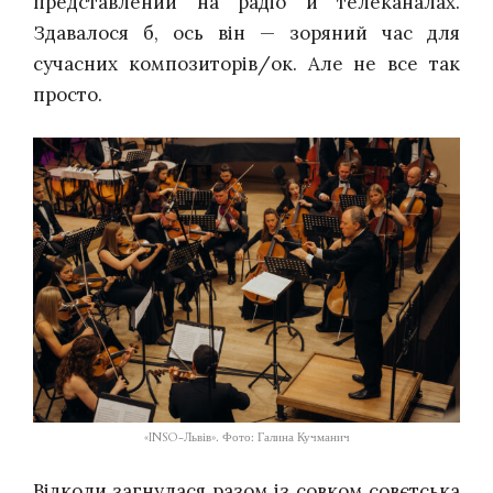
представлений на радіо й телеканалах.
Здавалося б, ось він — зоряний час для
сучасних композиторів/ок. Але не все так
просто.
«INSO-Львів». Фото: Галина Кучманич
Відколи загнулася разом із совком совєтська