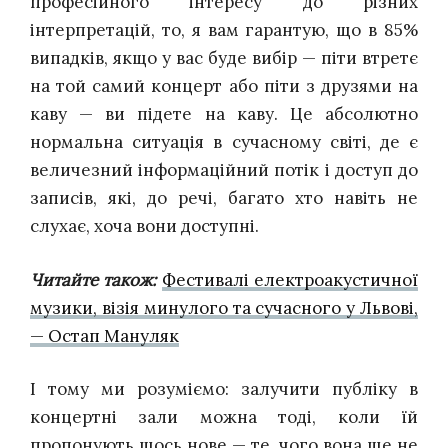
професійного інтересу до різних
інтерпретацій, то, я вам гарантую, що в 85%
випадків, якщо у вас буде вибір — піти втретє
на той самий концерт або піти з друзями на
каву — ви підете на каву. Це абсолютно
нормальна ситуація в сучасному світі, де є
величезний інформаційний потік і доступ до
записів, які, до речі, багато хто навіть не
слухає, хоча вони доступні.
Читайте також:
Фестивалі електроакустичної
музики, візія минулого та сучасного у Львові,
— Остап Мануляк
І тому ми розуміємо: залучити публіку в
концертні зали можна тоді, коли їй
пропонують щось нове — те, чого вона ще не