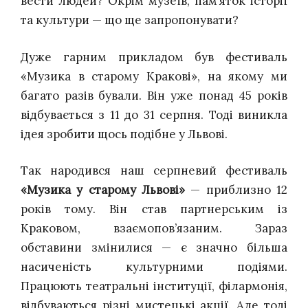
вести людей? Окрім музеїв, пам’яток історії
та культури — що ще запропонувати?
Дуже гарним прикладом був фестиваль
«Музика в старому Кракові», на якому ми
багато разів бували. Він уже понад 45 років
відбувається з 11 до 31 серпня.
Тоді виникла
ідея зробити щось подібне у Львові.
Так народився наш серпневий фестиваль
«Музика у старому Львові»
— приблизно 12
років тому. Він став партнерським із
Краковом, взаємопов’язаним. Зараз
обставини змінилися — є значно більша
насиченість культурними подіями.
Працюють театральні інституції, філармонія,
відбуваються різні мистецькі акції. Але тоді