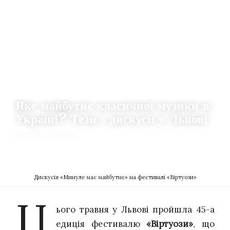
ІСТОРІЇ
Яке майбутнє класичної музики в
Україні? Тези з дискусії у Львові
Фото: Віталій Грабар
29.05.2026
0
DZVENYSLAVA SAFIAN
Дискусія «Минуле має майбутнє» на фестивалі «Віртуози»
Ц
ього травня у Львові пройшла 45-а
едиція фестивалю
«Віртуози»
, що