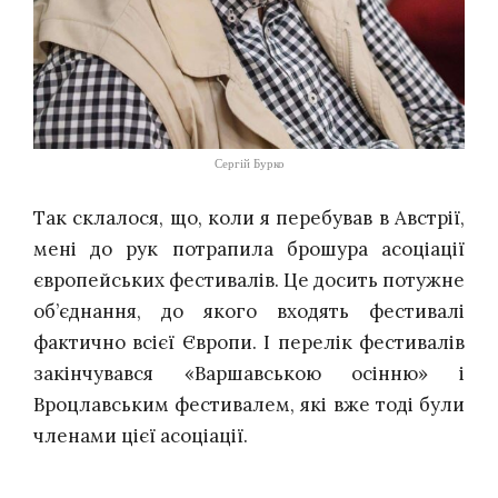
Сергій Бурко
Так склалося, що, коли я перебував в Австрії,
мені до рук потрапила брошура асоціації
європейських фестивалів. Це досить потужне
об’єднання, до якого входять фестивалі
фактично всієї Європи. І перелік фестивалів
закінчувався «Варшавською осінню» і
Вроцлавським фестивалем, які вже тоді були
членами цієї асоціації.