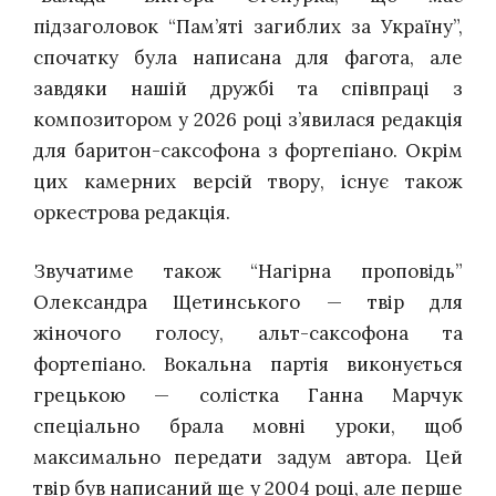
підзаголовок “Пам’яті загиблих за Україну”,
спочатку була написана для фагота, але
завдяки нашій дружбі та співпраці з
композитором у 2026 році з’явилася редакція
для баритон-саксофона з фортепіано. Окрім
цих камерних версій твору, існує також
оркестрова редакція.
Звучатиме також “Нагірна проповідь”
Олександра Щетинського — твір для
жіночого голосу, альт-саксофона та
фортепіано. Вокальна партія виконується
грецькою — солістка Ганна Марчук
спеціально брала мовні уроки, щоб
максимально передати задум автора. Цей
твір був написаний ще у 2004 році, але перше