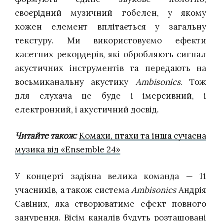
своєрідний музичний гобелен, у якому
кожен елемент вплітається у загальну
текстуру. Ми використовуємо ефекти
касетних рекордерів, які обробляють сигнал
акустичних інструментів та передають на
восьмиканальну акустику
Ambisonics
. Тож
для слухача це буде і імерсивний, і
електронний, і акустичний досвід.
Читайте також:
Комахи, птахи та інша сучасна
музика від «Ensemble 24»
У концерті задіяна велика команда — 11
учасників, а також система
Ambisonics
Андрія
Савіних, яка створюватиме ефект повного
занурення. Вісім каналів будуть розташовані