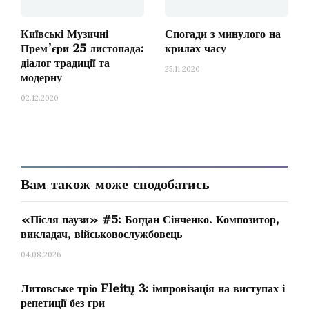
Київські Музичні
Спогади з минулого на
Прем’єри 25 листопада:
крилах часу
діалог традиції та
25.11.2020
модерну
02.12.2020
Вам також може сподобатись
«Після паузи» #5: Богдан Сінченко. Композитор,
викладач, військовослужбовець
04.08.2026
Литовське тріо Fleitų 3: імпровізація на виступах і
репетиції без гри