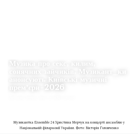
ІСТОРІЇ
Музика про секс, килим,
сонячних зайчиків. Музикант_ки
анонсують Київські музичні
премʼєри-2026
Авторка: Іванна-Анастасія Косінська
21.05.2026
0
THE CLAQUERS
Музикантка Ensemble 24 Христина Мерчук на концерті ансамблю у
Національній філармонії України. Фото: Вікторія Головченко