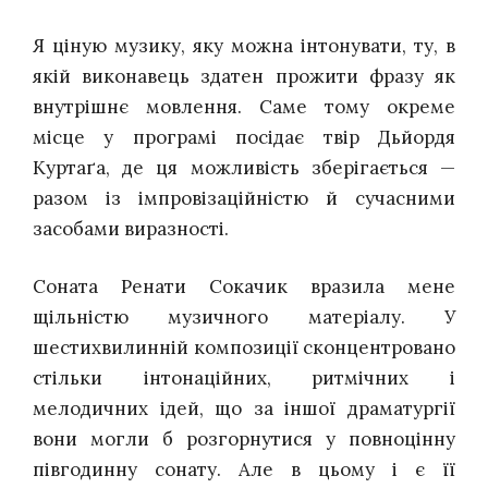
Я ціную музику, яку можна інтонувати, ту, в
якій виконавець здатен прожити фразу як
внутрішнє мовлення. Саме тому окреме
місце у програмі посідає твір Дьйордя
Куртаґа, де ця можливість зберігається —
разом із імпровізаційністю й сучасними
засобами виразності.
Соната Ренати Сокачик вразила мене
щільністю музичного матеріалу. У
шестихвилинній композиції сконцентровано
стільки інтонаційних, ритмічних і
мелодичних ідей, що за іншої драматургії
вони могли б розгорнутися у повноцінну
півгодинну сонату. Але в цьому і є її