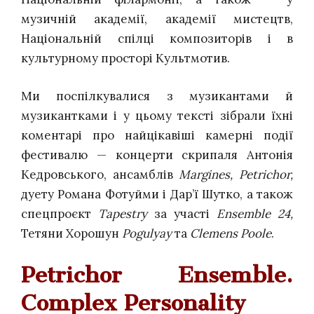
музичній академії, академії мистецтв,
Національній спілці композиторів і в
культурному просторі Культмотив.
Ми поспілкувалися з музикантами й
музикантками і у цьому тексті зібрали їхні
коментарі про найцікавіші камерні події
фестивалю — концерти скрипаля Антонія
Кедровського, ансамблів
Margines, Petrichor,
дуету Романа Фотуйми і Дар’ї Шутко, а також
спецпроєкт
Tapestry
за участі
Ensemble 24,
Тетяни Хорошун
Pogulyay
та
Clemens Poole
.
Petrichor Ensemble.
Complex Personality