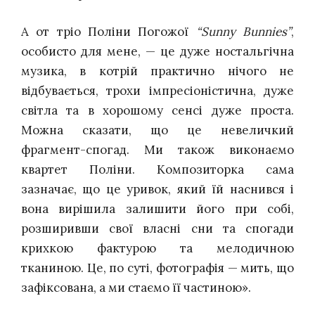
А от тріо Поліни Погожої
“Sunny Bunnies”
,
особисто для мене, — це дуже ностальгічна
музика, в котрій практично нічого не
відбувається, трохи імпресіоністична, дуже
світла та в хорошому сенсі дуже проста.
Можна сказати, що це невеличкий
фрагмент-спогад.
Ми також виконаємо
квартет Поліни. Композиторка сама
зазначає, що це уривок, який їй наснився і
вона вирішила залишити його при собі,
розширивши свої власні сни та спогади
крихкою фактурою та мелодичною
тканиною. Це, по суті, фотографія — мить, що
зафіксована, а ми стаємо її частиною».