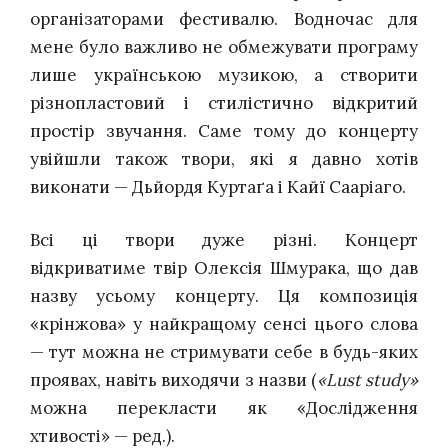
організаторами фестивалю. Водночас для
мене було важливо не обмежувати програму
лише українською музикою, а створити
різнопластовий і стилістично відкритий
простір звучання. Саме тому до концерту
увійшли також твори, які я давно хотів
виконати — Дьйордя Куртаґа і Кайї Сааріаго.
Всі ці твори дуже різні. Концерт
відкриватиме твір Олексія Шмурака, що дав
назву усьому концерту. Ця композиція
«крінжова» у найкращому сенсі цього слова
— тут можна не стримувати себе в будь-яких
проявах, навіть виходячи з назви (
«Lust study»
можна перекласти як «Дослідження
хтивості» — ред.).