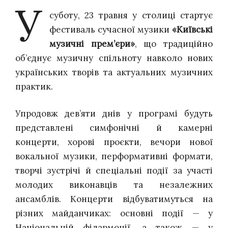
У
суботу, 23 травня у столиці стартує
фестиваль сучасної музики
«Київські
музичні прем’єри»
, що традиційно
об’єднує музичну спільноту навколо нових
українських творів та актуальних музичних
практик.
Упродовж дев’яти днів у програмі будуть
представлені симфонічні й камерні
концерти, хорові проєкти, вечори нової
вокальної музики, перформативні формати,
творчі зустрічі й спеціальні події за участі
молодих виконавців та незалежних
ансамблів. Концерти відбуватимуться на
різних майданчиках: основні події — у
Національній філармонії, а також — у