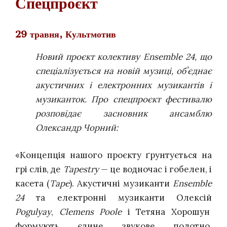
Спецпроєкт
29 травня, Культмотив
Новий проєкт колективу Ensemble 24, що
спеціалізується на новій музиці, обʼєднає
акустичних і електронних музикантів і
музиканток.
Про спецпроєкт фестивалю
розповідає засновник ансамблю
Олександр Чорний:
«Концепція нашого проєкту ґрунтується на
грі слів, де
Tapestry
— це водночас і гобелен, і
касета (
Tape
). Акустичні музиканти
Ensemble
24
та електронні музиканти Олексій
Pogulyay
,
Clemens Poole
і Тетяна Хорошун
формують єдине звукове полотно,