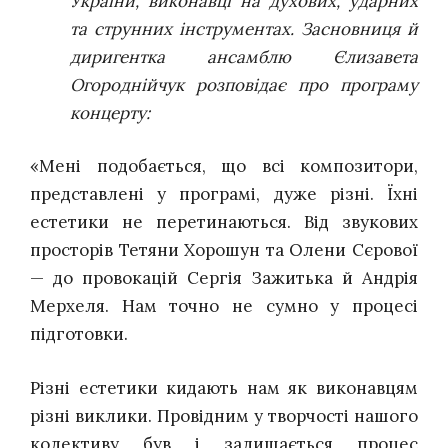
України, виконавці на духових, ударних
та струнних інструментах. Засновниця й
диригентка ансамблю Єлизавета
Огороднійчук розповідає про програму
концерту:
«Мені подобається, що всі композитори,
представлені у програмі, дуже різні. Їхні
естетики не перетинаються. Від звукових
просторів Тетяни Хорошун та Олени Сєрової
— до провокацій Сергія Зажитька й Андрія
Мерхеля. Нам точно не сумно у процесі
підготовки.
Різні естетики кидають нам як виконавцям
різні виклики. Провідним у творчості нашого
колективу був і залишається процес