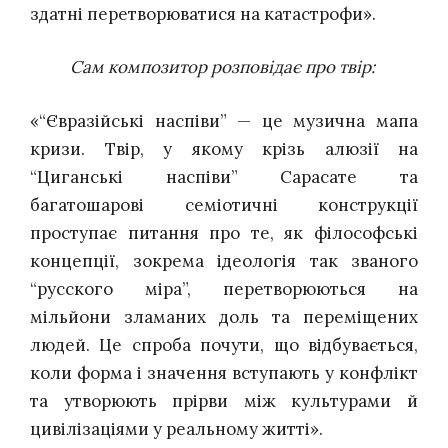
здатні перетворюватися на катастрофи».
Сам композитор розповідає про твір:
«“Євразійські наспіви” — це музична мапа
кризи. Твір, у якому крізь алюзії на
“Циганські наспіви” Сарасате та
багатошарові семіотичні конструкції
проступає питання про те, як філософські
концепції, зокрема ідеологія так званого
“русского міра”, перетворюються на
мільйони зламаних доль та переміщених
людей. Це спроба почути, що відбувається,
коли форма і значення вступають у конфлікт
та утворюють прірви між культурами й
цивілізаціями у реальному житті».