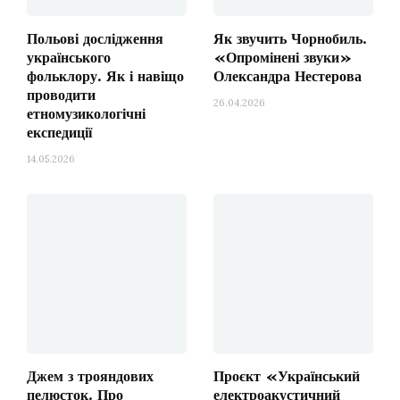
опера, написана для
Польові дослідження
Як звучить Чорнобиль.
оперного театру та
українського
«Опромінені звуки»
фольклору. Як і навіщо
Олександра Нестерова
повноцінного оперного
проводити
26.04.2026
етномузикологічні
інструментарію (хор,
експедиції
оркестр та солісти) довгі
14.05.2026
роки залишалася таким
собі примарним
«фантомом»
Джем з трояндових
Проєкт «Український
У 1991, разом зі здобуттям Україною
пелюсток. Про
електроакустичний