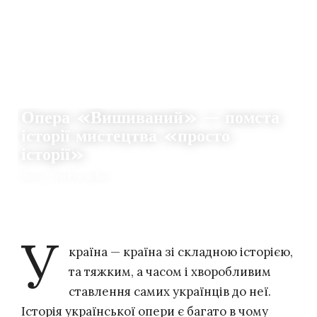
РЕЦЕНЗІЇ
Опера «Вишиваний» — помста
історії мистецтва «просто
історії»
Автор: Ілля Разумейко
11.10.2021
180
THE CLAQUERS
У
країна — країна зі складною історією,
та тяжким, а часом і хворобливим
ставлення самих українців до неї.
Історія української опери є багато в чому