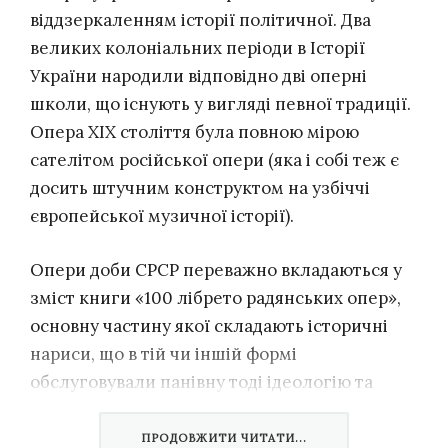
віддзеркаленням історії політичної. Два
великих колоніальних періоди в Історії
України народили відповідно дві оперні
школи, що існують у вигляді певної традиції.
Опера XIX століття була повною мірою
сателітом російської опери (яка і собі теж є
досить штучним конструктом на узбіччі
європейської музичної історії).
Опери доби СРСР переважно вкладаються у
зміст книги «100 лібрето радянських опер»,
основну частину якої складають історичні
нариси, що в тій чи іншій формі
обслуговували панівну тоді ідеологію та
комуністичні історичні наративи («Арсенал»
Г. Майбороди
, «Богдан Хмельницький»
К.
ПРОДОВЖИТИ ЧИТАТИ...