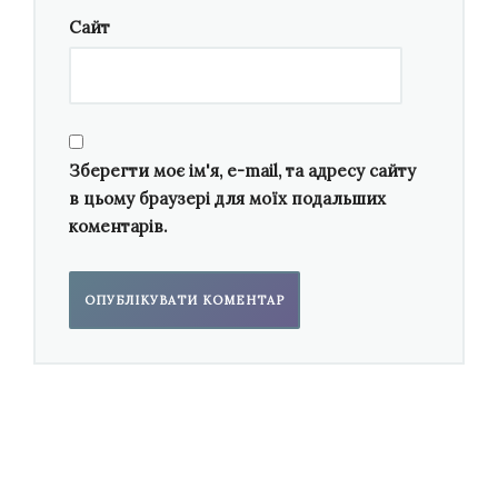
звичайно ж, на той час майже ніякої
Сайт
літератури не було. Майже все, що було
створено у XIX столітті — це твори, які
замовляв своїм друзям-композиторам
творець інструмента Адольф Сакс. Серйозні
твори, «стандарти» класичного саксофона
Зберегти моє ім'я, e-mail, та адресу сайту
почали активно з’являтися лише в ХХ
в цьому браузері для моїх подальших
коментарів.
столітті, тож усі виконавці добре знайомі з
цим відносно новим репертуаром.
Мій викладач у десятирічці, Михайло
Мимрик, приділяв багато уваги сучасній
музиці. Коли я навчався у восьмому класі, у
мене в програмі з’явився перший сучасний
твір — «В пошуках шляху…» Івана Тараненка.
Пізніше познайомився з творами