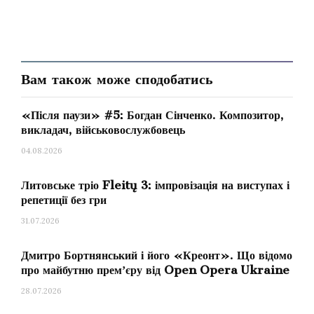
Сергія Леонтьєва — філософська глибина
Юрія Іщенка, поруч із авангардом
Володимира Рунчака — камерна лірика
Золтана Алмаші. Усе це створює той
Вам також може сподобатись
багатовимірний простір, у якому дует
«Після паузи» #5: Богдан Сінченко. Композитор,
мислить і творить — простір української
викладач, військовослужбовець
музики, що повертає собі власну історію й
04.08.2026
водночас будує майбутнє.
Литовське тріо Fleitų 3: імпровізація на виступах і
репетиції без гри
31.07.2026
Дмитро Бортнянський і його «Креонт». Що відомо
про майбутню премʼєру від Open Opera Ukraine
28.07.2026