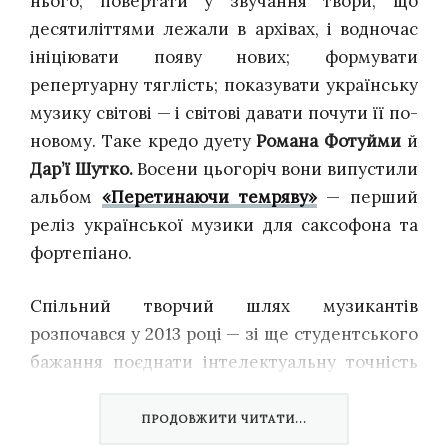
нього; повертати у звучання твори, що
десятиліттями лежали в архівах, і водночас
ініціювати появу нових; формувати
репертуарну тяглість; показувати українську
музику світові — і світові давати почути її по-
новому. Таке кредо дуету
Романа Фотуйми
й
Дар’ї Шутко.
Восени цьогоріч вони випустили
альбом
«Перетинаючи темряву»
— перший
реліз української музики для саксофона та
фортепіано.
Спільний творчий шлях музикантів
розпочався у 2013 році — зі ще студентського
бажання поєднати інтелектуальну точність
академічної школи з живою емоційністю
сучасної музики. Вони не бояться контрастів:
ПРОДОВЖИТИ ЧИТАТИ...
поряд із кінематографічною сонатиною