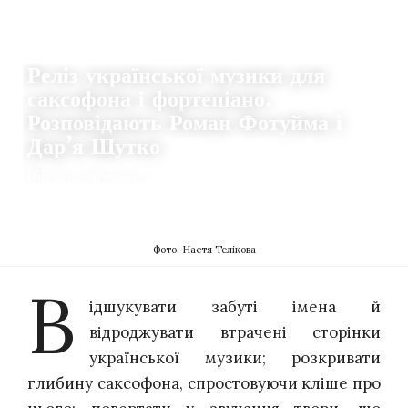
ІСТОРІЇ
Реліз української музики для
саксофона і фортепіано.
Розповідають Роман Фотуйма і
Дар’я Шутко
Партнерський матеріал
10.11.2025
0
DZVENYSLAVA SAFIAN
Фото: Настя Телікова
В
ідшукувати забуті імена й
відроджувати втрачені сторінки
української музики; розкривати
глибину саксофона, спростовуючи кліше про