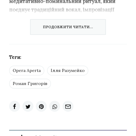
медитативно-поминальний ритуал, який
поєднує традиційний вокал, імпровізації
нашого мікротонального квартету та
відеоряд
».
ПРОДОВЖИТИ ЧИТАТИ...
Інший автор,
Роман Григорів
, розповів про
Теги:
історію виникнення твору:
Opera Aperta
Ілля Разумейко
22 лютого ми, разом з моїм колегою, Іллею
Разумейком працювали у звичному режимі у
Роман Григорів
своїй студії в Національній спілці
композиторів України, і думали над
апгрейдом нашої археологічної опери
«Чорнобильдорф». У травні була запланована
прем’єра її оновленої версії в Національному
театрі оперети, а згодом і нідерландська