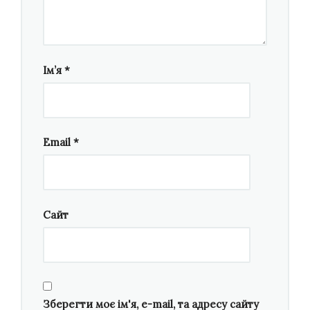
згадували, наскільки важко батальйону
«Азов», ну як нам втомлюватись грати?! Це
тримало нас в тонусі. Далі до створення
Ім’я
*
«Маріуполя» долучились наші прекрасні,
геніальні, на мою думку, музиканти —
Ігор
Завгородній, Марічка Штирбулова, Ігор
Бойчук, Аня Руденко і Назгуль Шукаєва
.
Email
*
Інтернаціональна «команда Маріуполя».
Як відомо, Маріуполь — це портове місто, там
проживають різні етнічні спільноти. В нас
Сайт
прекрасні спогади звідти, в рамках
фестивалю
«Gogolfest»
ми виконували нашу
оперу-реквієм «Йов», оперу
«Nero»
на
судноремонтному заводі… Ми були там
Зберегти моє ім'я, e-mail, та адресу сайту
щонайменше тричі, і кожен раз місто