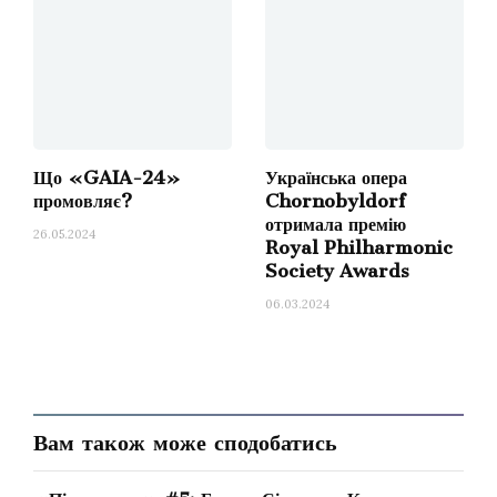
зоні триває близько 12 хвилин. Сама фактура
є перманентним тремоло, що виконується
паличками для ударних по струнах бандури й
цимбал, це такий собі нойз. Але
у цій
музичній тканині відбуваються такі зміни, за
Що «GAIA-24»
Українська опера
якими мимоволі спостерігаєш, пірнаючи в
промовляє?
Chornobyldorf
океан мікротональних сфер, де народжується
отримала премію
26.05.2024
нова якість
. У цій якості вся суть
Royal Philharmonic
Society Awards
«Маріуполя».
06.03.2024
У перші години, дні, а згодом й тижні війни,
ми з Іллею перестали бути композиторами,
перестали бути митцями… ми були просто
людьми, і наш фах не мав значення. Йшов,
Вам також може сподобатись
мабуть, третій тиждень, коли, перебуваючи в
Івано-Франківському театрі, ми почали