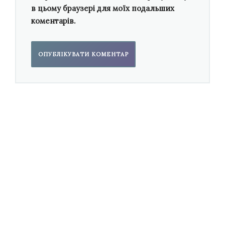
в цьому браузері для моїх подальших
вражало своєю безпосередністю. Люди там
коментарів.
доброзичливі,
Маріуполь ставав новим і
прогресивним містом
,
і я досі не можу
повірити, що він перетворився на суцільну
руїну.
Окремих районів, де ми гуляли, більше
не існують.
Одну з вирішальних ролей оновленого твору
під назвою «Колискові Маріуполя» зіграв
відеоряд (він був створений нашим медіа
артистом —
Дмитром Тинтюком
). Ми не дали
жодного шансу публіці залишитись
байдужою. У кульмінації ми показували
відео, де дрон літає над зруйнованим
Маріуполем, показували страждання і смерті.
Звучав тільки один голос, і ми всі поступово