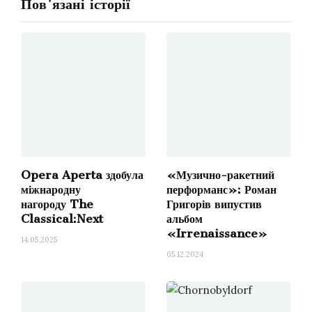
Пов'язані історії
прем’єра в Роттердамі. Але
граючи музику,
яка для нас набувала нових сенсів і явно мала
ознаки безкомпромісності у своїй щільній
фактурі ми зрозуміли, що це окремий твір, і в
«Чорнобильдорфі» йому буде замало місця
.
Тож Ілля запропонував назвати саме цей,
вже окремий, твір «Маріуполь». Чому? Бо до
початку повномасштабної війни вже була
певна увага до цього міста.
Opera Aperta здобула
«Музично-ракетний
міжнародну
перформанс»: Роман
нагороду The
Григорів випустив
На той момент ми створили перші 15 хвилин
Classical:Next
альбом
перформансу і взагалі не знали, як будемо
«Irrenaissance»
14.05.2025
його використовувати. В його основі
05.12.2024
безперервний перкусійний рух (патерн) який
хвилеподібно рухається від максимальної
тиші до максимальної гучності, яка у піковій