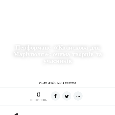
ІСТОРІЇ
Перформанс «Колискова для
Маріуполя»: очима творців та
учасників
07.06.2022
49
DZVENYSLAVA SAFIAN
Photo credit: Anna Sorokolit
0
ПОШИРЕНЬ