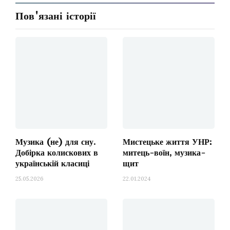
Пов'язані історії
Музика (не) для сну.
Мистецьке життя УНР:
Добірка колискових в
митець-воїн, музика-
українській класиці
щит
25.05.2026
22.01.2024