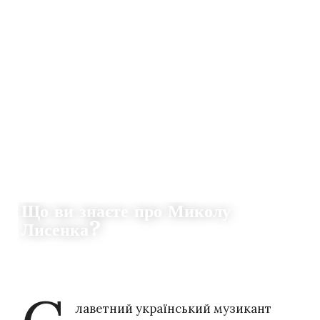
ГРА
Що ви знаєте про Миколу
Лисенка?
22.03.2022
27
DZVENYSLAVA SAFIAN
лаветний український музикант