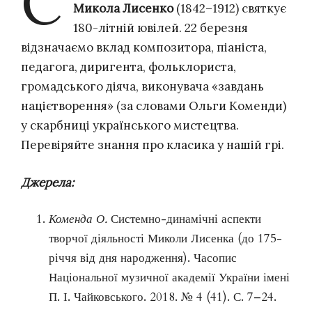
С
Микола Лисенко
(1842–1912) святкує
180-літній ювілей. 22 березня
відзначаємо вклад композитора, піаніста,
педагога, диригента, фольклориста,
громадського діяча, виконувача
«завдань
націєтворення» (за словами Ольги Коменди)
у скарбниці українського мистецтва.
Перевіряйте знання про класика у нашій грі.
Джерела:
Коменда О.
Системно-динамічні аспекти
творчої діяльності Миколи Лисенка (до 175-
річчя від дня народження). Часопис
Національної музичної академії України імені
П. І. Чайковського. 2018. № 4 (41). С. 7–24.