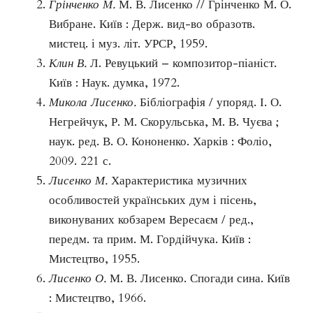
Грінченко М.
М. В. Лисенко // Грінченко М. О.
Вибране. Київ : Держ. вид-во образотв.
мистец. і муз. літ. УРСР, 1959.
Клин В.
Л. Ревуцький – композитор-піаніст.
Київ : Наук. думка, 1972.
Микола Лисенко.
Бібліографія / упоряд. І. О.
Негрейчук, Р. М. Скорульська, М. В. Чуєва ;
наук. ред. В. О. Кононенко. Харків : Фоліо,
2009. 221 с.
Лисенко М.
Характеристика музичних
особливостей українських дум і пісень,
виконуваних кобзарем Вересаєм / ред.,
передм. та прим. М. Гордійчука. Київ :
Мистецтво, 1955.
Лисенко О.
М. В. Лисенко. Спогади сина. Київ
: Мистецтво, 1966.