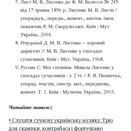
Лист М. В. Лисенка до Ф. М. Колесси № 245
від 17 травня 1896 р. Лисенко М. В. Листи /
упорядкув., передм., комент., анотов. імен.
покажчик Р. М. Скорульської. Київ : Муз
Україна, 2004.
Ревуцький Д.
М. В. Лисенко – хоровий
диригент // М. В. Лисенко у спогадах
сучасників.
Київ : Муз. Україна, 1968.
Русова С.
Мої спомини. Микола Лисенко у
спогадах сучасників : у 2 тт. / Р. Я. Пилипчук,
упоряд. текстів, ілюстр. мат., передмова,
комент. Т. 1. Київ : Музична Україна, 2003.
Читайте також:
• Слухати сучасну українську музику: Тріо
для скрипки, контрабаса і фортепіано