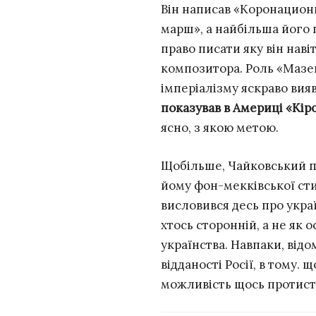
Він написав «Коронационн
марш», а найбільша його 
право писати яку він наві
композитора. Роль «Мазе
імперіалізму яскраво вия
показував в Америці «Кір
ясно, з якою метою.
Щобільше, Чайковський п
йому фон-мекківської стип
висловився десь про укра
хтось сторонній, а не як
українства. Навпаки, відо
відданості Росії, в тому. 
можливість щось протиста