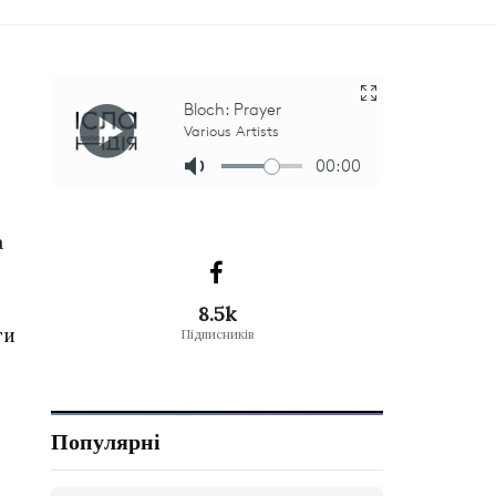
а
8.5k
ти
Підписників
Популярні