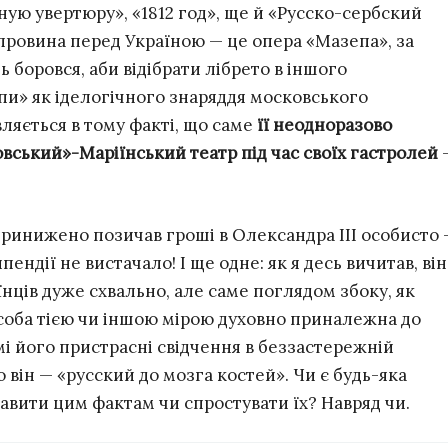
ую увертюру», «1812 год», ще й «Русско-сербский
провина перед Україною — це опера «Мазепа», за
ть боровся, аби відібрати лібрето в іншого
пи» як іделогічного знаряддя московського
вляється в тому факті, що саме
її неодноразово
овський»-Маріїнський театр під час своїх гастролей
ринижено позичав гроші в Олександра III особисто 
ендії не вистачало! І ще одне: як я десь вичитав, він
їнців дуже схвально, але саме поглядом збоку, як
 особа тією чи іншою мірою духовно приналежна до
мі його пристрасні свідчення в беззастережній
що він — «русский до мозга костей». Чи є будь-яка
вити цим фактам чи спростувати їх? Навряд чи.