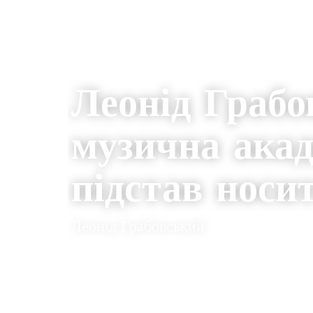
НОВИНИ
Леонід Грабо
музична акад
підстав носи
Леонід Грабовський
04.03.2023
0
THE CLAQUERS