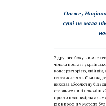
Отже, Націонал
суті не мала н
но
З другого боку, чи має х
чільна постать українсько
консерваторією, якій він,
свого життя як її виклад
виховав абсолютну більші
старшого нині покоління?
просто неспівмірна з сам
рік в пресі й у Мережі бу