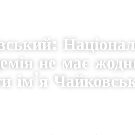
вський: Націона
емія не має жодн
ти ім’я Чайковсь