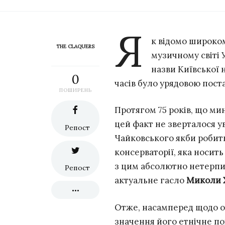
Я
к відомо широком
THE CLAQUERS
музичному світі 
назви Київської 
0
часів було урядовою пост
ПОШИРЕНЬ
Протягом 75 років, що мин
цей факт не зверталося ува
Репост
Чайковського якби робить
консерваторії, яка носить
з цим абсолютно нетерпим
Репост
актуальне гасло
Миколи 
Отже, насамперед щодо ос
значення його етнічне п