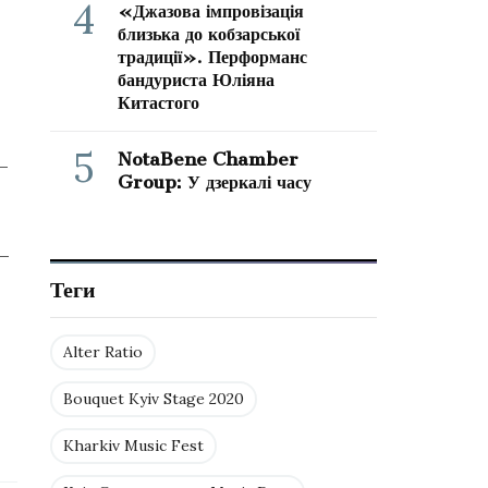
4
«Джазова імпровізація
близька до кобзарської
традиції». Перформанс
бандуриста Юліяна
Китастого
5
NotaBene Chamber
—
Group: У дзеркалі часу
—
Теги
Alter Ratio
Bouquet Kyiv Stage 2020
Kharkiv Music Fest