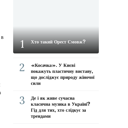
 в
1
Хто такий Орест Смовж?
2
«Косачка». У Києві
покажуть пластичну виставу,
що досліджує природу жіночої
сили
я
в
3
Де і як живе сучасна
класична музика в Україні?
Гід для тих, хто слідкує за
трендами