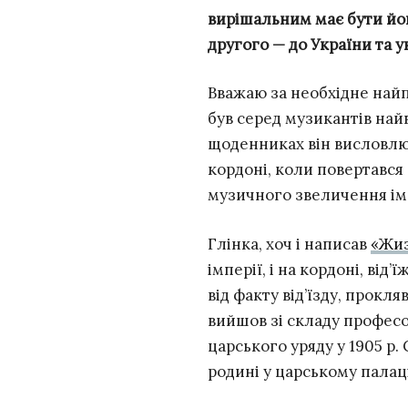
вирішальним має бути його
другого
—
до України та у
Вважаю за необхідне найп
був серед музикантів най
щоденниках він висловлюв
кордоні, коли повертався 
музичного звеличення ім
Глінка, хоч і написав
«Жиз
імперії, і на кордоні, ві
від факту від’їзду, прок
вийшов зі складу професо
царського уряду у 1905 р
родині у царському палац