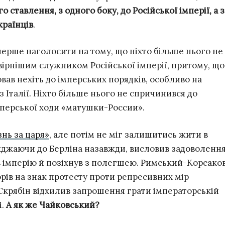
 ставлення, з одного боку, до Російської імперії, а з
країнців
.
ерше наголосити на тому, що ніхто більше нього не
вірнішим служником Російської імперії, притому, що
ав нехіть до імперських порядків, особливо на
з Італії. Ніхто більше нього не спричинився до
перської ходи «матушки-России».
нь за царя»
, але потім не міг залишитись жити в
д’їжджаючи до Берліна назавжди, висловив задоволенн
ляв імперію й позіхнув з полегшею. Римський-Корсако
рів на знак протесту проти репресивних мір
. Скрябін відхилив запрошення грати імператорській
і.
А як же Чайковський?