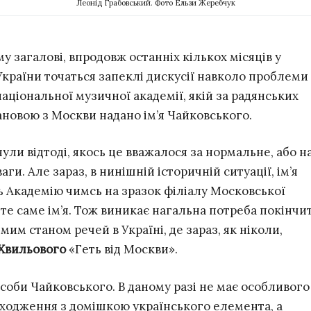
Леонід Грабовський. Фото Ельзи Жеребчук
у загалові, впродовж останніх кількох місяців у
України точаться запеклі дискусії навколо проблеми
національної музичної академії, якій за радянських
ановою з Москви надано ім’я Чайковського.
ули відтоді, якось це вважалося за нормальне, або н
ги. Але зараз, в нинішній історичній ситуації, ім’я
 Академію чимсь на зразок філіалу Московської
 те саме ім’я. Тож виникає нагальна потреба покінчи
им станом речей в Україні, де зараз, як ніколи,
Хвильового
«Геть від Москви».
оби Чайковського. В даному разі не має особливого
оходження з домішкою українського елемента, а