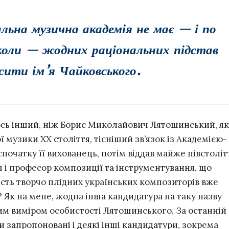
ьна музична академія не має — і по
іколи — жодних раціональних підстав
сити ім’я Чайковського.
тось інший, ніж Борис Миколайович Лятошинський, як
ї музики ХХ століття, тісніший зв’язок із Академією-
 спочатку її вихованець, потім віддав майже півстоліт
ач i професор композиції та інструментування, що
сть творчо плідних українських композиторів вже
 Як на мене, жодна інша кандидатура на таку назву
им виміром особистості Лятошинського. За останній
ли запропоновані і деякі інші кандидатури, зокрема