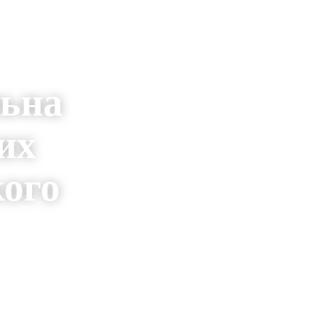
льна
их
кого