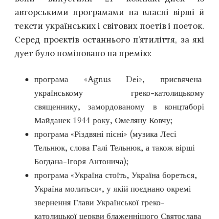
авторськими програмами на власні вірші й
тексти українських і світових поетів і поеток.
Серед проєктів останнього п’ятиліття, за які
дует було номіновано на премію:
програма
«Agnus Dei», присвячена
українському греко-католицькому
священнику, замордованому в концтаборі
Майданек 1944 року, Омеляну Ковчу;
програма «Різдвяні пісні» (музика Лесі
Тельнюк, слова Галі Тельнюк, а також вірші
Богдана-Ігоря Антонича);
програма «Україна стоїть, Україна бореться,
Україна молиться», у якій поєднано окремі
звернення Глави Української греко-
католицької церкви блаженнішого Святослава