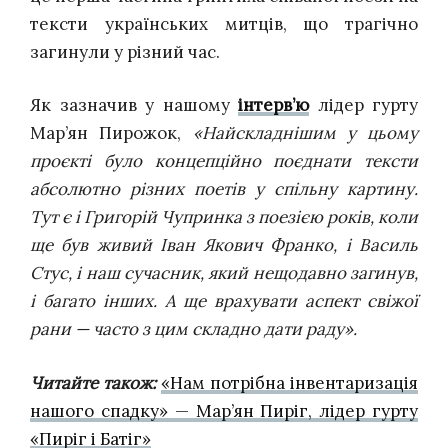
тексти українських митців, що трагічно
загинули у різний час.
Як зазначив у нашому
інтерв’ю
лідер гурту
Мар’ян Пирожок,
«Найскладнішим у цьому
проєкті було концепційно поєднати тексти
абсолютно різних поетів у спільну картину.
Тут є і Григорій Чупринка з поезією років, коли
ще був живий Іван Якович Франко, і Василь
Стус, і наш сучасник, який нещодавно загинув,
і багато інших. А ще врахувати аспект свіжої
рани — часто з цим складно дати раду».
Читайте також:
«Нам потрібна інвентаризація
нашого спадку» — Мар’ян Пиріг, лідер гурту
«Пиріг і Батіг»