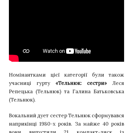
Номінантками цієї категорії були також
учасниці гурту
«Тельнюк: сестри»
Леся
Репецька (Тельнюк) та Галина Батьковська
(Тельнюк).
Вокальний дует сестер Тельнюк сформувався
наприкінці 1980-х років. За майже 40 років
вони випустили 21 компакт-диск із