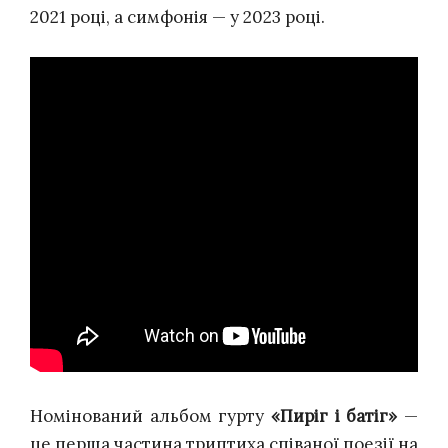
2021 році, а симфонія — у 2023 році.
Номінований альбом гурту
«Пиріг і батіг»
—
це перша частина триптиха співаної поезії на