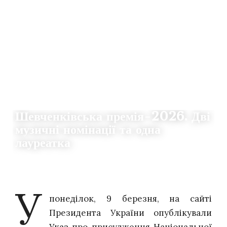
НОВИНИ
Шевченківська премія-2026. Дві
музичні номінації та одна
лауреатка
09.03.2026
0
THE CLAQUERS
У
понеділок, 9 березня,
на сайті
Президента України опублікували