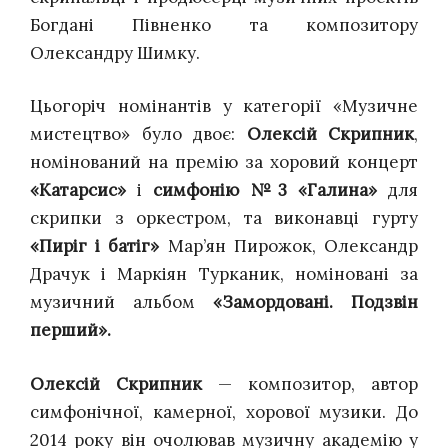
Богдані Півненко та композитору
Олександру Шимку.
Цьогоріч номінантів у категорії «Музичне
мистецтво» було двоє:
Олексій Скрипник
,
номінований на премію за хоровий концерт
«Катарсис»
і
симфонію №3 «Галина»
для
скрипки з оркестром, та виконавці гурту
«Пиріг і батіг»
Мар’ян Пирожок, Олександр
Драчук і Маркіян Турканик, номіновані за
музичний альбом
«Замордовані. Подзвін
перший».
Олексій Скрипник
— композитор, автор
симфонічної, камерної, хорової музики. До
2014 року він очолював музичну академію у