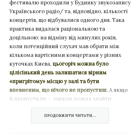
фестивалю проходили у Будинку звукозапису
Українського радіо/ та, відповідно, кількості
концертів, що відбувалися одного дня. Така
практика видалася раціональною та
доцільною: на відміну від минулих років,
коли потенційний слухач мав обрати між
кількома вартісними концертами у різних
куточках Києва,
цьогоріч можна було
цілісінький день залишатися вірним
«пригрітому» місцю у залі та бути
впевненим, що нічого не пропустиш.
А якщо
й пропустили — завжди можна знайти
записи трансляцій на
офіційній сторінці
фестивалю у Facebook
.
ПРОДОВЖИТИ ЧИТАТИ...
30 вересня став Рубіконом фестивалю,