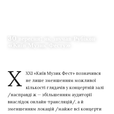
РЕЦЕНЗІЇ
30 вересня: як звучав Рубікон
«Київ Музик Фесту»
09.10.2020
14
OLEKSANDR OSTROVSKYI
Х
ХХІ «Київ Музик Фест» позначився
не лише зменшенням можливої
кількості глядачів у концертній залі
/насправді ж — збільшенням аудиторії
внаслідок онлайн-трансляцій/, а й
зменшенням локацій /майже всі концерти