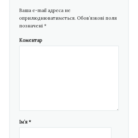
Ваша e-mail адреса не
оприлюднюватиметься.
Обов’язкові поля
позначені
*
Коментар
Гурт «Древо»
Як народився альбом
Лейбл
Koka Records
спеціалізується на
українському андеграунді та традиційній
музиці. Значну увагу традиційній музиці
Ім’я
*
лейбл почав приділяти завдяки
Андрію
Марушечку
та
Володимиру Наконечному
.