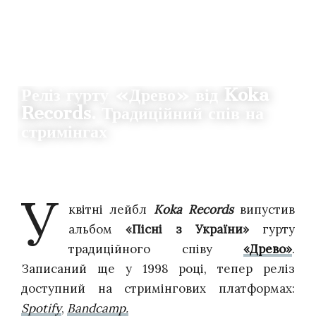
НОВИНИ
Реліз гурту «Древо» від Koka
Records. Традиційний спів на
стримінгах
21.04.2025
0
ANTON SOVVA
У
квітні лейбл
Koka Records
випустив
альбом
«Пісні з України»
гурту
традиційного співу
«Древо»
.
Записаний ще у 1998 році, тепер реліз
доступний на стримінгових платформах:
Spotify
,
Bandcamp.