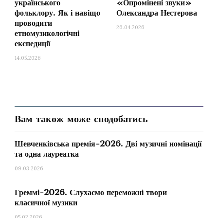
українського
«Опромінені звуки»
візитівкою гурту.
фольклору. Як і навіщо
Олександра Нестерова
проводити
26.04.2026
етномузикологічні
експедиції
14.05.2026
Вам також може сподобатись
Шевченківська премія-2026. Дві музичні номінації
та одна лауреатка
Засновник і керівник «Древа»,
етномузиколог
Євген Єфремов
, розповідає:
09.03.2026
Греммі-2026. Слухаємо переможні твори
«
Я почав їздити в експедиції майже з
класичної музики
кожним першим курсом (Київської
05.02.2026