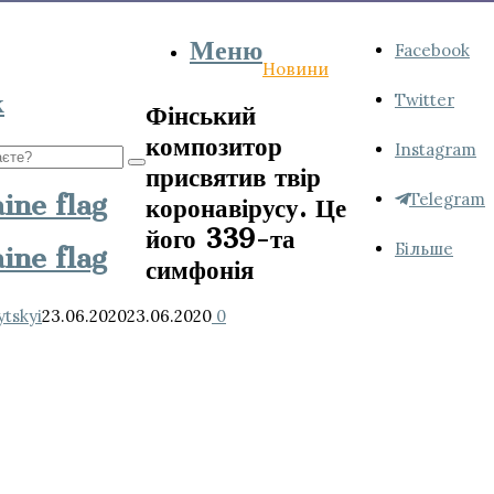
Меню
Підпишись
Facebook
Новини
к
на
Twitter
Фінський
композитор
нас:
Instagram
присвятив твір
Telegram
коронавірусу. Це
його 339-та
Більше
симфонія
tskyi
23.06.2020
23.06.2020
0