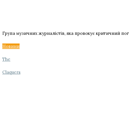
Група музичних журналістів, яка провокує критичний пог
Новини
The
Claquers