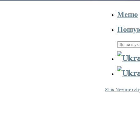
Меню
Пошу
Пошук
для:
Stas Nevmerzhy