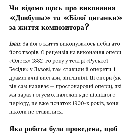
Чи відомо щось про виконання
«Довбуша» та «Білої циганки»
за життя композитора?
Іван
: За його життя виконувалось небагато
його творів. Є рецензія на виконання опери
«Олеся» 1882-го року у театрі «Руської
Бесіди» у Львові, там ставили й оперети, і
драматичні вистави, зінгшпілі. Ці опери (як
він сам називає — простонародні опери), які
ми зараз готуємо, належать до пізнішого
періоду, це вже початок 1900-х років, вони
ніколи не ставилися.
Яка робота була проведена, щоб