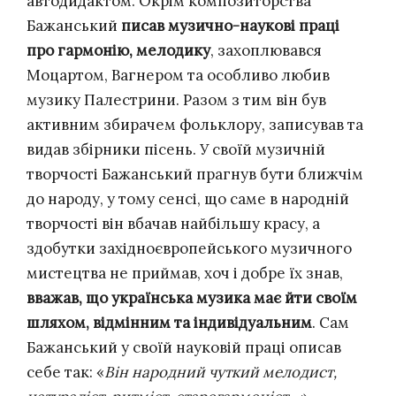
автодидактом. Окрім композиторства
Бажанський
писав музично-наукові праці
про гармонію, мелодику
, захоплювався
Моцартом, Вагнером та особливо любив
музику Палестрини. Разом з тим він був
активним збирачем фольклору, записував та
видав збірники пісень. У своїй музичній
творчості Бажанський прагнув бути ближчім
до народу, у тому сенсі, що саме в народній
творчості він вбачав найбільшу красу, а
здобутки західноєвропейського музичного
мистецтва не приймав, хоч і добре їх знав,
вважав, що українська музика має йти своїм
шляхом, відмінним та індивідуальним
. Сам
Бажанський у своїй науковій праці описав
себе так: «
Він народний чуткий мелодист,