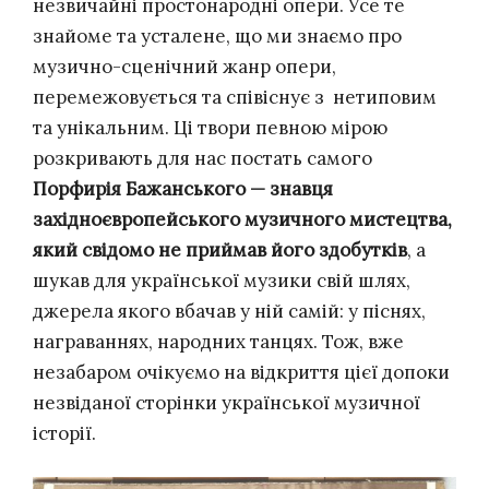
незвичайні простонародні опери. Усе те
знайоме та усталене, що ми знаємо про
музично-сценічний жанр опери,
перемежовується та співіснує з нетиповим
та унікальним. Ці твори певною мірою
розкривають для нас постать самого
Порфирія Бажанського — знавця
західноєвропейського музичного мистецтва,
який свідомо не приймав його здобутків
, а
шукав для української музики свій шлях,
джерела якого вбачав у ній самій: у піснях,
награваннях, народних танцях. Тож, вже
незабаром очікуємо на відкриття цієї допоки
незвіданої сторінки української музичної
історії.