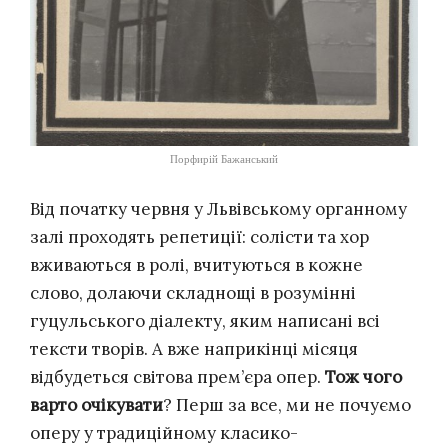
Порфирій Бажанський
Від початку червня у Львівському органному
залі проходять репетиції: солісти та хор
вживаються в ролі, вчитуються в кожне
слово, долаючи складнощі в розумінні
гуцульського діалекту, яким написані всі
тексти творів. А вже наприкінці місяця
відбудеться світова прем’єра опер.
Тож чого
варто очікувати
? Перш за все, ми не почуємо
оперу у традиційному класико-