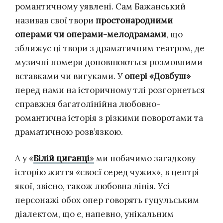
романтичному уявлені. Сам Бажанський
називав свої твори
простонародними
операми чи операми-мелодрамами
, що
зближує ці твори з драматичним театром, де
музичні номери доповнюються розмовними
вставками чи вигуками. У
опері «Довбуш»
перед нами на історичному тлі розгорнеться
справжня багатолінійна любовно-
романтична історія з різкими поворотами та
драматичною розв’язкою.
А у «
Білій циганці
»
ми побачимо загадкову
історію життя «своєї серед чужих», в центрі
якої, звісно, також любовна лінія. Усі
персонажі обох опер говорять гуцульським
діалектом, що є, напевно, унікальним