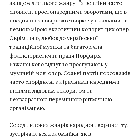
явищем для цього жанру. Їх репліки часто
сповнені простонародними зворотами, що в
поєднанні з говіркою створює унікальний та
певною мірою екзотичний колорит цих опер.
Окрім того, любов до української
традиційної музики та багаторічна
фольклористична праця Порфирія
Бажанського відчутно проступають у
музичній мові опер. Сольні партії персонажів
часто споріднені з ліричними народними
піснями ладовим колоритом та
неквадратною перемінною ритмічною
організацією.
Серед типових жанрів народної творчості тут
зустрічаються коломийки: як в