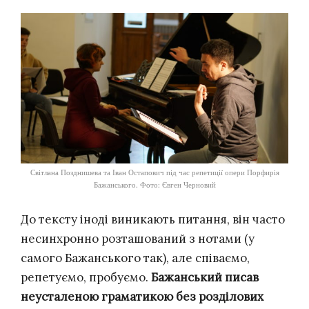
Світлана Позднишева та Іван Остапович під час репетиції опери Порфирія
Бажанського. Фото: Євген Черновий
До тексту іноді виникають питання, він часто
несинхронно розташований з нотами (у
самого Бажанського так), але співаємо,
репетуємо, пробуємо.
Бажанський писав
неусталеною граматикою без розділових