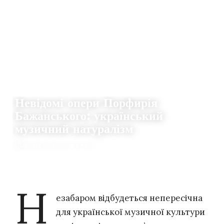
ІСТОРІЇ
Невідомі опери Порфирія
Бажанського: український
музичний натуралізм
Шлях від архіву до слухача
08.06.2021
0
MARIIA TYTOVA
Н
езабаром відбудеться непересічна
для української музичної культури