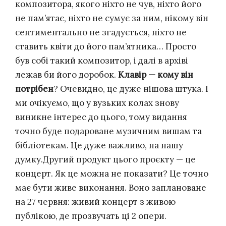
композитора, якого ніхто не чув, ніхто його
не пам’ятає, ніхто не сумує за ним, нікому він
сентиментально не згадується, ніхто не
ставить квіти до його пам’ятника… Просто
був собі такий композитор, і далі в архіві
лежав би його доробок.
Клавір — кому він
потрібен
? Очевидно, це дуже нішова штука. І
ми очікуємо, що у вузьких колах знову
виникне інтерес до цього, тому видання
точно буде подароване музичним вишам та
бібліотекам. Це дуже важливо, на нашу
думку.
Другий продукт цього проєкту — це
концерт. Як це можна не показати? Це точно
має бути живе виконання. Воно заплановане
на 27 червня: живий концерт з живою
публікою, де прозвучать ці 2 опери.