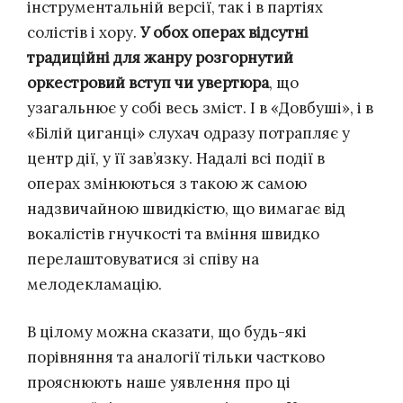
інструментальній версії, так і в партіях
солістів і хору.
У обох операх відсутні
традиційні для жанру розгорнутий
оркестровий вступ чи увертюра
, що
узагальнює у собі весь зміст. І в «Довбуші», і в
«Білій циганці» слухач одразу потрапляє у
центр дії, у її зав’язку. Надалі всі події в
операх змінюються з такою ж самою
надзвичайною швидкістю, що вимагає від
вокалістів гнучкості та вміння швидко
перелаштовуватися зі співу на
мелодекламацію.
В цілому можна сказати, що будь-які
порівняння та аналогії тільки частково
прояснюють наше уявлення про ці