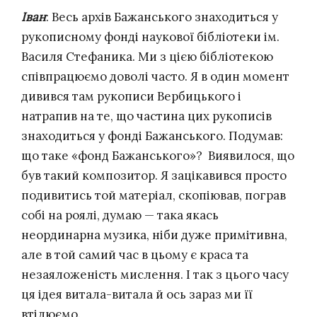
Іван
: Весь архів Бажанського знаходиться у
рукописному фонді наукової бібліотеки ім.
Василя Стефаника. Ми з цією бібліотекою
співпрацюємо доволі часто. Я в один момент
дивився там рукописи Вербицького і
натрапив на те, що частина цих рукописів
знаходиться у фонді Бажанського. Подумав:
що таке «фонд Бажанського»? Виявилося, що
був такий композитор. Я зацікавився просто
подивитись той матеріал, скопіював, пограв
собі на роялі, думаю — така якась
неординарна музика, ніби дуже примітивна,
але в той самий час в цьому є краса та
незаяложеність мислення. І так з цього часу
ця ідея витала-витала й ось зараз ми її
втілюємо.