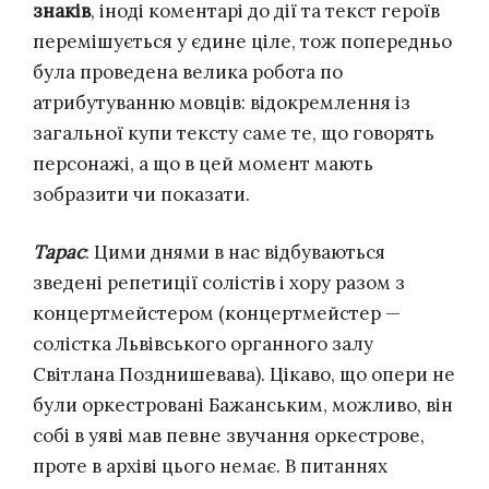
знаків
, іноді коментарі до дії та текст героїв
перемішується у єдине ціле, тож попередньо
була проведена велика робота по
атрибутуванню мовців: відокремлення із
загальної купи тексту саме те, що говорять
персонажі, а що в цей момент мають
зобразити чи показати.
Тарас
: Цими днями в нас відбуваються
зведені репетиції солістів і хору разом з
концертмейстером (концертмейстер —
солістка Львівського органного залу
Світлана Позднишевава). Цікаво, що опери не
були оркестровані Бажанським, можливо, він
собі в уяві мав певне звучання оркестрове,
проте в архіві цього немає. В питаннях