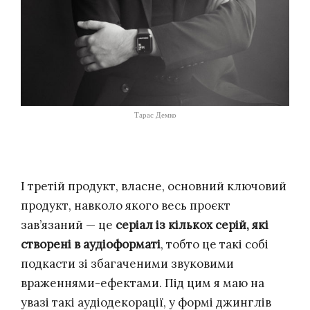
Тарас Демко
І третій продукт, власне, основний ключовий
продукт, навколо якого весь проєкт
зав’язаний — це
серіал із кількох серій, які
створені в аудіоформаті
, тобто це такі собі
подкасти зі збагаченими звуковими
враженнями-ефектами. Під цим я маю на
увазі такі аудіодекорації, у формі джинглів