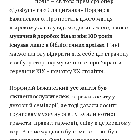
подія — світова прем’єра опер
«Довбуш» та «Біла циганка» Порфирія
Бажанського. Про постать цього митця
широкому загалу відомо досить мало, а його
музичний доробок більш ніж 100 років
існував лише в бібліотечних архівах
. Нині
маємо нагоду відкрити для себе цю втрачену
й забуту сторінку музичної історії України
середини ХІХ – початку XX століття.
Порфирій Бажанський
усе життя був
священнослужителем
, отримав освіту у
духовній семінарії, де тоді давали досить
ґрунтовну музичну освіту: вчили нотної
грамоти, правил гармонії, співу в церковному
хорі. Але йому цього було мало — він був