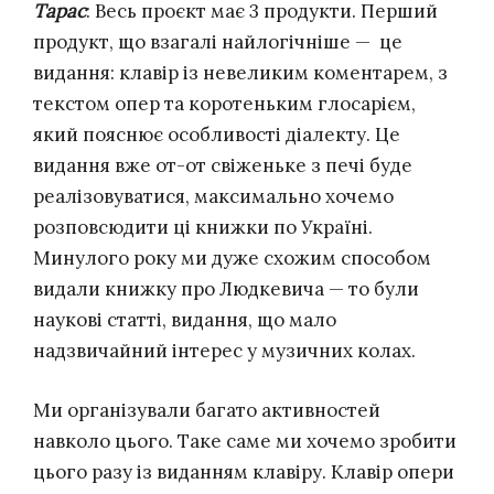
Тарас
: Весь проєкт має 3 продукти. Перший
продукт, що взагалі найлогічніше — це
видання: клавір із невеликим коментарем, з
текстом опер та коротеньким глосарієм,
який пояснює особливості діалекту. Це
видання вже от-от свіженьке з печі буде
реалізовуватися, максимально хочемо
розповсюдити ці книжки по Україні.
Минулого року ми дуже схожим способом
видали книжку про Людкевича — то були
наукові статті, видання, що мало
надзвичайний інтерес у музичних колах.
Ми організували багато активностей
навколо цього. Таке саме ми хочемо зробити
цього разу із виданням клавіру. Клавір опери