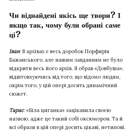
Чи віднайдені якісь ще твори? І
якщо так, чому були обрані саме
ці?
Іван
: В архівах є весь доробок Порфирія
Бажанського, але нашим завданням не було
відкрити весь його архів. Я обрав «Довбуша»,
відштовхуючись від того, що відомо людям,
окрім того, у цій опері досить динамічний
сюжет.
Тарас
: «Біла циганка» зацікавила своєю
назвою, адже це такий собі оксюморон. Та й
всі образи в цій опері досить цікаві, нетипові.