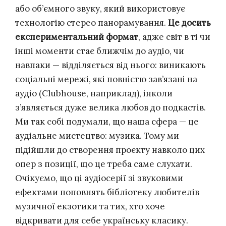
або об’ємного звуку, який використовує
технологію стерео панорамування.
Це досить
експериментальний формат
, адже світ в ті чи
інші моменти стає ближчім до аудіо, чи
навпаки — відділяється від нього: виникають
соціальні мережі, які повністю зав’язані на
аудіо (Clubhouse, наприклад), інколи
з’являється дуже велика любов до подкастів.
Ми так собі подумали, що наша сфера — це
аудіальне мистецтво: музика. Тому ми
підійшли до створення проєкту навколо цих
опер з позиції, що це треба саме слухати.
Очікуємо, що ці аудіосерії зі звуковими
ефектами поповнять бібліотеку любителів
музичної екзотики та тих, хто хоче
відкривати для себе українську класику.