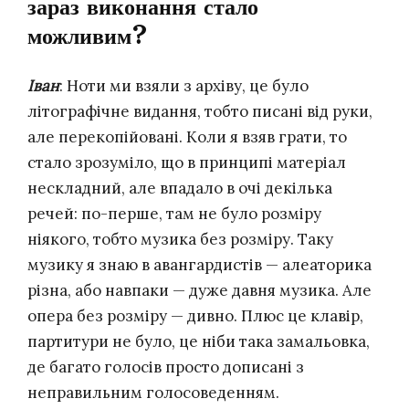
зараз виконання стало
можливим?
Іван
: Ноти ми взяли з архіву, це було
літографічне видання, тобто писані від руки,
але перекопійовані. Коли я взяв грати, то
стало зрозуміло, що в принципі матеріал
нескладний, але впадало в очі декілька
речей: по-перше, там не було розміру
ніякого, тобто музика без розміру. Таку
музику я знаю в авангардистів — алеаторика
різна, або навпаки — дуже давня музика. Але
опера без розміру — дивно. Плюс це клавір,
партитури не було, це ніби така замальовка,
де багато голосів просто дописані з
неправильним голосоведенням.