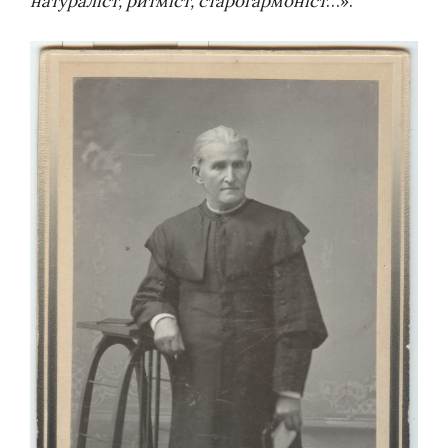
натураліст, ритміст, старогармоніст
…».