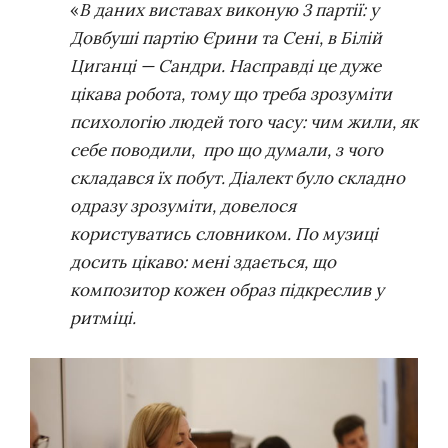
«
В даних виставах виконую 3 партії: у
Довбуші партію Єрини та Сені, в Білій
Циганці — Сандри. Насправді це дуже
цікава робота, тому що треба зрозуміти
психологію людей того часу: чим жили, як
себе поводили, про що думали, з чого
складався їх побут. Діалект було складно
одразу зрозуміти, довелося
користуватись словником. По музиці
досить цікаво: мені здається, що
композитор кожен образ підкреслив у
ритміці.