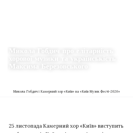
ІСТОРІЇ
Микола Гобдич про елітарність
хорової музики та українськість
Максима Березовського
23.11.2020
0
DZVENYSLAVA SAFIAN
Микола Гобдич і Камерний хор «Київ» на «Київ Музик Фесті-2020»
25 листопада Камерний хор «Київ» виступить