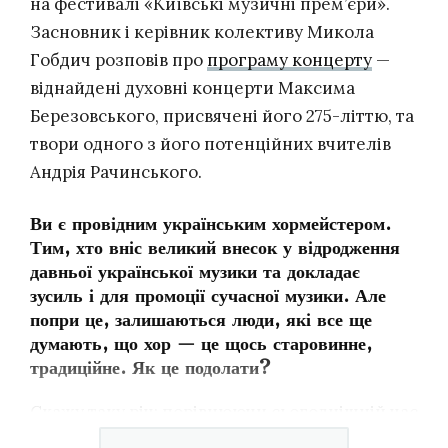
на фестивалі «Київські музичні прем’єри».
Засновник і керівник колективу Микола
Гобдич розповів про
програму концерту
—
віднайдені духовні концерти Максима
Березовського, присвячені його 275-літтю, та
твори одного з його потенційних вчителів
Андрія Рачинського.
Ви є провідним українським хормейстером.
Тим, хто вніс великий внесок у відродження
давньої української музики та докладає
зусиль і для промоції сучасної музики. Але
попри це, залишаються люди, які все ще
думають, що хор — це щось старовинне,
традиційне. Як це подолати?
Скажу таку річ: порівнюючи сьогоднішній час
і дев’яності роки, відчувається величезна