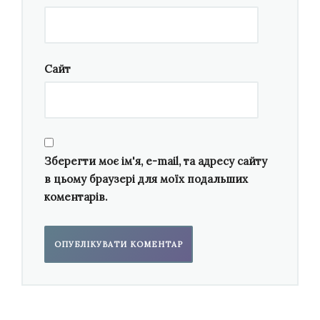
часи церковна музика не допускалась на
сцену, то
тільки після настання
незалежності України моментально піднявся
рівень хорових колективів
:
вони стали
Сайт
виховуватись на музиці, якій багато століть. І
при всій моїй любові до народної пісні чи
світської, це тільки частина, одне з крил
хорової музики, бо хорова музика завжди
була сакральна. На духовні тексти.
Зберегти моє ім'я, e-mail, та адресу сайту
в цьому браузері для моїх подальших
коментарів.
Зрештою, тут є і недоліки, і переваги. Адже
справді це найкращі традиції, питомо
українська музика, але чогось для її підняття
ще на вищий рівень бракує загалом.
Можливо, замало колективів в цілій Україні,
які її пропагують? Чи не досить реклами?
Музика хорова стає елітною зараз, — з тих