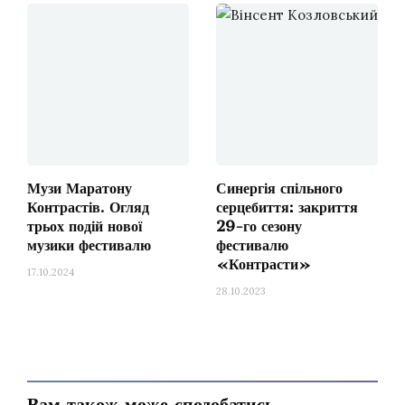
автор, зібрати не вдалося, та Львівський
камерний хор
Gloria
разом із Академічним
симфонічним оркестром Львівської
національної філармонії під орудою
Сергія
Хоровця
впоралися із виконанням блискуче.
Музи Маратону
Синергія спільного
Контрастів. Огляд
серцебиття: закриття
трьох подій нової
29-го сезону
музики фестивалю
фестивалю
«Контрасти»
17.10.2024
28.10.2023
Сама ж музика, що з перших тактів може
Вам також може сподобатись