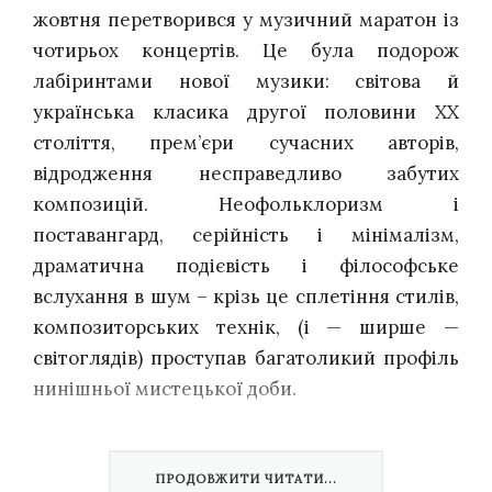
жовтня перетворився у музичний маратон із
чотирьох концертів. Це була подорож
лабіринтами нової музики: світова й
українська класика другої половини ХХ
століття, прем’єри сучасних авторів,
відродження несправедливо забутих
композицій. Неофольклоризм і
поставангард, серійність і мінімалізм,
драматична подієвість і філософське
вслухання в шум – крізь це сплетіння стилів,
композиторських технік, (і — ширше —
світоглядів) проступав багатоликий профіль
нинішньої мистецької доби.
У музиці, що звучала того вечора, за ширмою
стильової різноманітності вдалося вгледіти
ПРОДОВЖИТИ ЧИТАТИ...