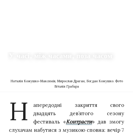
РЕЦЕНЗІЇ
У часі, між часами, поза часом
16.10.2023
0
TETIANA NOVYTSKA
Наталія Кожушко-Максимів, Мирослав Драган, Богдан Кожушко. Фото
Віталія Грабара
Н
апередодні закриття свого
двадцять дев’ятого сезону
фестиваль «
Контрасти
» дав змогу
слухачам набутися з музикою сповна: вечір 7