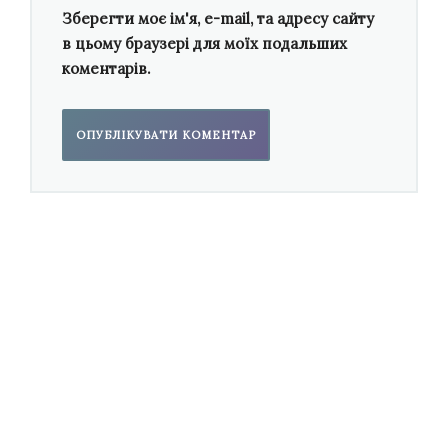
висловлювання, — подібна до мистецтва
Зберегти моє ім'я, e-mail, та адресу сайту
в цьому браузері для моїх подальших
графіки у живописі, де окрема лінія вже
коментарів.
містить у собі і задум, і втілення художнього
твору.
Крихка делікатність циклу
«Шість інтермецо»
у чуттєвому виконанні
Максима Шадька