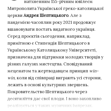
натхненним 155-річним ювілеєм
Митрополита Української греко-католицької
церкви
Андрея Шептицького
. Але з
пандемією часоплин року 2021 продовжує
вшановувати постать видатного українця.
Серед проєктів сьогодення, наприклад,
примітною є Стипендія Шептицького в
Українському Католицькому Університеті,
призначена для підтримки молодих творців у
різних галузях мистецтва. Сповідуваний
меценатом та жертводавцем принцип
win-
win
, коли від співпраці виграють усі сторони,
лежить в основі культурних звершень.
Покровительство Шептицького через
десятиліття дає свої плоди. І воно захопливо
реалізується у таких музичних імпрезах.