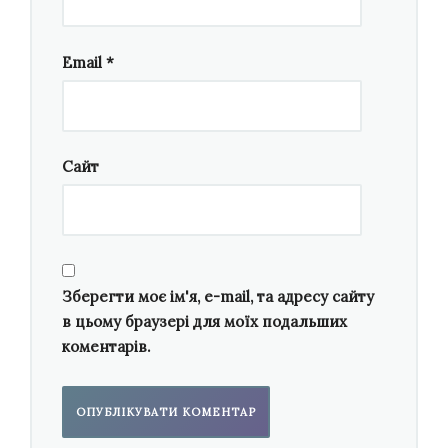
Диригент Ярослав Шемет. Фото: Ігор Федорів
Тож як відрізнялась творчість митців
Email
*
українського коріння, — розгублених по
світах Америки та Європи Гнатишина й
Рудницького — і відділеного залізною
завісою від них Барвінського?
International
Сайт
Symphony Orchestra
(
INSO
) зібрав їх, не
обмежуючись роллю музикантів, а вчергове
ставши культурними дипломатами.
Таїнство знакового виконання очолив
Зберегти моє ім'я, e-mail, та адресу сайту
український диригент
Ярослав Шемет
,
в цьому браузері для моїх подальших
відомий як
наймолодший керівник
коментарів.
філармонічного оркестру в Польщі
.
Ukrainian
Spring Song
Рудницького
, коротка й
майстерна, стала світлим початком вечора.