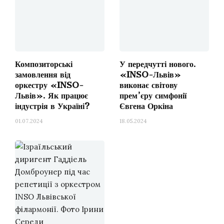
вернусь до своєї Вітчизни з
мільйонами своїх братів і
сестер, що перебувають
Композиторські
У передчутті нового.
замовлення від
«INSO-Львів»
тут, в Європі, і там, по
оркестру «INSO-
виконає світову
Львів». Як працює
прем’єру симфонії
сибірських концтаборах,
індустрія в Україні?
Євгена Оркіна
тоді, коли тоталітарна
01.07.2024
18.05.2024
кривава більшовицька
система буде знесена так,
як і гітлерівська…». На
жаль, більшість митців
повертається у відновлену