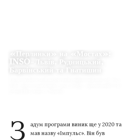
РЕЦЕНЗІЇ
«Перлинки» на «Мостах»:
INSO-Львів, Рудницький,
Барвінський та Гнатишин
5 вересня Львівський академічний симфонічний оркестр «Inso-
Львів» презентував компакт-диск «Bridges», присвячений 30-й
річниці Незалежності України.
07.09.2021
183
DZVENYSLAVA SAFIAN
З
адум програми виник ще у 2020 та
мав назву «Імпульс». Він був