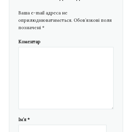
він звертався до Митрополита Андрея за
фінансовою підтримкою, і навіть в часи
Ваша e-mail адреса не
економічної кризи Владика ніколи не
оприлюднюватиметься.
Обов’язкові поля
позначені
*
відмовляв йому у допомозі.
Коментар
Пригадується, як у викривальному памфлеті
«Чому я не хочу вертатись до СРСР?» інший
дисидент,
Іван Багряний
, писав: «
Я вернусь до
своєї Вітчизни з мільйонами своїх братів і
сестер, що перебувають тут, в Європі, і там, по
сибірських концтаборах, тоді, коли
тоталітарна кривава більшовицька система
буде знесена так, як і гітлерівська…»
. На жаль,
більшість митців повертається у відновлену
Україну уже після фізичної смерті.
Ім’я
*