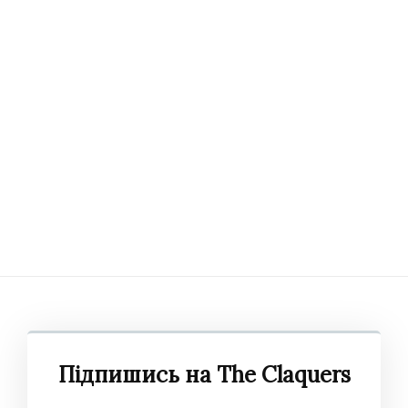
Загайкевич
, композиторка — за фільм
«Довбуш»
(про музику у фільмі та
залаштунки створення саундтреку читайте у
нашому матеріалі
);
Василь Вовкун
, режисер-постановник, автор
лібрето —
за оперу
«
Лис Микита
»
, балет
«
Тіні
забутих предків
»
, модерн-балет
«
Пізнай
себе!
»
, театралізовану кантату
«
Псальми
війни
»
Львівської Національної опери.
На
своїй сторінці у Фейсбуці Василь Вовкун
зазначив, що спрямує кошти премії на
закупівлю дронів для 24 окремої
механізованої бригади імені короля Данила.
Підпишись на The Claquers
Юрій Іздрик
, поет — за книгу поезій