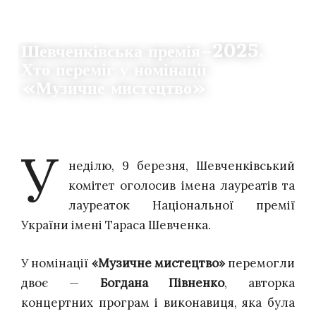
НОВИНИ
Шевченківська премія–2025.
Хто переміг у номінації
«Музичне мистецтво»
09.03.2025
0
THE CLAQUERS
У
неділю, 9 березня, Шевченківський
комітет оголосив імена лауреатів та
лауреаток Національної премії
України імені Тараса Шевченка.
У номінації
«Музичне мистецтво»
перемогли
двоє —
Богдана Півненко
, авторка
концертних програм і виконавиця, яка була