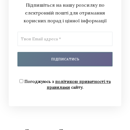
«Колекція»;
Підпишіться на нашу розсилку по
електронній пошті для отримання
Жанна Кадирова
, художниця, скульпторка —
корисних порад і цінної інформації
за проєкт
«Траєкторія польотів»;
Павло Казарін
, журналіст,
військовослужбовець — за проєкт
«Ретроспектива блогів на “Українській
правді”»;
Валентина Карпець-Єрмолаєва, Андрій
Погоджуюсь з
політикою приватності та
правилами
сайту.
Пікуш, Марія Пікуш, Наталія Рибак
, майстри/
ні петриківського розпису — за мистецький
проєкт
«
Петриківський розпис: на захисті
ідентичності
».