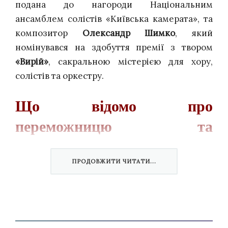
подана до нагороди Національним
ансамблем солістів «Київська камерата», та
композитор
Олександр Шимко
, який
номінувався на здобуття премії з твором
«Вирій»
, сакральною містерією для хору,
солістів та оркестру.
Що відомо про
переможницю та
переможця
ПРОДОВЖИТИ ЧИТАТИ...
Богдана Півненко — українська скрипалька,
виконуючи українську музику вона
концертує як сольна музикантка в Україні та
за кордоном. Протягом останніх п’яти років