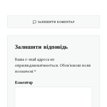
ЗАЛИШИТИ КОМЕНТАР
Залишити відповідь
Ваша e-mail адреса не
оприлюднюватиметься.
Обов’язкові поля
У творчому доробку композитора
позначені
*
Олександра Шимка — по п’ять симфоній і
концертів, два балети, камерна опера,
Коментар
кантата, камерні твори, музика для театру і
кіно. Твір
«
Вирій
»
, що приніс композиторові
перемогу у номінації, — це сакральна