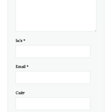
містерія для мішаного хору, автентичних
голосів, сопрано та симфонічного оркестру
на стародавні молитовні, біблійні та
українські народні тексти. Прем’єра
відбулася на Національному форумі музики
Вітольда Лютославського у Вроцлаві, Польща
Ім’я
*
в межах фестивалю «Wratislawia Cantans»
восени 2022 року.
Олександр Шимко
Email
*
Також на премію номінувались
Мар’ян Пирожок, Олександр Драчук, Маркіян
Сайт
Турканик
— музичний альбом
«Зелений»
,
гурт
«Пиріг і Батіг»
(розмову з лідером гурту
Мар’яном Пирожком, зокрема й про