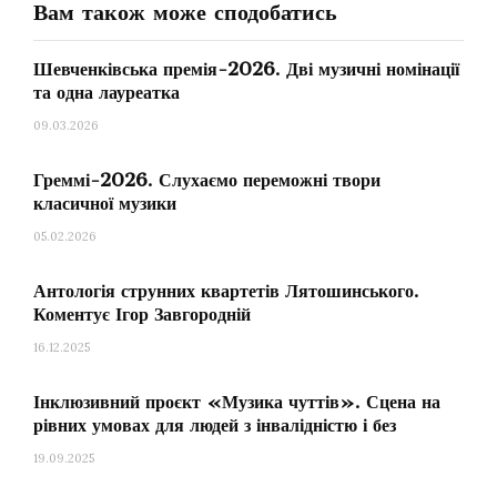
Вам також може сподобатись
вона була солісткою та продюсеркою
проєкту
«Антологія сучасної української
Шевченківська премія-2026. Дві музичні номінації
музики», в рамках якого вийшло 11 дисків з
та одна лауреатка
творами сучасних українських композиторів.
09.03.2026
Також музикантка записала компакт-диск
«
Український квінтет
»
з музикою Бориса
Греммі-2026. Слухаємо переможні твори
Лятошинського, Валентина Сильвестрова та
класичної музики
Вікторії Польової. Як художня керівниця
05.02.2026
«
Київської камерати
»
Півненко курувала
Антологія струнних квартетів Лятошинського.
чисельні виступи колективу з українською
Коментує Ігор Завгородній
музикою в Європі та Америці.
16.12.2025
Інклюзивний проєкт «Музика чуттів». Сцена на
рівних умовах для людей з інвалідністю і без
19.09.2025