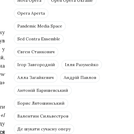
Nova Opera
Open Opera Ukraine
Opera Aperta
Pandemic Media Space
му
Sed Contra Ensemble
ув
 у
Євген Станкович
й,
Ігор Завгородній
Ілля Разумейко
на
ew
Алла Загайкевич
Андрій Павлов
а»
Антоній Баришевський
Борис Лятошинський
ти
:
«І
Валентин Сильвестров
йду
Де шукати сучасну оперу
ся