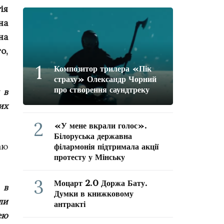
ія
на
на
о,
1
Композитор трилера «Пік
страху» Олександр Чорний
про створення саундтреку
 в
их
2
«У мене вкрали голос».
Білоруська державна
аю
філармонія підтримала акції
протесту у Мінську
3
Моцарт 2.0 Доржа Бату.
 в
Думки в книжковому
ли
антракті
ею