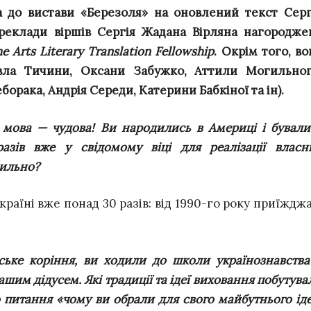
 до вистави «Березоля» на оновлений текст Серг
ереклади віршів Сергія Жадана Вірляна нагородже
 Arts Literary Translation Fellowship
. Окрім того, во
вла Тичини, Оксани Забужко, Аттили Могильног
орака, Андрія Середи, Катерини Бабкіної та ін).
а мова — чудова! Ви народились в Америці і бували
разів вже у свідомому віці для реалізації власн
вильно?
Україні вже понад 30 разів: від 1990-го року приїждж
ське коріння, ви ходили до школи українознавства
ашим дідусем. Які традиції та ідеї виховання побутува
о питання «чому ви обрали для свого майбутнього ід