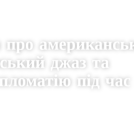
ч про американсь
нський джаз та
пломатію під час