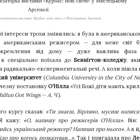
рганізаторка виставки «Курбас: нові світи» у Мистецькому Арсеналі
ої інтереси трохи змінились: я була в американсько
ти американським режисером — для мене світ б
ідокремлення від дому — дуже важлива фаза
, я спеціально поїхала до
Беннігтон-коледжу
, яки
а радикально-експериментальні речі. А коли пішла 
ий університет
(
Columbia University in the City of N
личезну постановку
О’Нілла
«Усі Божі діти мають крил
hillun Got Wings
—
А. Ч
.).
го курсу сказав:
«Ти знаєш, Вірляно, мусиш написа
 Я кажу:
«О, напишу про режисерів О’Нілла»
. Він
 якийсь український режисер? Напиши про нього»
. А я 
ідо про когось розказував…»
. Так і пригадала про
Ле