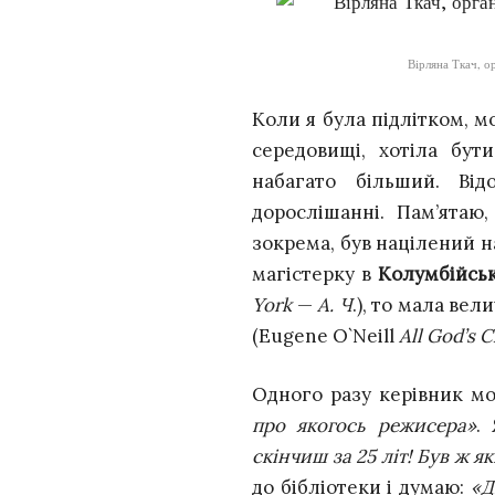
Вірляна Ткач, о
Коли я була підлітком, м
середовищі, хотіла бу
набагато більший. В
дорослішанні. Пам’ятаю
зокрема, був націлений н
магістерку в
Колумбійськ
York
—
А. Ч
.), то мала ве
(Eugene O`Neill
All God’s C
Одного разу керівник мо
про якогось режисера»
.
скінчиш за 25 літ! Був ж
до бібліотеки і думаю:
«Д