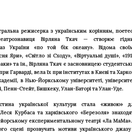
тральна режисерка з українським корінням, поетес
 театрознавиця Вірляна Ткач — створює гідн
аз України «по той бік океану». Відома свої
ня Яри», «Світло зі Сходу», «Віртуальні душі», «191
баки» та ін., Вірляна Ткач є засновницею студентськ
и Гарварді, вела їх при інститутах в Києві та Харков
адемії, в Нью-Йоркському університеті, університе
і, Пенн-Стейт, Бишкеку, Улан-Баторі та Улан-Уде.
стина української культури стала «живою» д
 Леся Курбаса та харківського «Березоля» знаходя
-йорському експериментальному театрі «Ла МаМа».
го сцені прозвучать мотиви українського джазу