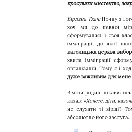
просувати мистецтво, зокр
Вірляна Ткач:
Почну з тог
хоч ми до певної мір
сформувалась і своя влас
імміграції, до якої н
католицька церква вибо
хвиля імміграції сформ
організацій. Тому я і х
дуже важливим для мене —
В моїй родині цікавились
казав:
«Хочете, діти, казо
не слухати ті вірші? То
абсолютно його заслуга.