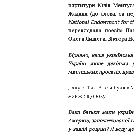
партитури Юлія Мейтуса
Жадана (до слова, за п
National Endowment for the
перекладала поезію Па
Олега Лишеги, Віктора Неб
Вірляно, ваша українськ
Україні лише декілька 
мистецьких проєктів, пра
Дякую! Так. Але я була в 
майже щороку.
Ваші батьки мали україн
Америці, започаткованої в
у вашій родині? Я веду д