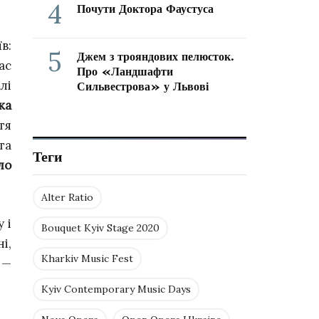
4
Почути Доктора Фаустуса
в:
5
Джем з трояндових пелюсток.
ас
Про «Ландшафти
лі
Сильвестрова» у Львові
ка
тя
та
Теги
ло
Alter Ratio
 і
Bouquet Kyiv Stage 2020
і,
Kharkiv Music Fest
 —
Kyiv Contemporary Music Days