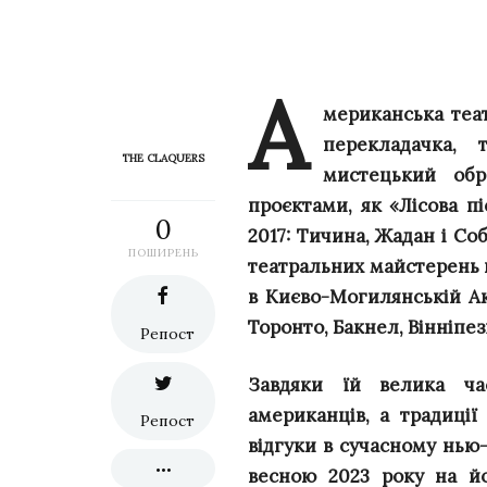
А
мериканська теа
перекладачка,
THE CLAQUERS
мистецький обр
проєктами, як «Лісова піс
0
2017: Тичина, Жадан і Со
ПОШИРЕНЬ
театральних майстерень пр
в Києво-Могилянській Ак
Торонто, Бакнел, Вінніпез
Репост
Завдяки їй велика ча
американців, а традиції
Репост
відгуки в сучасному нью
весною 2023 року на йо