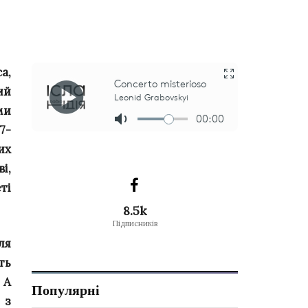
а,
ий
ми
7-
их
і,
ті
8.5k
Підписників
ля
ть
 А
Популярні
 з