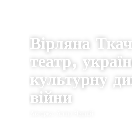
ІСТОРІЇ
Вірляна Тка
театр, украї
культурну ди
війни
Авторка: Аліна Черній
18.08.2022
44
THE CLAQUERS