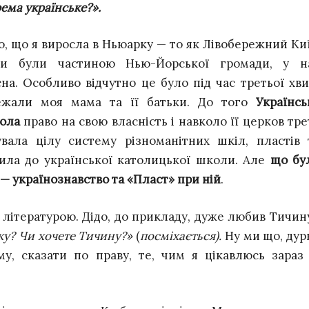
ема українське?».
о, що я виросла в Ньюарку — то як Лівобережний Киї
и були частиною Нью-Йорської громади, у н
на. Особливо відчутно це було під час третьої хви
алежали моя мама та її батьки. До того
Українсь
рола
право на свою власність і навколо її церков тре
увала цілу систему різноманітних шкіл, пластів 
одила до української католицької школи. Але
що бу
 українознавство та «Пласт» при ній
.
 літературою. Дідо, до прикладу, дуже любив Тичину
чку? Чи хочете Тичину?»
(
посміхається).
Ну ми що, дурн
му, сказати по праву, те, чим я цікавлюсь зараз