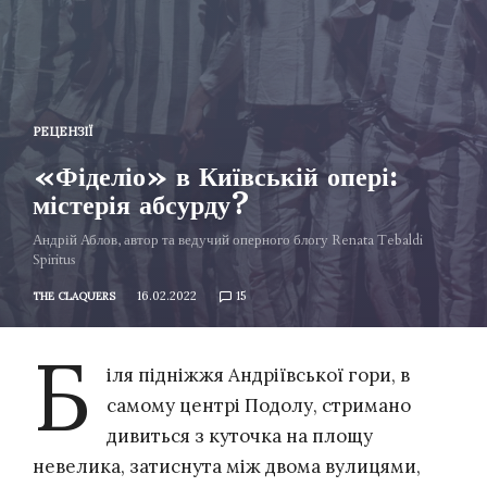
РЕЦЕНЗІЇ
«Фіделіо» в Київській опері:
містерія абсурду?
Андрій Аблов, автор та ведучий оперного блогу Renata Tebaldi
Spiritus
16.02.2022
15
THE CLAQUERS
Б
іля підніжжя Андріївської гори, в
самому центрі Подолу, стримано
дивиться з куточка на площу
невелика, затиснута між двома вулицями,