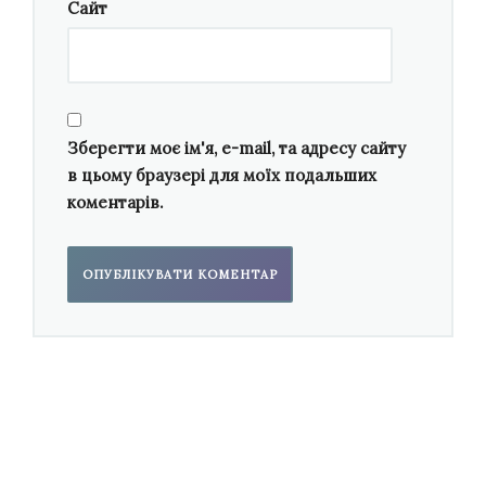
Сайт
класикою. Ліворуч — сучасна газова плита, на
якій були розвішані справжні курячі тушки. В
певний момент навіть пара здійнялася над
каструлькою. Відповідно до стандартних
прийомів концептуалізму,
дію опери було
Зберегти моє ім'я, e-mail, та адресу сайту
перенесено із Севільї XVII століття до
в цьому браузері для моїх подальших
сталінського концтабору
.
коментарів.
Проте мешканці цього табору розмовляють
українською мовою, та навіть більше —
відверто кепкують з лейтенантика
Джакіно
,
який один зі всіх геть російськомовний. У
співі мешканці табору переходили на доволі
пристойну німецьку мову, звучання якої в
концтаборі, на тлі полотнища з великим
радянським портретом Йосифа Сталіна,