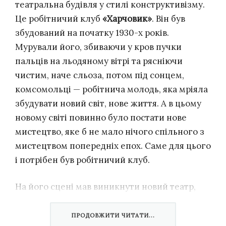
театральна будівля у стилі конструктивізму.
Це робітничий клуб
«Харчовик»
. Він був
збудований на початку 1930-х років.
Мурували його, збиваючи у кров пучки
пальців на льодяному вітрі та рясніючи
чистим, наче сльоза, потом під сонцем,
комсомольці — робітнича молодь, яка мріяла
збудувати новий світ, нове життя. А в цьому
новому світі повинно було постати нове
мистецтво, яке б не мало нічого спільного з
мистецтвом попередніх епох. Саме для цього
і потрібен був робітничий клуб.
На його сцені мав виникнути новий театр,
здатний зрозуміло промовляти до простих
людей про важливе. В цьому театрі не було
ПРОДОВЖИТИ ЧИТАТИ...