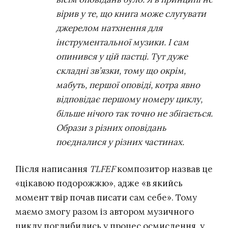
вірив у те, що книга може слугувати
джерелом натхнення для
інструментальної музики. І сам
опинився у цій пастці. Тут дуже
складні зв’язки, тому що окрім,
мабуть, першої оповіді, котра явно
відповідає першому номеру циклу,
більше нічого так точно не збігається.
Образи з різних оповідань
поєдналися у різних частинах.
Після написання
TLFEF
композитор назвав це
«цікавою подорожжю», адже «в якийсь
момент твір почав писати сам себе». Тому
маємо змогу разом із автором музичного
циклу поглибились у процес осмислення, у