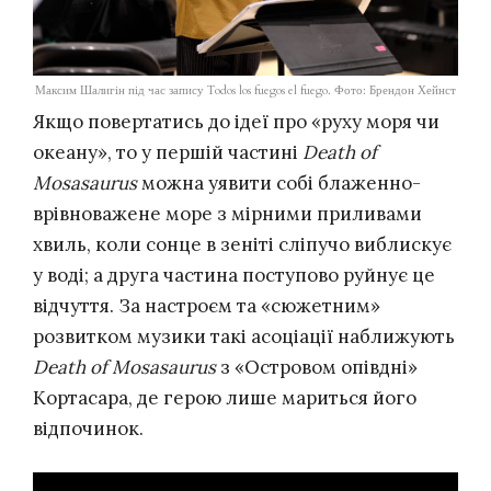
Максим Шалигін під час запису Todos los fuegos el fuego. Фото: Брендон Хейнст
Якщо повертатись до ідеї про «руху моря чи
океану», то у першій частині
Death of
Mosasaurus
можна уявити собі блаженно-
врівноважене море з мірними приливами
хвиль, коли сонце в зеніті сліпучо виблискує
у воді; а друга частина поступово руйнує це
відчуття. За настроєм та «сюжетним»
розвитком музики такі асоціації наближують
Death of Mosasaurus
з «Островом опівдні»
Кортасара, де герою лише мариться його
відпочинок.