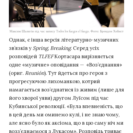
Максим Шалигін під час запису Todos los fuegos el fuego. Фото: Брендон Хейнст
Однак, є інша версія літературно-музичних
зв’язків у
Spring, Breaking
. Серед усіх
розповідей
TLFEF
Кортасара вирізняється
одне «музичне» оповідання — «Воз’єднання»
(ориг.
Reunión
). Тут йдеться про героя з
прогресуючою лихоманкою, котрий
намагається воз’єднатися із живим (лише для
його хворої уяви) другом Луїсом під час
Кубинської революції. «Була впевненість, що
в цей день ми оминемо кулі, і не знаю чому,
але ясно було як аксіома, що в цю саму ніч ми
возз’єднаємося з Лукасом». Розповідь триває