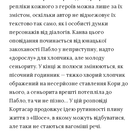
репліки кожного з героїв можна лише за їх
змістом, оскільки автор не відмежовує їх
текстово так само, як і особисті думки
персонажів від діалогів. Канва цього
оповідання починається від юнацької
закоханості Пабло у неприступну, надто
«дорослу» для хлопчика, але молоду
сеньориту. У кінці ж полюси змінюються, як
пісочний годинник — тяжко хворий хлопчик
ображений на несерйозне ставлення Кори до
нього, а сеньорита врешті потепліла до
Пабло, та чи не пізно… У цій розповіді
Кортасар продовжує ідею рутинності плину
життя з «Шосе», в якому можуть відбуватися,
але таки не стаються вагоміші речі.