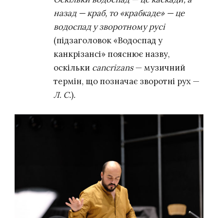
назад — краб, то «крабкаде» — це
водоспад у зворотному русі
(підзаголовок «Водоспад у
канкрізансі» пояснює назву,
оскільки
cancrizans
— музичний
термін, що позначає зворотні рух —
Л. С.
)
.