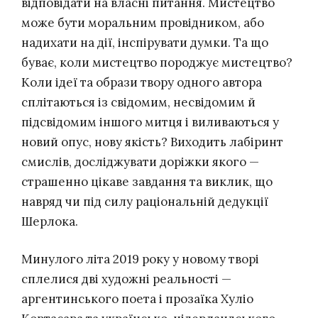
відповідати на власні питання. Мистецтво
може бути моральним провідником, або
надихати на дії, інспірувати думки. Та що
буває, коли мистецтво породжує мистецтво?
Коли ідеї та образи твору одного автора
сплітаються із свідомим, несвідомим й
підсвідомим іншого митця і виливаються у
новий опус, нову якість? Виходить лабіринт
смислів, досліджувати доріжки якого —
страшенно цікаве завдання та виклик, що
навряд чи під силу раціональній дедукції
Шерлока.
Минулого літа 2019 року у
новому творі
сплелися дві художні реальності —
аргентинського поета і прозаїка Хуліо