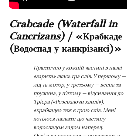
Crabcade (Waterfall in
Cancrizans)
/ «Крабкаде
(Водоспад у канкрізансі)»
Практично у кожній частині в назві
«зарита» якась гра слів. У першому —
лід та мотор, у третьому — весна та
пружина, у п’ятому — відсилання до
Трієра («Розсікаючи хвилі»),
«крабкаде» теж є грою слів. Мені
хотілося назвати цю частину
водоспадом задом наперед.
Оскільки водоспад — це каскади, а