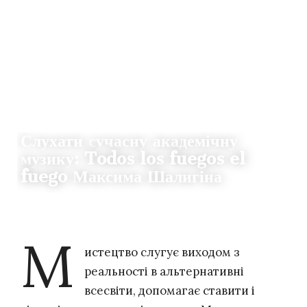
ІСТОРІЇ
Слухати сучасну академічну
музику: Todos los fuegos el
fuego Максима Шалигіна
12.08.2020
52
LIZA SIRENKO
М
истецтво слугує виходом з
реальності в альтернативні
всесвіти, допомагає ставити і