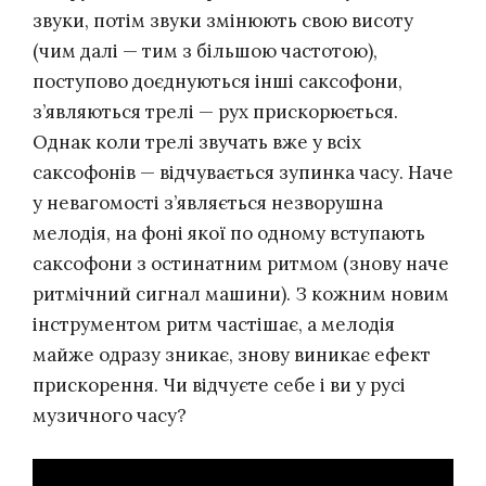
звуки, потім звуки змінюють свою висоту
(чим далі — тим з більшою частотою),
поступово доєднуються інші саксофони,
з’являються трелі — рух прискорюється.
Однак коли трелі звучать вже у всіх
саксофонів — відчувається зупинка часу. Наче
у невагомості з’являється незворушна
мелодія, на фоні якої по одному вступають
саксофони з остинатним ритмом (знову наче
ритмічний сигнал машини). З кожним новим
інструментом ритм частішає, а мелодія
майже одразу зникає, знову виникає ефект
прискорення. Чи відчуєте себе і ви у русі
музичного часу?