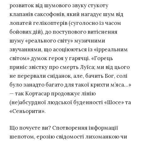
розвиток від шумового звуку стукоту
клапанів саксофонів, який нагадує шум від
лопатей гелікоптерів (суголосно із часом
бойових дій), до поступового витіснення
шуму «реального світу» музичними
звучаннями, що асоціюються із «ірреальним
світом» думок героя у гарячці. «Горець
приніс звістку про смерть Луїса; ми від цього
не перервали сніданок, але, бачить Бог, солі
було занадто багато для такої крихти м’яса…»
— так Кортасар продовжує лінію
(не)абсурдної людської буденності «Шосе» та
«Сеньорити».
Що почуєте ви? Спотворення інформації
шепотом, ерозію свідомості лихоманкою чи