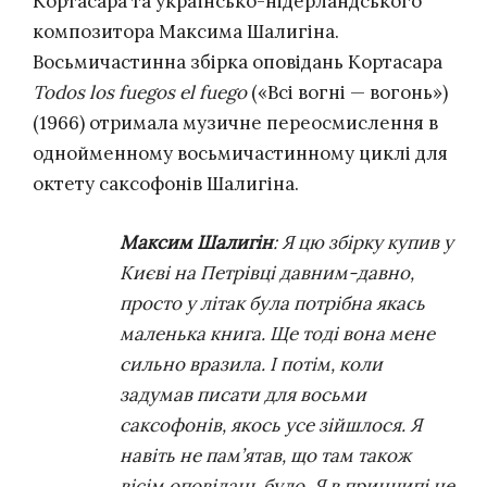
Кортасара та українсько-нідерландського
композитора Максима Шалигіна.
Восьмичастинна збірка оповідань Кортасара
Todos los fuegos el fuego
(«Всі вогні — вогонь»)
(1966) отримала музичне переосмислення в
однойменному восьмичастинному циклі для
октету саксофонів Шалигіна.
Максим Шалигін
: Я цю збірку купив у
Києві на Петрівці давним-давно,
просто у літак була потрібна якась
маленька книга. Ще тоді вона мене
сильно вразила. І потім, коли
задумав писати для восьми
саксофонів, якось усе зійшлося. Я
навіть не пам’ятав, що там також
вісім оповідань було. Я в принципі не