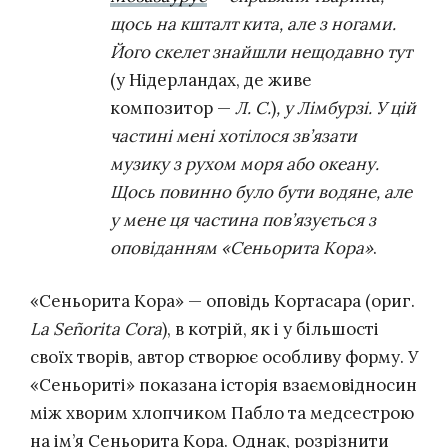
щось на кшталт кита, але з ногами.
Його скелет знайшли нещодавно тут
(у Нідерландах, де живе
композитор —
Л. С.
)
, у Лімбурзі. У цій
частині мені хотілося зв’язати
музику з рухом моря або океану.
Щось повинно було бути водяне, але
у мене ця частина пов’язується з
оповіданням «Сеньорита Кора»
.
«Сеньорита Кора» — оповідь Кортасара (ориг.
La Señorita Cora
), в котрій, як і у більшості
своїх творів, автор створює особливу форму. У
«Сеньориті» показана історія взаємовідносин
між хворим хлопчиком Пабло та медсестрою
на ім’я Сеньорита Кора. Однак, розрізнити