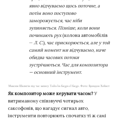
явно відчуваємо щось поточне, а
потім воно поступово
заморожується, час ніби
зупиняється. Пізніше, коли вони
починають рух
(колона автомобілів
—
Л. С.
)
, час прискорюється, але у той
самий момент ми відчуваємо, наче
обидва часових потоки
зустрічаються. Час для композитора
— основний інструмент.
Максим Шалигін під час запису Todos los fuegos el fuego. Фото: Брендон Хейнст
Як композитор може керувати часом?
У
витриманому співзвуччі чотирьох
саксофонів, що нагадує сигнал авто,
інструменти повторюють спочатку ті ж самі