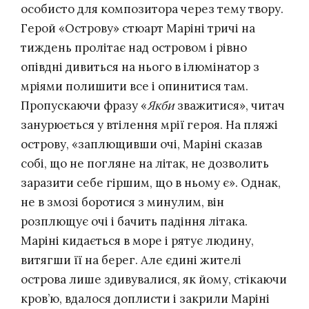
особисто для композитора через тему твору.
Герой «Острову» стюарт Маріні тричі на
тиждень пролітає над островом і рівно
опівдні дивиться на нього в ілюмінатор з
мріями полишити все і опинитися там.
Пропускаючи фразу «
Якби
зважитися», читач
занурюється у втілення мрії героя. На пляжі
острову, «заплющивши очі, Маріні сказав
собі, що не погляне на літак, не дозволить
заразити себе гіршим, що в ньому є». Однак,
не в змозі боротися з минулим, він
розплющує очі і бачить падіння літака.
Маріні кидається в море і рятує людину,
витягши її на берег. Але єдині жителі
острова лише здивувалися, як йому, стікаючи
кров’ю, вдалося доплисти і закрили Маріні