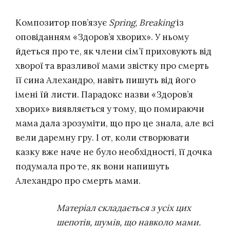
Композитор пов’язує
Spring, Breaking
із
оповіданням «Здоров’я хворих». У ньому
йдеться про те, як члени сім’ї приховують від
хворої та вразливої мами звістку про смерть
її сина Алехандро, навіть пишуть від його
імені їй листи. Парадокс назви «Здоров’я
хворих» виявляється у тому, що помираючи
мама дала зрозуміти, що про це знала, але всі
вели даремну гру. І от, коли створювати
казку вже наче не було необхідності, її дочка
подумала про те, як вони напишуть
Алехандро про смерть мами.
Матеріал складається з усіх цих
шепотів, шумів, що навколо мами.