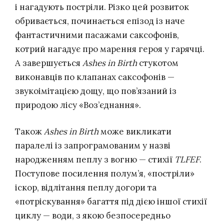
і нагадують постріли. Різко цей розвиток
обривається, починається епізод із наче
фантастичними пасажами саксофонів,
котрий нагадує про марення героя у гарячці.
А завершується
Ashes in Birth
стукотом
виконавців по клапанах саксофонів —
звукоімітацією дощу, що пов’язаний із
природою лісу «Воз’єднання».
Також
Ashes in Birth
може викликати
паралелі із запрограмованим у назві
народженням пеплу з вогню — стихії
TLFEF
.
Поступове посилення полум’я, «постріли»
іскор, відлітання пеплу догори та
«потріскування» багаття під дією іншої стихії
циклу — води, з якою безпосередньо