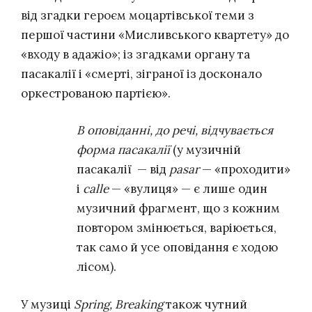
від згадки героєм моцартівської теми з
першої частини «Мисливського квартету» до
«входу в адажіо»; із згадками органу та
пасакалії і «смерті, зіграної із досконало
оркестрованою партією».
В оповіданні, до речі, відчувається
форма пасакалії
(у музичній
пасакалії — від
pasar
— «проходити»
і
calle
— «вулиця»
— є лише один
музичний фрагмент, що з кожним
повтором змінюється, варіюється,
так само й усе оповідання є ходою
лісом).
У музиці
Spring, Breaking
також чутний