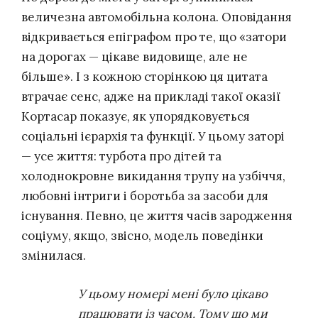
величезна автомобільна колона. Оповідання
відкривається епіграфом про те, що «затори
на дорогах — цікаве видовище, але не
більше». І з кожною сторінкою ця цитата
втрачає сенс, адже на прикладі такої оказії
Кортасар показує, як упорядковується
соціальні ієрархія та функції. У цьому заторі
— усе життя: турбота про дітей та
холоднокровне викидання трупу на узбіччя,
любовні інтриги і боротьба за засоби для
існування. Певно, це життя часів зародження
соціуму, якщо, звісно, модель поведінки
змінилася.
У цьому номері мені було цікаво
працювати із часом. Тому що ми