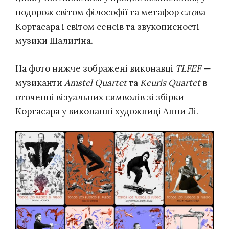
подорож світом філософії та метафор сл
о
ва
Кортасара і світом сенсів та звукописності
музики Шалигіна.
На фото нижче зображені виконавці
TLFEF —
музиканти
Amstel Quartet
та
Keuris Quartet
в
оточенні візуальних символів зі збірки
Кортасара у виконанні художниці Анни Лі.