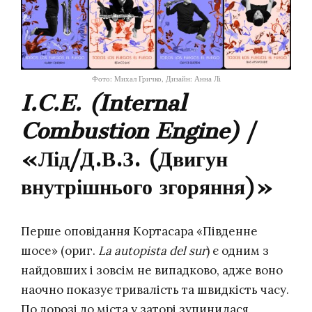
Фото: Михал Гричко, Дизайн: Анна Лі
I.C.E. (Internal
Combustion Engine)
/
«Лід/Д.В.З. (Двигун
внутрішнього згоряння)»
Перше оповідання Кортасара «Південне
шосе» (ориг.
La autopista del sur
) є одним з
найдовших і зовсім не випадково, адже воно
наочно показує тривалість та швидкість часу.
По дорозі до міста у заторі зупинилася