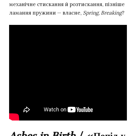
механічне стискання й розтискання, пізніше
ламання пружини — власне,
Spring, Breaking
?
Ashes in Birth
/ «Попіл у