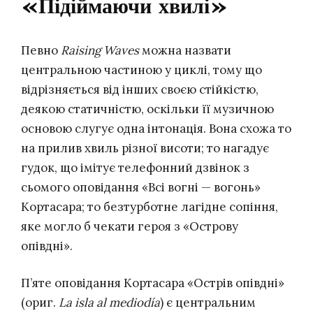
«Підіймаючи хвилі»
Певно
Raising Waves
можна назвати
центральною частиною у циклі, тому що
відрізняється від інших своєю стійкістю,
деякою статичністю, оскільки її музичною
основою слугує одна інтонація. Вона схожа то
на прилив хвиль різної висоти; то нагадує
гудок, що імітує телефонний дзвінок з
сьомого оповідання «Всі вогні — вогонь»
Кортасара; то безтурботне лагідне сопіння,
яке могло б чекати героя з «Острову
опівдні».
П’яте оповідання Кортасара «Острів опівдні»
(ориг.
La isla al mediodía
) є центральним