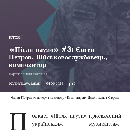
ІСТОРІЇ
«Після паузи» #3: Євген
Петров. Військовослужбовець,
композитор
Партнерський матеріал
04.06.2026
0
DZVENYSLAVA SAFIAN
Євген Петров та авторка подкасту «Після паузи» Дзвенислава Саф'ян
П
одкаст «Після паузи» присвячений
українським музикантам-