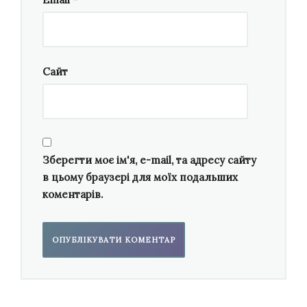
доводилося працювати і рієлтором, і
кур’єром, і юрисконсультантом. Коли приїхав
до Києва, зіткнувся з тим, що витрати тут
Сайт
значно вищі, а того, чим я звик ці витрати
покривати, не вистачало. Були періоди, коли
працював на трьох-чотирьох роботах по
двадцять годин на день. І, звичайно, тоді про
творчість можна було думати хіба коли їдеш
Зберегти моє ім'я, e-mail, та адресу сайту
у транспорті й тримаєшся за поручень.
в цьому браузері для моїх подальших
коментарів.
Був і симфонічний конкурс Скорика у 2021
році (Львівська філармонія), і конкурс
камерних опер у Львівській національній
опері, який ти виграв. Чи можеш сказати, що
оця справжня композиторська реалізація
відбувалася в достатній мірі? Тобто чи були