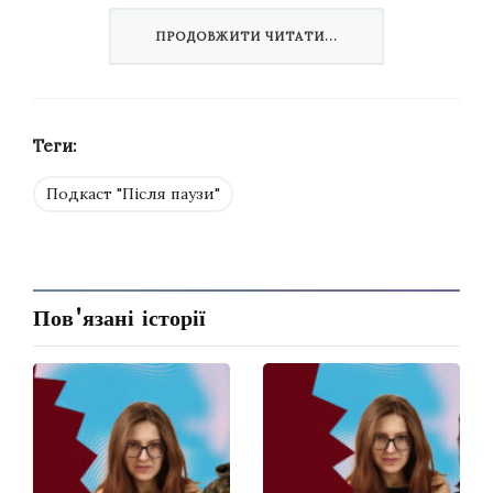
Авторка та ініціаторка подкасту
Дзвенислава
ПРОДОВЖИТИ ЧИТАТИ...
Саф’ян
поспілкувалася з Євгеном.
Публікуємо текстову версію цієї розмови.
Теги:
Подкаст "Після паузи"
Пов'язані історії