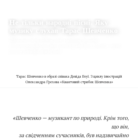
ЛІТЕРАТУРА
Не тільки народні пісні. Яку
музику слухав Тарас Шевченко
«Шевченко своїм знайомством з кращими зразками
загальноєвропейського мистецтва в різних його галузях і стилях
досягає рівня фахівця музики»
09.03.2021
2
DZVENYSLAVA SAFIAN
Тарас Шевченко в образі співака Девіда Боуї. З циклу ілюстрацій
Олександра Грехова «Квантовий стрибок Шевченка»
«Шевченко — музикант по природі. Крім того,
що він,
за свідченням сучасників, був надзвичайно