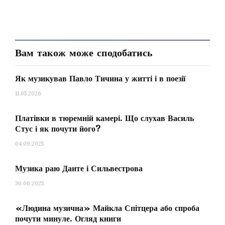
Знаємо про Шевченка-поета, вольового
сповідника українськості та поборника
кріпацтва, бачимо Шевченка-художника,
тонкого і майстерного митця, але
досі тільки
Вам також може сподобатись
віддалено чули про Шевченка-музиканта
. Чи
називаємо ми музикантами людей, які без
Як музикував Павло Тичина у житті і в поезії
освіти розуміють і відчувають непересічність
11.05.2026
кожної пристрасті й почуття, «тайни єднання
Платівки в тюремній камері. Що слухав Василь
звуків» (Т. Ш.), висловлених в мелодії та
Стус і як почути його?
ритмі? В цьому випадку без музичної
04.09.2025
складової не обійтись. У шевченківські
березневі дні
згадуємо деякі віхи мистецької
Музика раю Данте і Сильвестрова
діяльності кобзаря Дармограя.
30.06.2025
Співав пісні
«Людина музична» Майкла Спітцера або спроба
почути минуле. Огляд книги