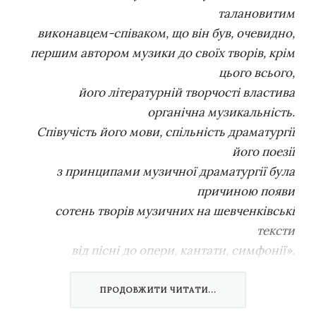
талановитим
виконавцем-співаком, що він був, очевидно,
першим автором музики до своїх творів, крім
цього всього,
його літературній творчості властива
органічна музикальність.
Співучість його мови, спільність драматургії
його поезії
з принципами музичної драматургії була
причиною появи
сотень творів музичних на шевченківські
тексти
від пісні до опери, кантати, симфонії».
Дмитро Ревуцький
ПРОДОВЖИТИ ЧИТАТИ...