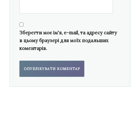
Зберегти моє ім'я, e-mail, та адресу сайту
в цьому браузері для моїх подальших
коментарів.
Записував пісні
Тож Шевченко сформувався під впливом
зокрема української пісні. Одночасно з її
ритмікою народжується й динамічність його