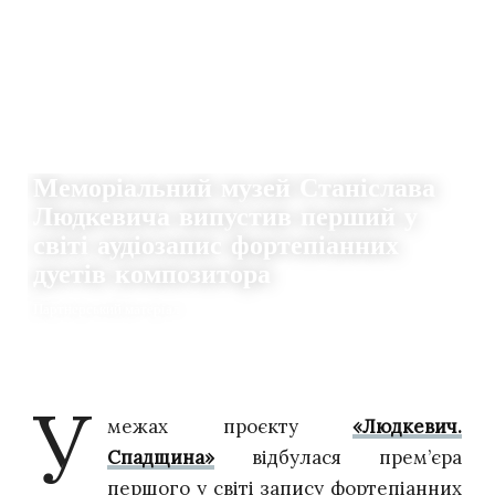
НОВИНИ
Меморіальний музей Станіслава
Людкевича випустив перший у
світі аудіозапис фортепіанних
дуетів композитора
Партнерський матеріал
19.10.2024
0
THE CLAQUERS
У
межах проєкту
«Людкевич.
Спадщина»
відбулася прем’єра
першого у світі запису фортепіанних