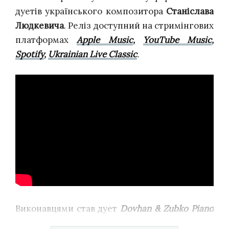
дуетів українського композитора
Станіслава
Людкевича
. Реліз доступний на стримінгових
платформах
Apple Music
,
YouTube Music
,
Spotify
,
Ukrainian Live Classic
.
Виконавцями став дует
Dovhan & Zubko Piano
Duo
, в репертуарі якого є усі композиції