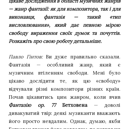
цікаве дослідження в області музичних жанрів
— жанр фантазії: як для композитора, так і для
виконавця, фантазія — такий «тип
висловлювання», який дає певною мірою
свободу вираження своїх думок та почуттів.
Розкажіть про свою роботу детальніше.
Павло Гінтов:
Ви дуже правильно сказали.
Фантазія — особливий жанр, який є
музичним втіленням свободи. Мені було
цікаво дослідити те, як цю «свободу»
відчували різні композитори різних країн.
Почав цікавитись цим жанром, коли вчив
Фантазію ор. 77
Бетховен
а
— доволі
дивакуватий твір: деякі музиканти вважають
його просто невдалим. Однак, думаю, якби