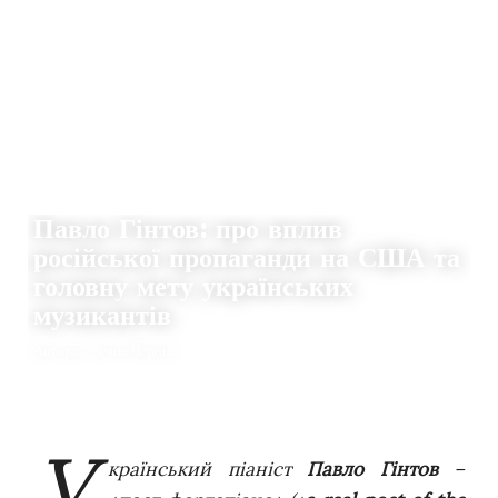
ІСТОРІЇ
Павло Гінтов: про вплив
російської пропаганди на США та
головну мету українських
музикантів
Авторка: Аліна Черній
09.10.2022
0
THE CLAQUERS
У
країнський піаніст
Павло Гінтов
–