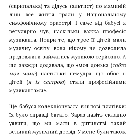
(скрипалька) та дідусь (альтист) по маминій
лінії все життя грали у Національному
симфонічному оркестрі. І саме від бабусі я
регулярно чув, наскільки важка професія
музиканта. Попри те, що троє її дітей мали
музичну освіту, вона нікому не дозволила
продовжити займатись музикою серйозно. А
ще завжди додавала, що «моя донька (
тобто
моя мама
) настільки немудра, що обоє її
дітей (
я із сестрою
) стали професійними
музикантами».
Ще бабуся колекціонувала вінілові платівки:
їх було справді багато. Зараз навіть складно
уявити, що ми мали в дитинстві такий
великий музичний досвід. У мене були також