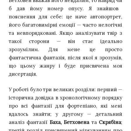
Бетховен вважав його невдалим, то
навряд чи
б дав йому номер опусу. Я знайшов
пояснення для себе: це наче автопортрет,
його багатовимірні емоції — часто нелогічні
та невпорядковані. Якщо аналізувати твір з
такої сторони — він стає ідеально
зрозумілим. Для мене це просто
фантастична фантазія, після якої я зрозумів,
що цьому жанру і буде присвячена моя
дисертація.
У роботі було три великих розділи: перший —
історична довідка в хронологічному порядку
про всі фантазії для фортепіано, які мені
вдалось знайти; у другому — детальний
аналіз фантазії
Баха, Бетховена
та
Скрябіна
;
третій розділ присвячений міркуванням про