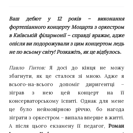
Ваш дебют у 12 років – виконання
фортепіанного концерту Моцарта з оркестром
в Київській філармонії – справді вражає, адже
опісля ви подорожували з цим концертом ледь
не по всьому світу! Розкажіть, як це відбулось.
Павло Гінтов:
Я досі до кінця не можу
збагнути, як це сталося зі мною. Адже я
всього-на-всього допоміг диригентці –
зіграв з нею цей концерт на її
консерваторському іспиті. Однак для мене
це було неймовірною річчю, бо нагода
зіграти з оркестром – випала вперше в житті.
А після цього екзамену її педагог,
Роман