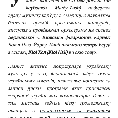
«поет фортепіано» («
a real poet of the
keyboard
» –
Marty Lash
) – побудував
вдалу музичну кар’єру в Америці, є лауреатом
багатьох премій престижних конкурсів,
виступав з провідними оркестрами на сценах
Берлінської
та
Київської філармоній
,
Карнегі
Хол
в Нью-Йорку,
Національного театру Верді
в Мілані,
Кіоі Хол (Kioi Hall)
в Токіо тощо.
Піаніст активно популяризує українську
культуру у світі, «відновлює» забуті імена
українських мистців, влаштовує концерти та
записи дисків, програми яких присвячені
творчості українських композиторів. Разом з
тим мистець займає чітку громадянську
позицію, є
організатором та учасником
численних акцій протесту
, засуджуючи