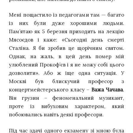
Мені пощастило із педагогами там — багато
із них були дуже хорошими людьми.
Пам’ятаю як 5 березня приходить на лекцію
Мясоєдов і каже: «Сьогодні день смерті
Сталіна. Я би зробив це щорічним святом.
Однак, на жаль, в цей день помер мій
улюблений Прокоф’єв і я не можу собі цього
дозволити». Або ж іще одна ситуація. У
Москві був блискучий професор з
концертмейстерського класу –
Важа Чачава
.
Він грузин – феноменальний музикант,
проте із вибуховим характером, який
побоювались навіть деякі професори.
Під час здачі одного екзамену зі мною була