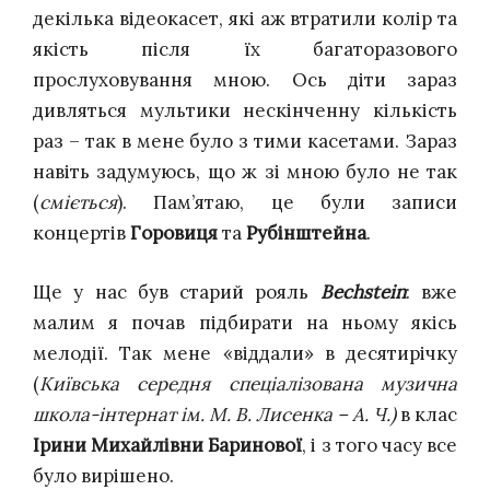
декілька відеокасет, які аж втратили колір та
якість після їх багаторазового
прослуховування мною. Ось діти зараз
дивляться мультики нескінченну кількість
раз – так в мене було з тими касетами. Зараз
навіть задумуюсь, що ж зі мною було не так
(
сміється
). Пам’ятаю, це були записи
концертів
Горовиця
та
Рубінштейна
.
Ще у нас був старий рояль
Bechstein
: вже
малим я почав підбирати на ньому якісь
мелодії. Так мене «віддали» в десятирічку
(
Київська середня спеціалізована музична
школа-інтернат ім. М. В. Лисенка –
А. Ч.
)
в клас
Ірини Михайлівни Баринової
,
і з того часу все
було вирішено.