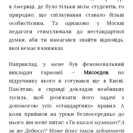
в Америці, де було тільки вісім студентів, то
природно
, що спілкування ставало більш
особистісним. Та однаково:
у Москві
педагоги стимулювали до нестандартної
думки, аби ти намагався знайти відповідь,
якої немає в книжках.
Наприклад, у мене був феноменальний
викладач гармонії —
Мясоєдов
, по
підручнику якого я готувався ще в Києві.
Пам’ятаю, я справді
докладав
неабияких
зусиль, щоб розв’язати його задачі з
допомогою усіх «стандартних» правил. А
коли прийшов на уроки безпосередньо до
нього, він мене питає: «
Ти взагалі музикант? А
як же Дебюссі? Може йому також заборонити