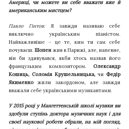
Америці, чи можете ви себе вважати вже й
американським мистцем?
Павло Гінтов:
Я завжди називаю себе
виключно українським піаністом.
Найважливіше – це те, ким ти сам себе
почуваєш.
Шопен
жив в Парижі, але, напевне,
він би здивувався, якби хтось назвав його
французьким композитором.
Олександр
Кошиць, Соломія Крушельницька,
чи
Федір
Якименко
жили закордоном, але завжди
вважали себе українськими музикантами.
У 2015 році у Мангеттенській школі музики ви
здобули ступінь доктора музичних наук і для
своєї наукової роботи обрали, на мій погляд,