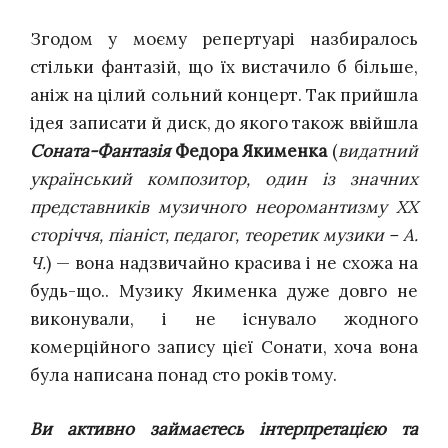
Згодом у моєму репертуарі назбиралось
стільки фантазій, що їх вистачило б більше,
аніж на цілий сольний концерт. Так прийшла
ідея записати й диск, до якого також ввійшла
Соната-Фантазія
Федора Якименка
(
видатний
український композитор, один із значних
представників музичного неоромантизму ХХ
сторіччя, піаніст, педагог, теоретик музики – А.
Ч.
) — вона надзвичайно красива
і не схожа на
будь-що
.
. Музику Якименка дуже довго не
виконували, і не існувало жодного
комерційного запису цієї Сонати, хоча вона
була написана понад сто років тому.
Ви активно займаєтесь інтерпретацією та