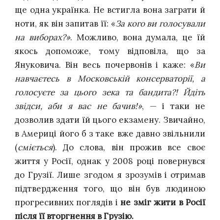
ще одна українка. Не встигла вона заграти й
ноти, як він запитав її: «
За кого ви голосували
на виборах?»
. Можливо, вона думала, це їй
якось допоможе, тому відповіла, що за
Януковича. Він весь почервонів і каже: «
Ви
навчаєтесь в Московській консерваторії, а
голосуєте за цього зека та бандита?! Йдіть
звідси, аби я вас не бачив!»
, — і таки не
дозволив здати їй цього екзамену. Звичайно,
в Америці його б з таке вже давно звільнили
(
сміється
). До слова, він прожив все своє
життя у Росії, однак у 2008 році повернувся
до Грузії. Лише згодом я зрозумів і отримав
підтвердження того, що він був людиною
прогресивних поглядів і
не зміг жити в Росії
після її вторгнення в Грузію.