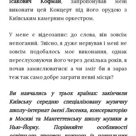
Ісакович Кофман
, запропонував мені
виконати цей Концерт під його орудою з
Київським камерним оркестром.
У мене є відеозапис: до слова, він зовсім
непоганий. Звісно, я дуже нервував і мені не
зовсім подобалось моє виконання, однак
переслуховуючи його через декілька років, я
почав замислюватися: а чи зміг би я зараз
теж так само добре заграти певні місця?
Ви навчались у трьох країнах: закінчили
Київську середню спеціалізовану музичну
школу-інтернат імені Лисенка
, консерваторію
в Москві та Мангеттенську школу музики в
Нью-Йорку. Порівняйте особливості
освітнього процесу кожного із навчальних