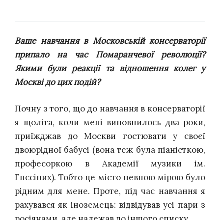
Ваше навчання в Московській консерваторії
припало на час Помаранчевої революції?
Якими були реакції та відношення колег у
Москві до цих подій?
Почну з того, що до навчання в консерваторії
я щоліта, коли мені виповнилось два роки,
приїжджав до Москви гостювати у своєї
двоюрідної бабусі (вона теж була піаністкою,
професоркою в Академії музики ім.
Гнєсіних). Тобто це місто
певною мірою
було
рідним для мене. Проте, під час навчання я
рахувався
як іноземець: відвідував усі пари з
росіянами, але
належав до іншого списку.