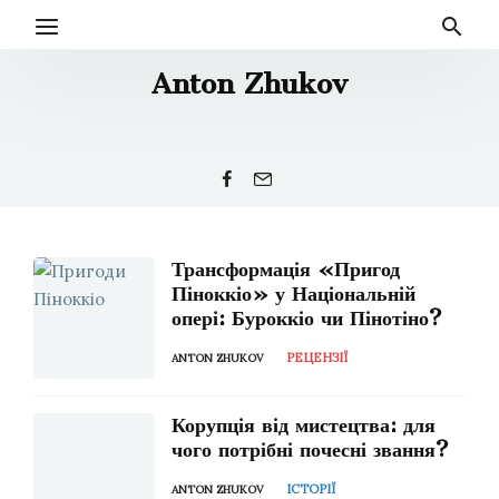
Anton Zhukov
Трансформація «Пригод
Піноккіо» у Національній
опері: Буроккіо чи Пінотіно?
РЕЦЕНЗІЇ
ANTON ZHUKOV
Корупція від мистецтва: для
чого потрібні почесні звання?
ІСТОРІЇ
ANTON ZHUKOV