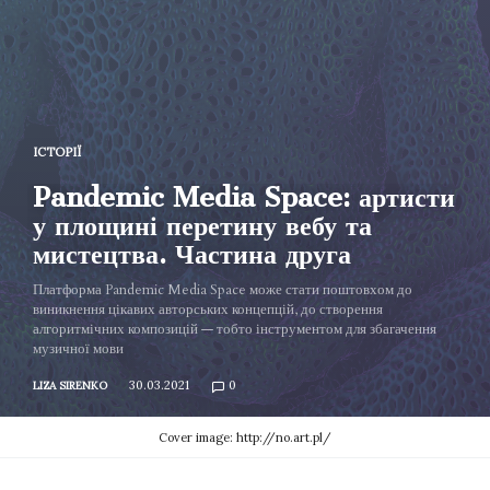
ІСТОРІЇ
Pandemic Media Space: артисти
у площині перетину вебу та
мистецтва. Частина друга
Платформа Pandemic Media Space може стати поштовхом до
виникнення цікавих авторських концепцій, до створення
алгоритмічних композицій — тобто інструментом для збагачення
музичної мови
30.03.2021
0
LIZA SIRENKO
Cover image: http://no.art.pl/