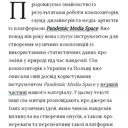
П
родовжуємо знайомство із
результатами роботи композиторів,
саунд-дизайнерів та медіа-артистів
із платформою
Pandemic Media Space
. Вже
понад пів року вона слугує інструментом для
створення музичних композицій із
використанням статистичних даних про
зміни у природі під час пандемії. Сім
композиторів з України та Польщі вже
описали свій досвід користування
інструментом
Pandemic Media Space
у
першій
частині
нашого матеріалу. У цьому тексті
інші сім митців розповідають про джерела
їхніх музичних ідей, яким чином пандемія
вплинула на створення опусів, а також про
переваги та перспективи такої платформи