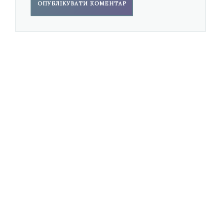
Виконавці: Олексія Сук (сопрано) і ансамбль
“Sed Contra Ensemble”, Андрій Павлов
(скрипка), Віктор Рекало (віолончель), Валерія
Шульга (фортепіано), Сергій Вілка (диригент)
Участь у проєкті для мене була дуже
позитивним і корисним досвідом. З одного
боку, постійне спілкування з
координаторами проєкту, іншими
композиторами, онлайн-лекції надали