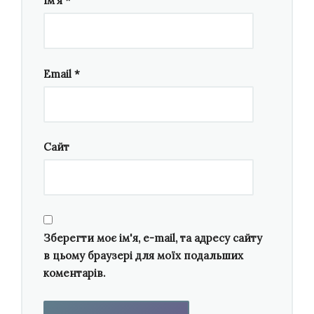
Ім’я
*
на віолончелі. Графіки
air quality
та
weather
я
використала наприкінці твору як схему для
імпровізації скрипки та віолончелі, а також
Email
*
шумового елементу партії голосу. Дані
weather
також покладені в основу тексту
вокальної партії. Початково я думала, що у
партії сопрано не буде слів, лише звуки
Сайт
(голосні та приголосні), але згодом
вирішила, що слід максимально використати
дані з платформи. Саме це і стало
визначальним для назви твору —
Clouds in the
sky.
Зберегти моє ім'я, e-mail, та адресу сайту
в цьому браузері для моїх подальших
коментарів.