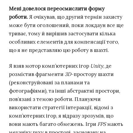
Мені довелося переосмислити форму
роботи.
Я очікував, що другий термін захисту
може бути оголошений, поки локдаун все ще
триває, тому й вирішив застосувати кілька
особливих елементів для компенсації того,
що я не представляю цю роботу в шахті.
Я взяв мотор комп’ютерних ігор
Unity
, де
розмістив фрагменти
3D
-простору шахти
(реконструйовані за планами та
фотографіями), та інші абстрактні простори,
пов’язані з темою роботи. Плануючи
використати стратегії інтеракції, відомі з
комп’ютерних ігор, я відразу зрозумів, що
вони мають багато обмежень. Ігри
FPS
мають
механіку руху в просторі, засновану на