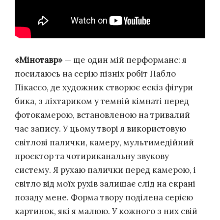
«Мінотавр»
— ще один мій перформанс: я
посилаюсь на серію пізніх робіт Пабло
Пікассо, де художник створює ескіз фігури
бика, з ліхтариком у темній кімнаті перед
фотокамерою, встановленою на тривалий
час запису. У цьому творі я використовую
світлові палички, камеру, мультимедійний
проєктор та чотириканальну звукову
систему. Я рухаю палички перед камерою, і
світло від моїх рухів залишає слід на екрані
позаду мене. Форма твору поділена серією
картинок, які я малюю. У кожного з них свій