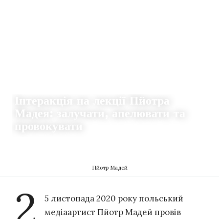
ІСТОРІЇ
Інтеракція на лекції Пйотра
Мадея: залучати, апелювати та
провокувати
19.01.2021
220
DZVENYSLAVA SAFIAN
Пйотр Мадей
2
5 листопада 2020 року польський
медіаартист Пйотр Мадей провів