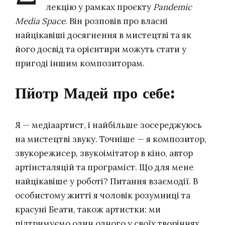
лекцію у рамках проєкту
Pandemic
Media Space
. Він розповів про власні
найцікавіші досягнення в мистецтві та як
його досвід та орієнтири можуть стати у
пригоді іншим композиторам.
Пйотр Мадей про себе:
Я — медіаартист, і найбільше зосереджуюсь
на мистецтві звуку. Точніше — я композитор,
звукорежисер, звукоімітатор в кіно, автор
артінсталяцій та програміст. Що для мене
найцікавіше у роботі? Питання взаємодії. В
особистому житті я чоловік розумниці та
красуні Беати, також артистки: ми
підтримуємо один одного у своїх творіннях.