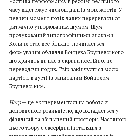
Частина перформансу в режимі реального
часу відстежує числові дані із моїх жестів. У
певний момент потік даних переривається
ритмічно утворюваним шумом. Шум
продукований типографічними знаками.
Коли їх стає все більше, починається
формування обличчя Войцеха Брушевського,
що кричить на нас з екрана постійно, не
переводячи подих. Твір закінчується моєю
партією в дуеті із записаним Войцехом
Брушевським.
Harp
— це експериментальна робота зі
доповненою реальністю, що вкладається у
фізичний та збільшений простори. Частиною
цього твору є своєрідна інсталяція з