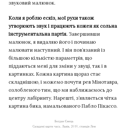
звуковий малюнок.
Коли я роблю ескіз, мої рухи також
утворюють звук і працюють кожен як сольна
інструментальна партія.
Завершивши
малюнок, я видаляю його і починаю
малювати наступний. І він пов’язаний із
більшою кількістю параметрів, що
піддаються мені для зміни у звуці, так і в
картинках. Кожна картина щораз стає
складнішою, і можемо почути рев Мінотавра,
озлобленого тим, що ми наближаємось до
центру лабіринту. Нарешті, з’являється чітка
картина бика, намальованого Пабло Пікассо.
Богдан Ємець
Складені карти часу, Львів, 2019, станція Лем