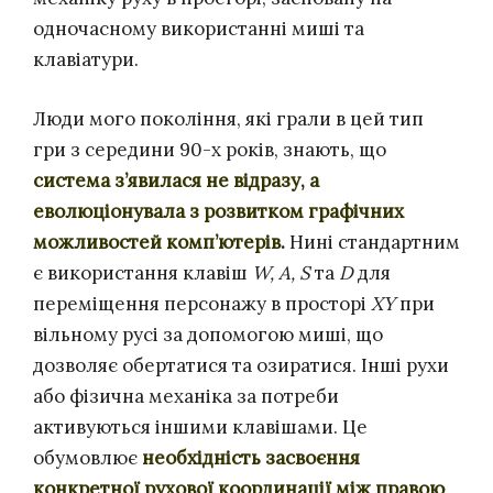
одночасному використанні миші та
клавіатури.
Люди мого покоління, які грали в цей тип
гри з середини 90-х років, знають, що
система з’явилася не відразу, а
еволюціонувала з розвитком графічних
можливостей комп’ютерів
.
Нині стандартним
є використання клавіш
W, A, S
та
D
для
переміщення персонажу в просторі
XY
при
вільному русі за допомогою миші, що
дозволяє обертатися та озиратися. Інші рухи
або фізична механіка за потреби
активуються іншими клавішами. Це
обумовлює
необхідність засвоєння
конкретної рухової координації між правою