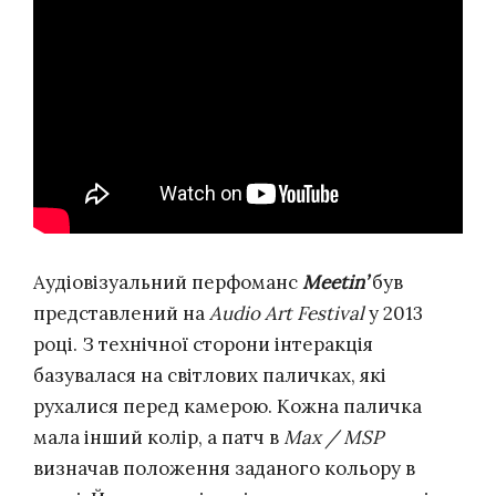
Аудіовізуальний перфоманс
Meetin’
був
представлений на
Audio Art Festival
у 2013
році. З технічної сторони інтеракція
базувалася на світлових паличках, які
рухалися перед камерою. Кожна паличка
мала інший колір, а патч в
Max / MSP
визначав положення заданого кольору в