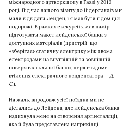
міжнародного артворкшопу в Гаазі у 2016
році. Під час нашого візиту до Нідерландів ми
мали відвідати Лейден, і я мав бути гідом цієї
подорожі. В рамках екскурсії я мав намір
підготувати макет лейденської банки з
доступних матеріалів (пристрій, що
«зберігає» статичну електрику між двома
електродами на внутрішній та зовнішній
поверхнях скляної банки, перше відоме
втілення електричного конденсатора —
Д.
С.
).
На жаль, впродовж усієї поїздки ми не
дістались до Лейдена, але лейденська банка
надихнула мене на створення артінсталяції,
яка й була представлена ​​наприкінці