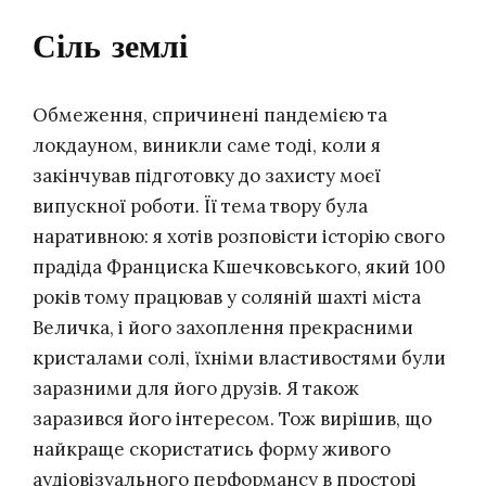
Сіль землі
Обмеження, спричинені пандемією та
локдауном, виникли саме тоді, коли я
закінчував підготовку до захисту моєї
випускної роботи. Її тема твору була
наративною: я хотів розповісти історію свого
прадіда Франциска Кшечковського, який 100
років тому працював у соляній шахті міста
Величка, і його захоплення прекрасними
кристалами солі, їхніми властивостями були
заразними для його друзів. Я також
заразився його інтересом. Тож вирішив, що
найкраще скористатись форму живого
аудіовізуального перформансу в просторі