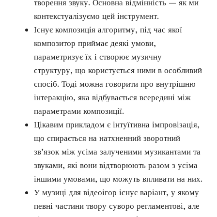
творення звуку. Основна відмінність — як ми
контекстуалізуємо цей інструмент.
Існує композиція алгоритму, під час якої
композитор приймає деякі умови,
параметризує їх і створює музичну
структуру, що користується ними в особливий
спосіб. Тоді можна говорити про внутрішню
інтеракцію, яка відбувається всередині між
параметрами композиції.
Цікавим прикладом є інтуїтивна імпровізація,
що спирається на натхненний зворотний
зв’язок між усіма залученими музикантами та
звуками, які вони відтворюють разом з усіма
іншими умовами, що можуть впливати на них.
У музиці для відеоігор існує варіант, у якому
певні частини твору суворо регламентові, але