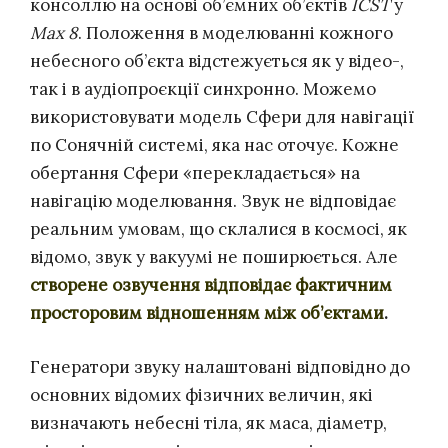
консоллю на основі об’ємних об’єктів
ICST
у
Max 8
. Положення в моделюванні кожного
небесного об’єкта відстежується як у відео-,
так і в аудіопроєкції синхронно. Можемо
використовувати модель Сфери для навігації
по Сонячній системі, яка нас оточує. Кожне
обертання Сфери «перекладається» на
навігацію моделювання. Звук не відповідає
реальним умовам, що склалися в космосі, як
відомо, звук у вакуумі не поширюється. Але
створене озвучення відповідає фактичним
просторовим відношенням між об’єктами
.
Генератори звуку налаштовані відповідно до
основних відомих фізичних величин, які
визначають небесні тіла, як маса, діаметр,