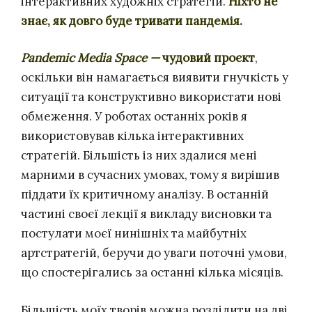
інтерактивних художніх стратегій.
Ніхто не
знає, як довго буде тривати пандемія.
Pandemic Media Space —
чудовий проєкт
,
оскільки він намагається виявити гнучкість у
ситуації та конструктивно використати нові
обмеження. У роботах останніх років я
використовував кілька інтерактивних
стратегій. Більшість із них здалися мені
марними в сучасних умовах, тому я вирішив
піддати їх критичному аналізу. В останній
частині своєї лекції я викладу висновки та
постулати моєї нинішніх та майбутніх
артстратегій, беручи до уваги поточні умови,
що спостерігались за останні кілька місяців.
Більшість моїх творів можна розділити на дві