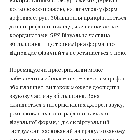
використанням стовбурів живих дерев із
кольоровою пряжею, натягнутою у формі
арфових струн. Збільшення прикріплюється
до географічного місця, яке визначається
координатами
GPS
. Візуальна частина
збільшення — це тривимірна форма, що
відповідає фізичній та перетинається з нею.
Переміщуючи пристрій, який може
забезпечити збільшення, — як-от смартфон
або планшет, ви також можете дослідити
звукову частину збільшення. Вона
складається з інтерактивних джерел звуку,
розташованих топографічно навколо
візуальної форми, і діє як віртуальний
інструмент, заснований на гранульованому
синтезі звуку. Коли пристрій проминає ці