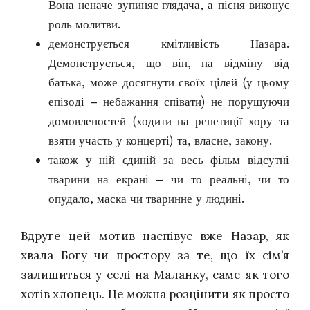
Вона неначе зупиняє глядача, а пісня виконує
роль молитви.
демонструється кмітливість Назара.
Демонструється, що він, на відміну від
батька, може досягнути своїх цілей (у цьому
епізоді – небажання співати) не порушуючи
домовленостей (ходити на репетиції хору та
взяти участь у концерті) та, власне, закону.
також у ній єдиній за весь фільм відсутні
тварини на екрані – чи то реальні, чи то
опудало, маска чи тваринне у людині.
Вдруге цей мотив наспівує вже Назар, як
хвала Богу чи простору за те, що їх сім’я
залишиться у селі на Маланку, саме як того
хотів хлопець. Це можна розцінити як просто