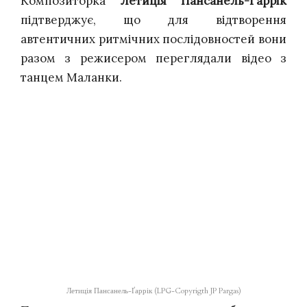
Композиторка
Летиція Пансанель-Ґаррік
підтверджує, що для відтворення
автентичних ритмічних послідовностей вони
разом з режисером переглядали відео з
танцем Маланки.
Летиція Пансанель-Ґаррік (LPG-Copyrigth JP Pargas)