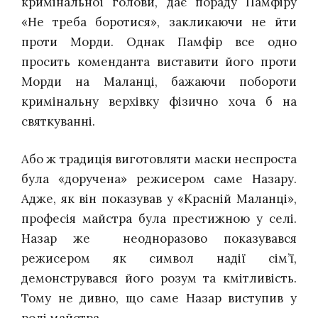
кримінальної голови, дає пораду Памфіру
«Не треба боротися», закликаючи не йти
проти Морди. Однак Памфір все одно
просить коменданта виставити його проти
Морди на Маланці, бажаючи побороти
кримінальну верхівку фізично хоча б на
святкуванні.
Або ж традиція виготовляти маски неспроста
була «доручена» режисером саме Назару.
Адже, як він показував у «Красній Маланці»,
професія майстра була престижною у селі.
Назар же неодноразово показувався
режисером як символ надії сім’ї,
демонструвався його розум та кмітливість.
Тому не дивно, що саме Назар виступив у