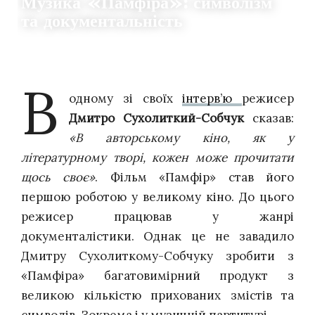
Музика «Памфіра»: символізм
та документальність
03.11.2023
0
THE CLAQUERS
В
одному зі своїх
інтерв’ю
режисер
Дмитро Сухолиткий-Собчук
сказав:
«В авторському кіно, як у
літературному творі, кожен може прочитати
щось своє»
. Фільм «Памфір» став його
першою роботою у великому кіно. До цього
режисер працював у жанрі
документалістики. Однак це не завадило
Дмитру Сухолиткому-Собчуку зробити з
«Памфіра» багатовимірний продукт з
великою кількістю прихованих змістів та