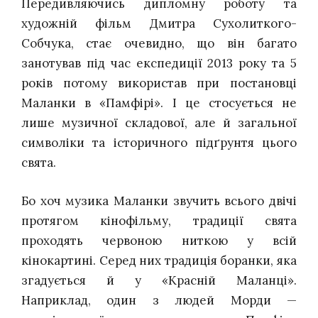
Передивляючись дипломну роботу та
художній фільм Дмитра Сухолиткого-
Собчука, стає очевидно, що він багато
занотував під час експедиції 2013 року та 5
років потому використав при постановці
Маланки в «Памфірі». І це стосується не
лише музичної складової, але й загальної
символіки та історичного підґрунтя цього
свята.
Бо хоч музика Маланки звучить всього двічі
протягом кінофільму, традиції свята
проходять червоною ниткою у всій
кінокартині. Серед них традиція боранки, яка
згадується й у «Красній Маланці».
Наприклад, один з людей Морди —