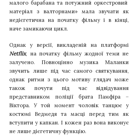
малого барабана та потужний оркестровий
матеріал з валторнами» мала звучати як
недієгетична на початку фільму і в кінці,
наче замикаючи цикл.
Однак у версії, викладеній на платформі
Netflix
, на початку фільму жодної теми не
залучено. Повноцінно музика Маланки
звучить лише під час самого святкування,
однак ритми з цього мотиву глядач може
також почути під час відвідування
представником поліції брата Памфіра –
Віктора. У той момент чоловік танцює у
костюмі Ведмедя та масці перед тим як
вступити у капкан. І кожен раз вона виконує
не лише дієгетичну функцію.