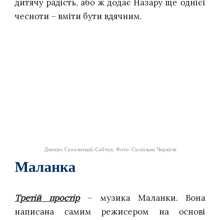
дитячу радість, або ж додає Назару ще однієї
чесноти – вміти бути вдячним.
Дмитро Сухолиткий-Собчук. Фото: Суспільне Чернігів
Маланка
Третій простір
– музика Маланки. Вона
написана самим режисером на основі