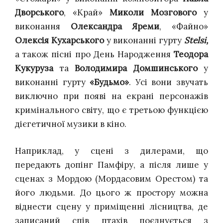
Дворського
, «Край»
Миколи Мозгового
у
виконання
Олександра Яреми
, «Файно»
Олексія Кухарського
у виконанні гурту
Stelsi,
а також пісні про День Народження
Теодора
Кукуруза
та
Володимира Домшинського
у
виконанні гурту
«Будьмо»
. Усі вони звучать
виключно при появі на екрані персонажів
кримінального світу, що є третьою функцією
дієгетичної музики в кіно.
Наприклад, у сцені з дилерами, що
передають допінг Памфіру, а після лише у
сценах з Мордою (Мордасовим Орестом) та
його людьми. До цього ж простору можна
віднести сцену у приміщенні лісництва, де
записаний спів птахів поєднується з