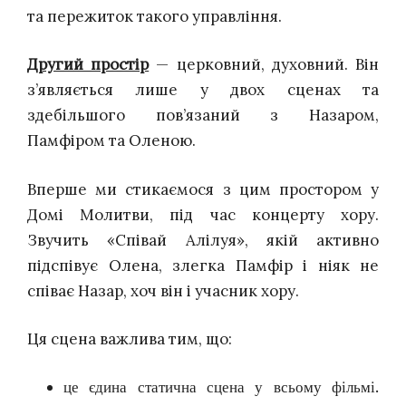
та пережиток такого управління.
Другий простір
— церковний, духовний. Він
з’являється лише у двох сценах та
здебільшого пов’язаний з Назаром,
Памфіром та Оленою.
Вперше ми стикаємося з цим простором у
Домі Молитви, під час концерту хору.
Звучить «Співай Алілуя», якій активно
підспівує Олена, злегка Памфір і ніяк не
співає Назар, хоч він і учасник хору.
Ця сцена важлива тим, що:
це єдина статична сцена у всьому фільмі.