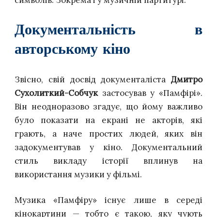
символів. Зокрема і у музичній партитурі.
Документальність в
авторському кіно
Звісно, свій досвід документаліста
Дмитро
Сухолиткий-Собчук
застосував у «Памфірі».
Він неодноразово згадує, що йому важливо
було показати на екрані не акторів, які
грають, а наче простих людей, яких він
задокументував у кіно. Документальний
стиль викладу історії вплинув на
використання музики у фільмі.
Музика «Памфіру» існує лише в середі
кінокартини — тобто є такою, яку чують