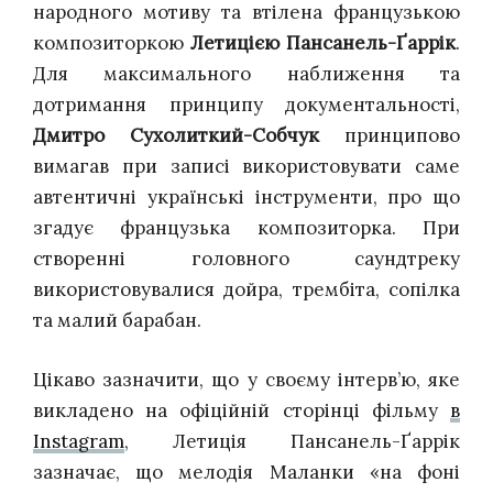
народного мотиву та втілена французькою
композиторкою
Летицією Пансанель-Ґаррік
.
Для максимального наближення та
дотримання принципу документальності,
Дмитро Сухолиткий-Собчук
принципово
вимагав при записі використовувати саме
автентичні українські інструменти, про що
згадує французька композиторка. При
створенні головного саундтреку
використовувалися дойра, трембіта, сопілка
та малий барабан.
Цікаво зазначити, що у своєму інтерв’ю, яке
викладено на офіційній сторінці фільму
в
Instagram
, Летиція Пансанель-Ґаррік
зазначає, що мелодія Маланки «на фоні