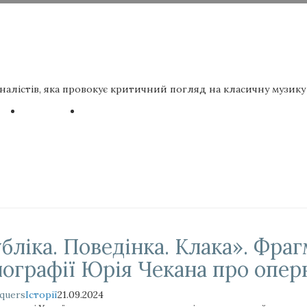
налістів, яка провокує критичний погляд на класичну музику 
бліка. Поведінка. Клака». Фраг
ографії Юрія Чекана про опер
quers
Історії
21.09.2024