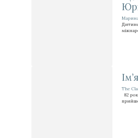
Юрі
Марина
Дитинст
міжнар
Ім’
The Cla
82 роки
прийшов