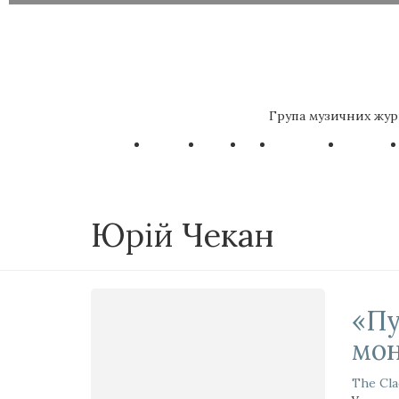
Група музичних жур
Юрій Чекан
«Пу
мон
The Cla