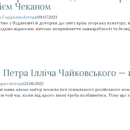
єм Чеканом
 Гордієнко
Історії
09.07.2023
во у Будапешті й доторки до світу крізь угорську культуру, 
одних відносин, питоме неприйняття зашкарублості та безв
я Петра Ілліча Чайковського — 
quers
Історії
21.06.2022
 наша альма-матер носила ім’я геніального російського комп
 той час, коли від цього імені треба позбавитись. Тому що з