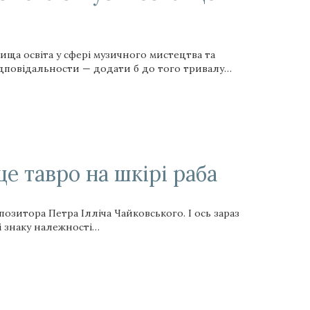
вища освіта у сфері музичного мистецтва та
ідповідальности — додати б до того тривалу…
це тавро на шкірі раба
озитора Петра Ілліча Чайковського. І ось зараз
і знаку належності…