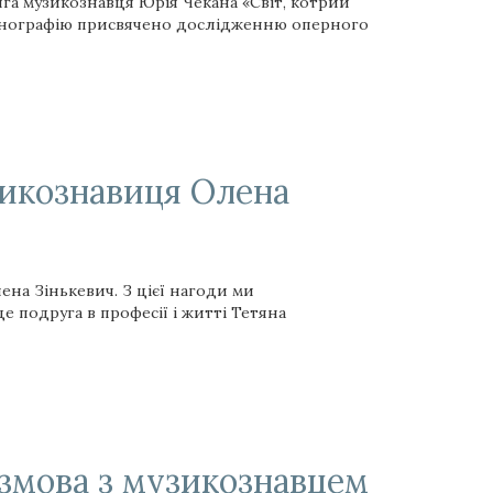
га музикознавця Юрія Чекана «Світ, котрий
Монографію присвячено дослідженню оперного
зикознавиця Олена
на Зінькевич. З цієї нагоди ми
е подруга в професії і житті Тетяна
змова з музикознавцем