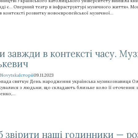
вництві Українського католицького університету вийшла кни
вді є… Оперний театр в інфраструктурі музичного життя». 
 в контексті розвитку новоєвропейської музичної…
и завжди в контексті часу. Му
ькевич
 Novytska
Історії
09.11.2023
опада святкує День народження українська музикознавиця Оле
увалися з людьми, що складають близьке коло її оточення: ц
енко,…
 звірити наші годинники — ро