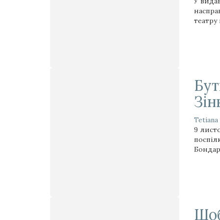
У вида
наспра
театру
Бут
Зін
Tetiana
9 лист
поспілк
Бондар
Щоб