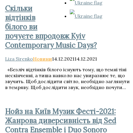
для:
Скільки
відтінків
білого ви
почуєте впродовж Kyiv
Contemporary Music Days?
Liza Sirenko
Новини
14.12.2021
14.12.2021
«Безліч відтінків білого існують тому, що темні тіні
нескінченні, а тиша навколо нас увиразнює те, що
звучить. Щоб дослідити світло, необхідно заглянути
в темряву. Щоб дослідити звук, необхідно почути…
Нойз на Київ Музик Фесті-2021:
Жанрова диверсивність від Sed
Contra Ensemble і Duo Sonoro