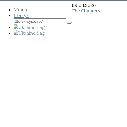
Перейти
09.08.2026
Меню
до
The Claquers
Пошук
вмісту
Пошук
для: