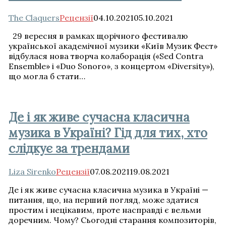
The Claquers
Рецензії
04.10.2021
05.10.2021
29 вересня в рамках щорічного фестивалю
української академічної музики «Київ Музик Фест»
відбулася нова творча колаборація («Sed Contra
Ensemble» і «Duo Sonoro», з концертом «Diversity»),
що могла б стати…
Де і як живе сучасна класична
музика в Україні? Гід для тих, хто
слідкує за трендами
Liza Sirenko
Рецензії
07.08.2021
19.08.2021
Де і як живе сучасна класична музика в Україні —
питання, що, на перший погляд, може здатися
простим і нецікавим, проте насправді є вельми
доречним. Чому? Сьогодні старання композиторів,