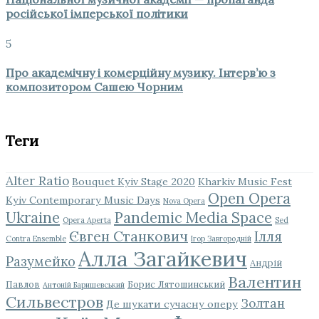
російської імперської політики
5
Про академічну і комерційну музику. Інтерв’ю з
композитором Сашею Чорним
Теги
Alter Ratio
Bouquet Kyiv Stage 2020
Kharkiv Music Fest
Open Opera
Kyiv Contemporary Music Days
Nova Opera
Ukraine
Pandemic Media Space
Opera Aperta
Sed
Євген Станкович
Ілля
Contra Ensemble
Ігор Завгородній
Алла Загайкевич
Разумейко
Андрій
Валентин
Павлов
Борис Лятошинський
Антоній Баришевський
Сильвестров
Золтан
Де шукати сучасну оперу