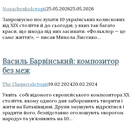
Nosachenko
Історії
25.05.2026
25.05.2026
Запрошуємо послухати 10 українських колискових
від XIX століття й до сьогодні, у яких так багато
краси, що шкода під них засинати. «Фольклор — це
саме життя!», — писав Микола Лисенко…
Василь Барвінський: композитор
без меж
The Claquers
Історії
19.02.2024
20.02.2024
Уявіть собі відомого європейського композитора ХХ
століття, якому одного дня забороняють творити і
жити на Батьківщині. Друзів змушують відректися і
зрадити його, безпідставно оголошують «ворогом
народу» та ув’язнюють на 10…