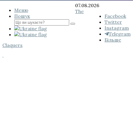
Перейти
07.08.2026
Меню
до
The
Пошук
Підпишись
Facebook
вмісту
Пошук
на
Twitter
для:
нас:
Instagram
Telegram
Більше
Claquers