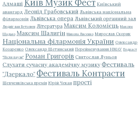
Київ Музик Фест
Алмаші
Київський
Леонід Грабовський
авангард
Львівська національна
Львівська опера
Львівський органний зал
філармонія
Максим Коломієць
Література
Людвіг ван Бетховен
Максим
Максим Шалигін
Мирослав Скорик
Шадько
Микола Лисенко
Національна філармонія України
Олександр
Козаренко
Олександр Щетинський
Перейменування НМАУ
Подкаст
Роман Григорів
Святослав Луньов
"Після паузи"
Фестиваль
Слухати сучасну академічну музику
Фестиваль Контрасти
"Дзеркало"
прості
Шевченківська премія
Юрій Чекан