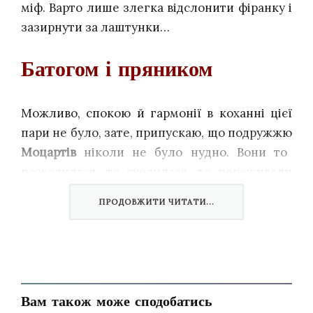
міф. Варто лише злегка відслонити фіранку і
зазирнути за лаштунки…
Батогом і пряником
Можливо, спокою й гармонії в коханні цієї
пари не було, зате, припускаю, що подружжю
Моцартів
ніколи не було нудно. Вони то
розходилася, то сходилася, то переживали
фатальні сварки, то намагалися налагодити
ПРОДОВЖИТИ ЧИТАТИ...
сімейну ідилію. І справа тут була не лише в
стихійній натурі Вольфганга. Констанція теж
уміла потріпати чоловікові нерви, пускаючи
бісики на салонних вечірках. Саме це свого
часу й призвело до тимчасового розриву
Вам також може сподобатись
стосунків.