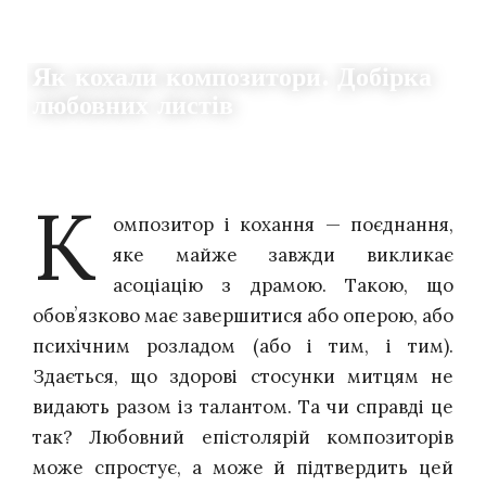
ІСТОРІЇ
Як кохали композитори. Добірка
любовних листів
13.02.2026
0
MARTHA STETSKO
К
омпозитор і кохання — поєднання,
яке майже завжди викликає
асоціацію з драмою. Такою, що
обовʼязково має завершитися або оперою, або
психічним розладом (або і тим, і тим).
Здається, що здорові стосунки митцям не
видають разом із талантом. Та чи справді це
так? Любовний епістолярій композиторів
може спростує, а може й підтвердить цей