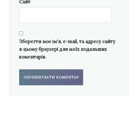
тим, часто приглушено-відсторонене,
Сайт
відображало філософський погляд на
драматичні колізії життя — глибоке
вдивляння у себе, а не відчайдушний біг у
потоці переживань. Особливо проникливо
Зберегти моє ім'я, e-mail, та адресу сайту
вдалося Валентині Буграк відтворити
в цьому браузері для моїх подальших
печальний щем ліричної мелодії, однієї з тих
коментарів.
у творчості Станковича, які Володимир
Сіренко називає «тугою за втраченим раєм».
У лірико-філософській камерній симфонії
№9
«Quid pro Quo»
ця туга поглибилась ще
дужче. Висхідна секундова інтонація,
багаторазово повторена, пронизує усю
музичну канву – як питання, що застигає без
відповіді. Голос солюючого фортепіано