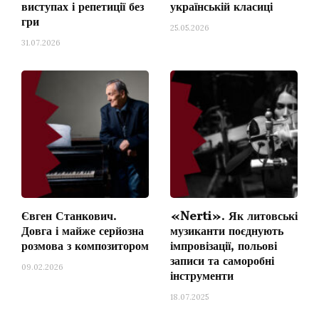
виступах і репетиції без
українській класиці
овації по закінченні концерту не стихали
гри
понад дві хвилини.
25.05.2026
31.07.2026
Євген Станкович.
«Nerti». Як литовські
Довга і майже серйозна
музиканти поєднують
розмова з композитором
імпровізації, польові
Володимир Сіренко і “Київська камерата”. Фото: Юрій Грязнов
записи та саморобні
09.02.2026
інструменти
Відкривав концерт твір Валентина
18.07.2025
Сильвестрова «Вісник» для струнних і