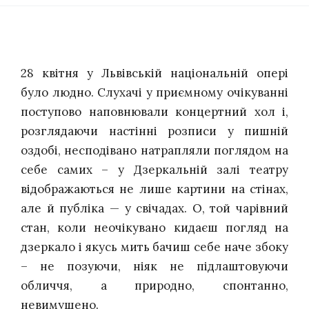
28 квітня у Львівській національній опері
було людно. Слухачі у приємному очікуванні
поступово наповнювали концертний хол і,
розглядаючи настінні розписи у пишній
оздобі, несподівано натрапляли поглядом на
себе самих – у Дзеркальній залі театру
відображаються не лише картини на стінах,
але й публіка — у свічадах. О, той чарівний
стан, коли неочікувано кидаєш погляд на
дзеркало і якусь мить бачиш себе наче збоку
– не позуючи, ніяк не підлаштовуючи
обличчя, а природно, спонтанно,
невимушено.