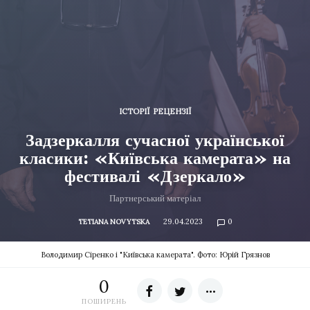
ІСТОРІЇ
РЕЦЕНЗІЇ
Задзеркалля сучасної української
класики: «Київська камерата» на
фестивалі «Дзеркало»
Партнерський матеріал
29.04.2023
0
TETIANA NOVYTSKA
Володимир Сіренко і "Київська камерата". Фото: Юрій Грязнов
0
ПОШИРЕНЬ