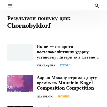
Результати пошуку для:
Chornobyldorf
Як це — створити
постапокаліптичну ударну
установку. Інтерв’ю з Євгеном
Балем
ІСТОРІЇ
THE CLAQUERS
Адріан Мокану отримав другу
премію на Mauricio Kagel
Composition Competition
НОВИНИ
LIZA SIRENKO