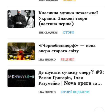
НОВИНИ
THE CLAQUERS
Класична музика незалежної
України. Знакові твори
(частина перша)
ІСТОРІЇ
THE CLAQUERS
«Чорнобильдорф» — нова
опера старого світу
РЕЦЕНЗІЇ
LIZA SIRENKO
Де шукати сучасну оперу? #9:
Роман Григорів, Ілля
Разумейко | Nova opera та
«Чорнобильдорф»
ІСТОРІЇ
ПОДКАСТИ
LIZA SIRENKO