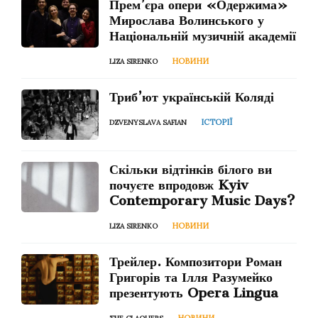
Прем’єра опери «Одержима»
Мирослава Волинського у
Національній музичній академії
НОВИНИ
LIZA SIRENKO
Триб’ют українській Коляді
ІСТОРІЇ
DZVENYSLAVA SAFIAN
Скільки відтінків білого ви
почуєте впродовж Kyiv
Contemporary Music Days?
НОВИНИ
LIZA SIRENKO
Трейлер. Композитори Роман
Григорів та Ілля Разумейко
презентують Opera Lingua