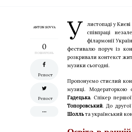
У
листопаді у Києві
ANTON SOVVA
співпраці неза
філармонії Украї
0
фестивалю поруч із конц
ПОШИРЕНЬ
розкривали контекст жит
музики сьогодні.
Репост
Пропонуємо стислий конс
музиці. Модераторкою 
Гадецька
. Спікер першої
Репост
Топоровський
. До друго
Шолль
та український ко
Освіта в ранній