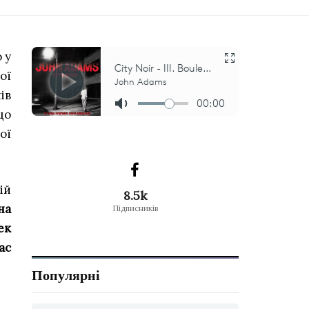
 у
ої
ів
що
ої
ій
8.5k
на
Підписників
ек
ас
Популярні