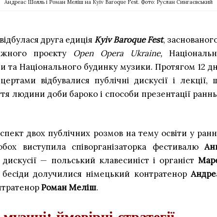
Андреас Шолль і Роман Меліш на Kyiv Baroque Fest. Фото: Руслан Сингаєвський
 відбулася друга едиція
Kyiv Baroque Fest
, заснованого
лежного проєкту
Open Opera Ukraine,
Національн
ни та Національного будинку музики. Протягом 12 дн
ертами відбувалися публічні дискусії і лекції, 
тя людини доби бароко і способи презентації раннь
пект двох публічних розмов на тему освіти у ранн
обох виступила співорганізаторка фестивалю
Ан
 дискусії — польський клавесиніст і органіст
Мар
ї бесіди долучилися німецький контратенор
Андре
нтратенор
Роман Меліш
.
 музиці: ймовірні стратегії