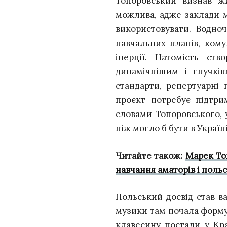
Топоровський визнав жи
можлива, адже заклади м
використовувати. Водно
навчальних планів, ком
інерції. Натомість ст
динамічнішим і гнучкі
стандарти, репертуарні
проєкт потребує підтрим
словами Топоровського, 
ніж могло б бути в Україн
Читайте також:
Марек То
навчання аматорів і польс
Польський досвід став 
музики там почала формув
клавесину постали у Кра