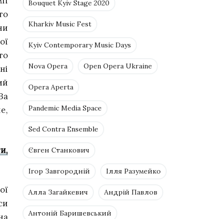
ії
Bouquet Kyiv Stage 2020
то
Kharkiv Music Fest
ни
ої
Kyiv Contemporary Music Days
то
Nova Opera
Open Opera Ukraine
ні
ий
Opera Aperta
За
Pandemic Media Space
е,
Sed Contra Ensemble
и,
Євген Станкович
Ігор Завгородній
Ілля Разумейко
ої
Алла Загайкевич
Андрій Павлов
си
Антоній Баришевський
на