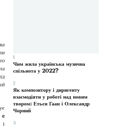
ва
ли
1
то
Чим жила українська музична
на
спільнота у 2022?
ід
2
ий
Як композитору і диригенту
взаємодіяти у роботі над новим
твором: Етьєн Гаан і Олександр
ує
Чорний
 є
3
 і