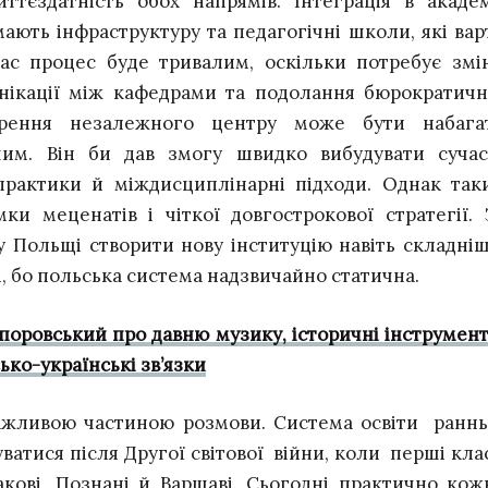
ттєздатність обох напрямів. Інтеграція в академ
ають інфраструктуру та педагогічні школи, які вар
час процес буде тривалим, оскільки потребує змі
унікації між кафедрами та подолання бюрократичн
ворення незалежного центру може бути набага
шим. Він би дав змогу швидко вибудувати сучас
 практики й міждисциплінарні підходи. Однак так
ки меценатів і чіткої довгострокової стратегії. 
у Польщі створити нову інституцію навіть складніш
і, бо польська система надзвичайно статична.
поровський про давню музику, історичні інструмент
ько-українські зв’язки
важливою частиною розмови. Система освіти раннь
атися після Другої світової війни, коли перші кла
кові, Познані й Варшаві. Сьогодні практично кож