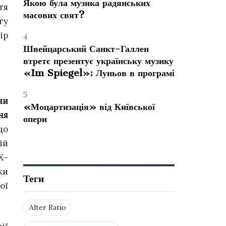
Якою була музика радянських
тя
масових свят?
гу
ір
4
Швейцарський Санкт-Галлен
втретє презентує українську музику
«Im Spiegel»: Луньов в програмі
5
ни
«Моцартизація» від Київської
ня
опери
що
ій
X–
ки
Теги
ої
Alter Ratio