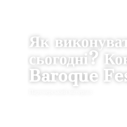
ІСТОРІЇ
Як виконува
сьогодні? Ко
Baroque Fe
Партнерський матеріал
19.01.2026
0
ANTON SOVVA