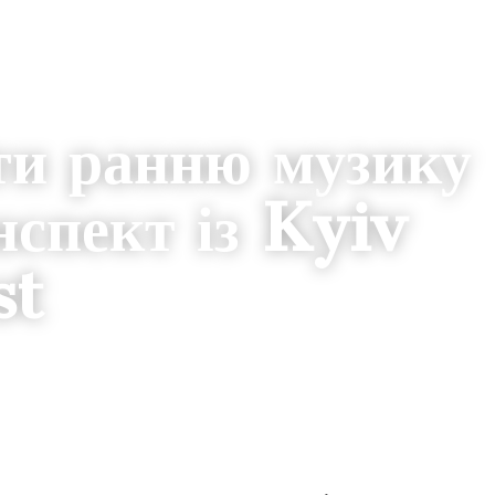
ти ранню музику
нспект із Kyiv
st