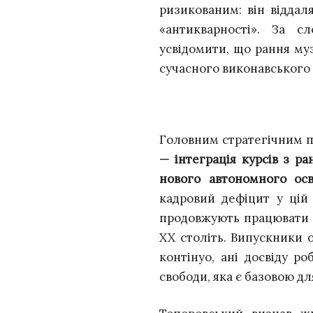
ризикованим: він віддал
«антикварності». За с
усвідомити, що рання му
сучасного виконавського
Головним стратегічним 
— інтеграція курсів з р
нового автономного осв
кадровий дефіцит у цій 
продовжують працювати 
XX століть. Випускники 
контінуо, ані досвіду р
свободи, яка є базовою дл