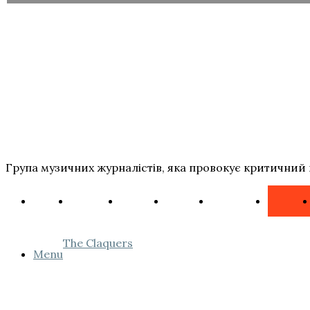
Група музичних журналістів, яка провокує критичний 
The Claquers
Menu